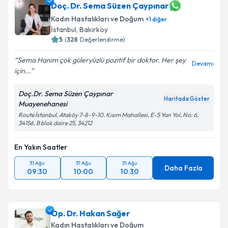
Doç. Dr. Sema Süzen Çaypınar
Kadın Hastalıkları ve Doğum
+
1
diğer
İstanbul
, Bakırköy
5
(
328
Değerlendirme)
Sema Hanım çok güleryüzlü pozitif bir doktor. Her şey
Devamı
için...
Doç.Dr. Sema Süzen Çaypınar
Haritada Göster
Muayenehanesi
Route İstanbul, Ataköy 7-8-9-10. Kısım Mahallesi, E-5 Yan Yol, No: 6,
34156, B blok daire 25, 34212
En Yakın Saatler
31 Ağu
31 Ağu
31 Ağu
Daha Fazla
09:30
10:00
10:30
Op. Dr. Hakan Sağer
Kadın Hastalıkları ve Doğum