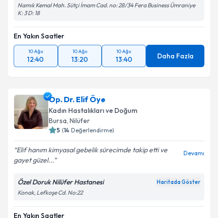
Namık Kemal Mah. Sütçi İmam Cad. no: 28/34 Fera Business Ümraniye
K: 3 D: 18
En Yakın Saatler
10 Ağu
10 Ağu
10 Ağu
Daha Fazla
12:40
13:20
13:40
Op. Dr. Elif Öye
Kadın Hastalıkları ve Doğum
Bursa
, Nilüfer
5
(
14
Değerlendirme)
Elif hanım kimyasal gebelik sürecimde takip etti ve
Devamı
gayet güzel...
Özel Doruk Nilüfer Hastanesi
Haritada Göster
Konak, Lefkoşe Cd. No:22
En Yakın Saatler