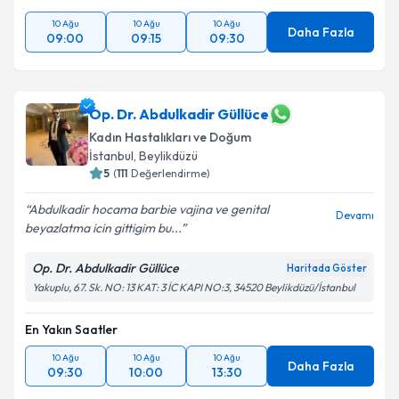
10 Ağu
10 Ağu
10 Ağu
Daha Fazla
09:00
09:15
09:30
Op. Dr. Abdulkadir Güllüce
Kadın Hastalıkları ve Doğum
İstanbul
, Beylikdüzü
5
(
111
Değerlendirme)
Abdulkadir hocama barbie vajina ve genital
Devamı
beyazlatma icin gittigim bu...
Op. Dr. Abdulkadir Güllüce
Haritada Göster
Yakuplu, 67. Sk. NO: 13 KAT: 3 İC KAPI NO:3, 34520 Beylikdüzü/İstanbul
En Yakın Saatler
10 Ağu
10 Ağu
10 Ağu
Daha Fazla
09:30
10:00
13:30