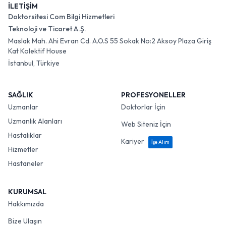
İLETİŞİM
Doktorsitesi Com Bilgi Hizmetleri
Teknoloji ve Ticaret A.Ş.
Maslak Mah. Ahi Evran Cd. A.O.S 55 Sokak No:2 Aksoy Plaza Giriş
Kat Kolektif House
İstanbul, Türkiye
SAĞLIK
PROFESYONELLER
Uzmanlar
Doktorlar İçin
Uzmanlık Alanları
Web Siteniz İçin
Hastalıklar
Kariyer
İşe Alım
Hizmetler
Hastaneler
KURUMSAL
Hakkımızda
Bize Ulaşın