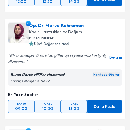
12:00
13:30
14:00
Op. Dr. Merve Kahraman
Kadın Hastalıkları ve Doğum
Bursa
, Nilüfer
5
(
49
Değerlendirme)
Bir arkadaşım önerisi ile gittim iyi ki yollarımız kesişmiş
Devamı
diyorum...
Bursa Doruk Nilüfer Hastanesi
Haritada Göster
Konak, Lefkoşe Cd. No:22
En Yakın Saatler
10 Ağu
10 Ağu
10 Ağu
Daha Fazla
09:00
10:00
13:00