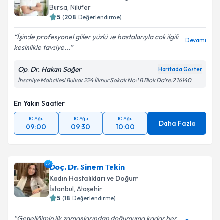
Bursa
, Nilüfer
5
(
208
Değerlendirme)
İşinde profesyonel güler yüzlü ve hastalarıyla cok ilgili
Devamı
kesinlikle tavsiye...
Op. Dr. Hakan Sağer
Haritada Göster
İhsaniye Mahallesi Bulvar 224 İlknur Sokak No:1 B Blok Daire:2 16140
En Yakın Saatler
10 Ağu
10 Ağu
10 Ağu
Daha Fazla
09:00
09:30
10:00
Doç. Dr. Sinem Tekin
Kadın Hastalıkları ve Doğum
İstanbul
, Ataşehir
5
(
18
Değerlendirme)
Gebeliğimin ilk zamanlarından doğumuma kadar her