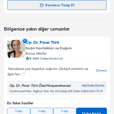
Randevu Talep Et
Randevu Takvimi Talebi
Op. Dr. Seda Başalan
için randevu takvimi talebi
Bölgenize yakın diğer uzmanlar
oluşturun. Size bu uzmandan randevu almanız için bir
takvim hazırlandığında e-posta ile bilgilendireceğiz.
Op. Dr. Pınar Türk
E-posta Adresiniz
Kadın Hastalıkları ve Doğum
Bursa
, Nilüfer
5
(
469
Değerlendirme)
Kendisine çok teşekkür ederim. Detaylı anlatımı ve
Kişisel verilerimin işlenmesine ilişkin
Aydınlatma
Devamı
ilgisi her...
Metni
'ni okudum ve kişisel verilerimin belirtilen
kapsamda işlenmesini kabul ediyorum.
Op. Dr. Pınar Türk Özel Muayenehanesi
Haritada Göster
Cumhuriyet Mah. Yağmur Sok. No:14 Cadde 224 Sitesi A Blok Kat:7 D:13
Takvim Talebini Gönder
En Yakın Saatler
11 Ağu
11 Ağu
11 Ağu
Daha Fazla