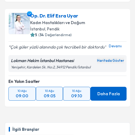
Op. Dr. Elif Esra Uyar
Kadın Hastalıkları ve Doğum
İstanbul
, Pendik
5
(
34
Değerlendirme)
Devamı
Çok güler yüzlü alanında çok tecrübeli bir doktordu
Lokman Hekim İstanbul Hastanesi
Haritada Göster
Yenişehir, Kardelen Sk. No:2, 34912 Pendik/İstanbul
En Yakın Saatler
10 Ağu
10 Ağu
10 Ağu
Daha Fazla
09:00
09:05
09:10
İlgili Branşlar