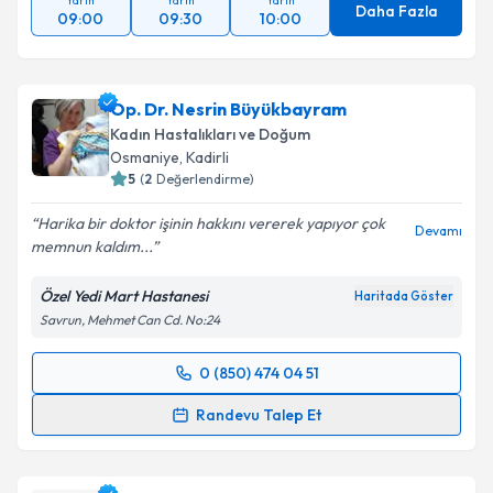
Yarın
Yarın
Yarın
Daha Fazla
09:00
09:30
10:00
Op. Dr. Nesrin Büyükbayram
Kadın Hastalıkları ve Doğum
Osmaniye
, Kadirli
5
(
2
Değerlendirme)
Harika bir doktor işinin hakkını vererek yapıyor çok
Devamı
memnun kaldım...
Özel Yedi Mart Hastanesi
Haritada Göster
Savrun, Mehmet Can Cd. No:24
0 (850) 474 04 51
Randevu Takvimi Talebi
Randevu Talep Et
Op. Dr. Nesrin Büyükbayram
için randevu takvimi
talebi oluşturun. Size bu uzmandan randevu almanız