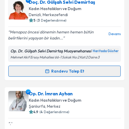
Doç. Dr. Gülşah Selvi Demirtaş
için bir takvim hazırlandığında e-posta ile
bilgilendireceğiz.
Kadın Hastalıkları ve Doğum
Denizli
, Merkezefendi
E-posta Adresiniz
5
(
3
Değerlendirme)
Menapoz öncesi dönemin hemen hemen bütün
Devamı
belirtilerini yaşayan bir kadın...
Kişisel verilerimin işlenmesine ilişkin
Aydınlatma
Op. Dr. Gülşah Selvi Demirtaş Muayenehanesi
Haritada Göster
Metni
'ni okudum ve kişisel verilerimin belirtilen
Mehmet Akif Ersoy Mahallesi 66-1 Sokak No:2 Kat:2 Daire:3
kapsamda işlenmesini kabul ediyorum.
Randevu Talep Et
Randevu Takvimi Talebi
Takvim Talebini Gönder
Doç. Dr. Gülşah Selvi Demirtaş
için randevu takvimi
Op. Dr. İmran Ayhan
talebi oluşturun. Size bu uzmandan randevu almanız
Kadın Hastalıkları ve Doğum
için bir takvim hazırlandığında e-posta ile
Şanlıurfa
, Merkez
bilgilendireceğiz.
4.9
(
4
Değerlendirme)
E-posta Adresiniz
.