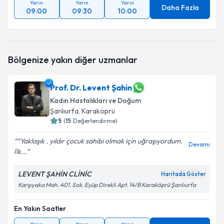
Yarın
Yarın
Yarın
Daha Fazla
09:00
09:30
10:00
Bölgenize yakın diğer uzmanlar
Prof. Dr. Levent Şahin
Kadın Hastalıkları ve Doğum
Şanlıurfa
, Karaköprü
5
(
15
Değerlendirme)
“Yaklaşık . yıldır çocuk sahibi olmak için uğraşıyordum.
Devamı
İlk...
LEVENT ŞAHİN CLİNİC
Haritada Göster
Karşıyaka Mah. 401. Sok. Eyüp Direkli Apt. 14/B Karaköprü Şanlıurfa
En Yakın Saatler