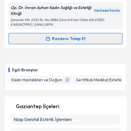
Op. Dr. İmran Ayhan Kadın Sağlığı ve Estetiği
Haritada Göster
Kliniği
Şenevler Mh. 6106 Sk. No:38BA Zümrüt Evleri Sitesi Altı 63320
Kişisel verilerimin işlenmesine ilişkin
Aydınlatma
KARAKÖPRÜ / ŞANLIURFA
Metni
'ni okudum ve kişisel verilerimin belirtilen
kapsamda işlenmesini kabul ediyorum.
Randevu Talep Et
Randevu Takvimi Talebi
Takvim Talebini Gönder
Op. Dr. İmran Ayhan
için randevu takvimi talebi
oluşturun. Size bu uzmandan randevu almanız için bir
İlgili Branşlar
takvim hazırlandığında e-posta ile bilgilendireceğiz.
Kadın Hastalıkları ve Doğum
Sertifikalı Medikal Estetik
2
1
E-posta Adresiniz
Gaziantep İlçeleri
Kişisel verilerimin işlenmesine ilişkin
Aydınlatma
Nizip
Genital Estetik İşlemleri
Metni
'ni okudum ve kişisel verilerimin belirtilen
kapsamda işlenmesini kabul ediyorum.