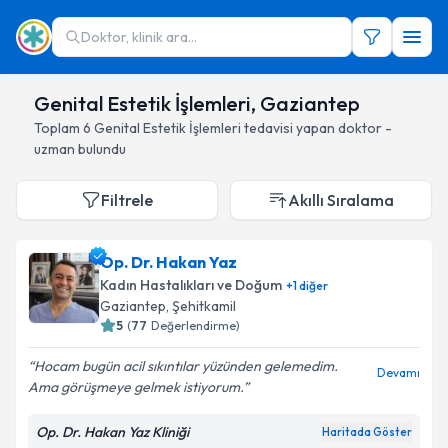
Doktor, klinik ara...
Genital Estetik İşlemleri, Gaziantep
Toplam
6
Genital Estetik İşlemleri
tedavisi yapan doktor -
uzman bulundu
Filtrele
Akıllı Sıralama
Op. Dr. Hakan Yaz
Kadın Hastalıkları ve Doğum
+
1
diğer
Gaziantep
, Şehitkamil
5
(
77
Değerlendirme)
Hocam bugün acil sıkıntılar yüzünden gelemedim.
Devamı
Ama görüşmeye gelmek istiyorum.
Op. Dr. Hakan Yaz Kliniği
Haritada Göster