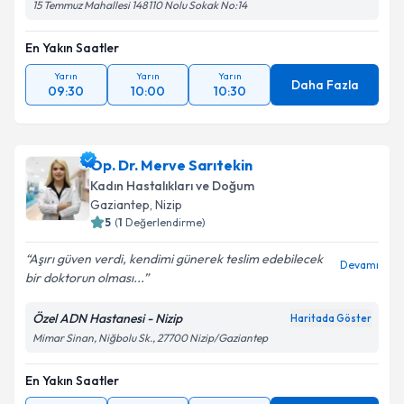
15 Temmuz Mahallesi 148110 Nolu Sokak No:14
En Yakın Saatler
Yarın
Yarın
Yarın
Daha Fazla
09:30
10:00
10:30
Op. Dr. Merve Sarıtekin
Kadın Hastalıkları ve Doğum
Gaziantep
, Nizip
5
(
1
Değerlendirme)
Aşırı güven verdi, kendimi günerek teslim edebilecek
Devamı
bir doktorun olması...
Özel ADN Hastanesi - Nizip
Haritada Göster
Mimar Sinan, Niğbolu Sk., 27700 Nizip/Gaziantep
En Yakın Saatler