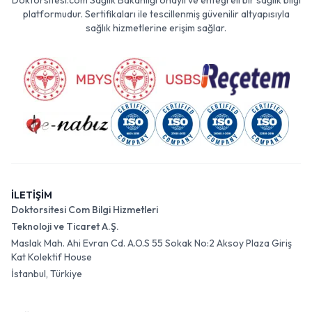
Doktorsitesi.com Sağlık Bakanlığı onaylı ve entegreli bir sağlık bilgi
platformudur. Sertifikaları ile tescillenmiş güvenilir altyapısıyla
sağlık hizmetlerine erişim sağlar.
İLETİŞİM
Doktorsitesi Com Bilgi Hizmetleri
Teknoloji ve Ticaret A.Ş.
Maslak Mah. Ahi Evran Cd. A.O.S 55 Sokak No:2 Aksoy Plaza Giriş
Kat Kolektif House
İstanbul, Türkiye