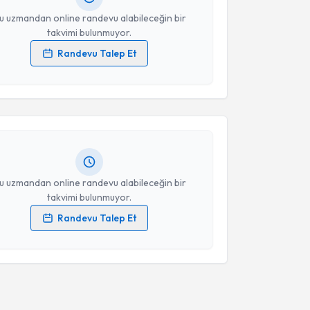
u uzmandan online randevu alabileceğin bir
takvimi bulunmuyor.
Randevu Talep Et
akvimi Talebi
 verilerimin işlenmesine ilişkin
Aydınlatma Metni
'ni
 ve kişisel verilerimin belirtilen kapsamda
esini kabul ediyorum.
Murat Kılıç
için randevu takvimi talebi oluşturun. Size
 randevu almanız için bir takvim hazırlandığında e-
lgilendireceğiz.
Takvim Talebini Gönder
resiniz
u uzmandan online randevu alabileceğin bir
takvimi bulunmuyor.
Randevu Talep Et
 verilerimin işlenmesine ilişkin
Aydınlatma Metni
'ni
 ve kişisel verilerimin belirtilen kapsamda
esini kabul ediyorum.
Takvim Talebini Gönder