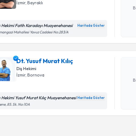
İzmir
, Bayraklı
B
ş Hekimi Fatih Karadayı Muayenehanesi
Haritada Göster
Randevu T
Kişisel
angazi Mahallesi Yavuz Caddesi No:283/A
okudum
işlenm
Dt. Yusuf 
bu uzmandan
Dt. Yusuf Murat Kılıç
posta ile bi
Diş Hekimi
E-posta Ad
İzmir
, Bornova
B
ş Hekimi Yusuf Murat Kılıç Muayenehanesi
Haritada Göster
Kişisel
ene, 85. Sk. No:10A
okudum
işlenm