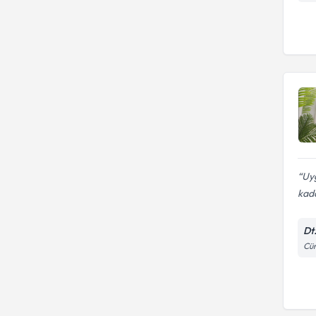
Uyg
kada
Dt
Cün