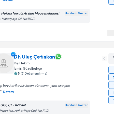
ş Hekimi Nergiz Arslan Muayenehanesi
Haritada Göster
ı, Mithatpaşa Cd. No:130/2
Dt. Uluç Çetinkan
Diş Hekimi
İzmir
, Güzelbahçe
5
(
7
Değerlendirme)
ç bey harika bir insan olmasının yanı sıra çok
Devamı
.Uluç ÇETİNKAN
Haritada Göster
tepe Mah. Mithat Paşa Cad. No.191/A