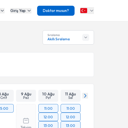
Giriş Yap
Doktor musun?
Sıralama
Akıllı Sıralama
8 Ağu
9 Ağu
10 Ağu
11 Ağu
Cmt
Paz
Pzt
Sal
15:00
11:00
11:00
12:00
12:00
13:00
13:00
Takvim