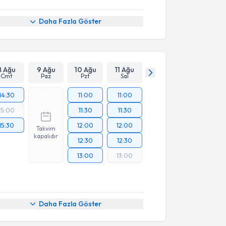
Daha Fazla Göster
8 Ağu
9 Ağu
10 Ağu
11 Ağu
Cmt
Paz
Pzt
Sal
14:30
11:00
11:00
15:00
11:30
11:30
15:30
12:00
12:00
Takvim
kapalıdır
12:30
12:30
13:00
13:00
Daha Fazla Göster