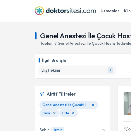
Uzmanlar
Klin
Genel Anestezi İle Çocuk Hasta
Toplam
7
Genel Anestezi İle Çocuk Hasta Tedavile
İlgili Branşlar
Diş Hekimi
1
Aktif Filtreler
Genel Anestezi İle Çocuk Hasta Tedavileri
İzmir
Urla
Çok
Şehir
İzmir