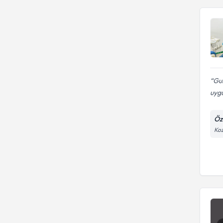
Gul
uygu
Öze
Koz