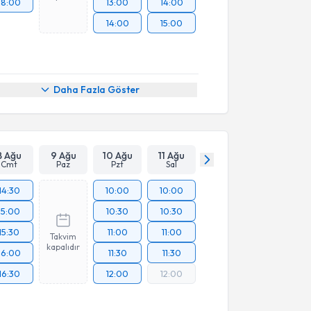
18:00
13:00
14:00
14:00
15:00
Daha Fazla Göster
8 Ağu
9 Ağu
10 Ağu
11 Ağu
Cmt
Paz
Pzt
Sal
14:30
10:00
10:00
15:00
10:30
10:30
15:30
11:00
11:00
Takvim
kapalıdır
16:00
11:30
11:30
16:30
12:00
12:00