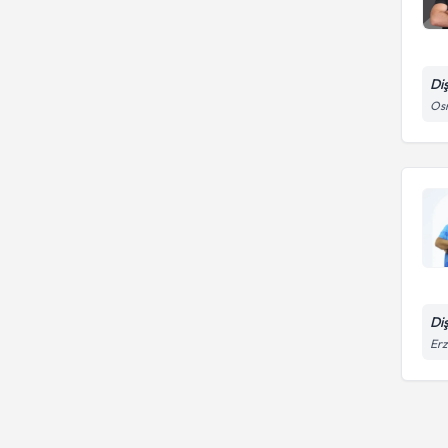
Di
Osm
Di
Erz