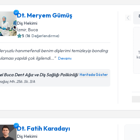
Dt. Meryem Gümüş
Diş Hekimi
İzmir
, Buca
5
(
16
Değerlendirme)
eryuzlu hanımefendi benim dişlerimi temizleyip bonding
ka
laması yapıldı çok ilgilendi...
Devamı
l Buca Dent Ağız ve Diş Sağlığı Polikinliği
Haritada Göster
ağaç Mh. 256. Sk. 3/A
Randevu T
Dt. Fatih 
bu uzmandan
Dt. Fatih Karadayı
posta ile bi
Diş Hekimi
E-posta Ad