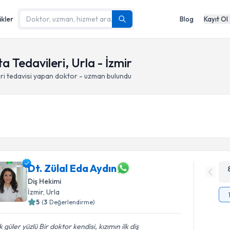
ikler
Blog
Kayıt Ol
 Tedavileri, Urla - İzmir
ri
tedavisi yapan doktor - uzman bulundu
Dt. Zülal Eda Aydın
Diş Hekimi
İzmir
, Urla
5
(
3
Değerlendirme)
 güler yüzlü Bir doktor kendisi, kızımın ilk diş