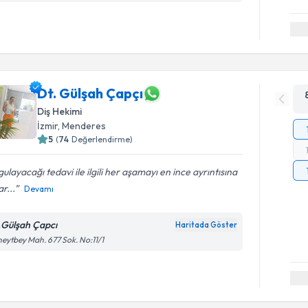
Dt. Gülşah Çapçı
Diş Hekimi
İzmir
, Menderes
5
(
74
Değerlendirme)
ulayacağı tedavi ile ilgili her aşamayı en ince ayrıntısına
r...
Devamı
.Gülşah Çapcı
Haritada Göster
eytbey Mah. 677 Sok. No:11/1