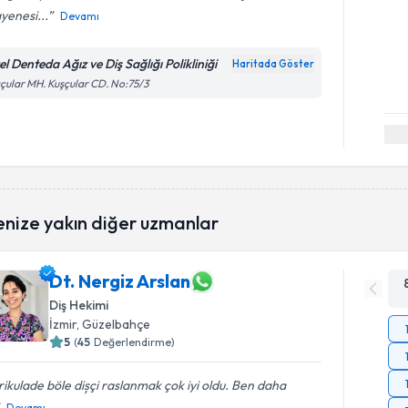
yenesi...
Devamı
l Denteda Ağız ve Diş Sağlığı Polikliniği
Haritada Göster
çular MH. Kuşçular CD. No:75/3
enize yakın diğer uzmanlar
Dt. Nergiz Arslan
Diş Hekimi
İzmir
, Güzelbahçe
5
(
45
Değerlendirme)
ikulade böle dișçi raslanmak çok iyi oldu. Ben daha
Devamı