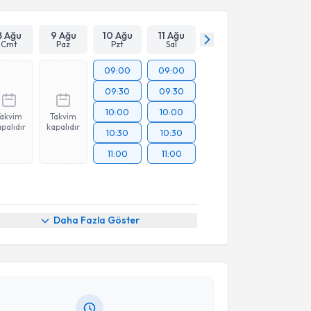
8 Ağu
9 Ağu
10 Ağu
11 Ağu
Cmt
Paz
Pzt
Sal
09:00
09:00
09:30
09:30
10:00
10:00
Takvim
Takvim
palıdır
kapalıdır
10:30
10:30
11:00
11:00
akvimi Talebi
Daha Fazla Göster
Karadayı
için randevu takvimi talebi oluşturun. Size
 randevu almanız için bir takvim hazırlandığında e-
lgilendireceğiz.
resiniz