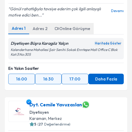
Gönül rahatlığıyla tavsiye ederim çok ilgili anlayışlı
Devamı
motive edici ben...
Adres
1
Adres
2
Online Görüşme
Diyetisyen Büşra Karagöz Yalçın
Haritada Göster
Kalenderhane Mahallesi Şair Senihi Sokak Enntepe Mall Office C Blok
Kat:3 No:305
En Yakın Saatler
16:00
16:30
17:00
Daha Fazla
Dyt. Cemile Yavuzaslan
Diyetisyen
Karaman
, Merkez
5
(
27
Değerlendirme)