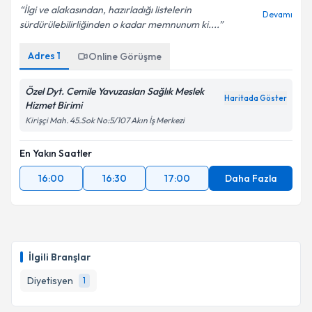
İlgi ve alakasından, hazırladığı listelerin
Devamı
sürdürülebilirliğinden o kadar memnunum ki....
Adres
1
Online Görüşme
Özel Dyt. Cemile Yavuzaslan Sağlık Meslek
Haritada Göster
Hizmet Birimi
Kirişçi Mah. 45.Sok No:5/107 Akın İş Merkezi
En Yakın Saatler
16:00
16:30
17:00
Daha Fazla
İlgili Branşlar
Diyetisyen
1