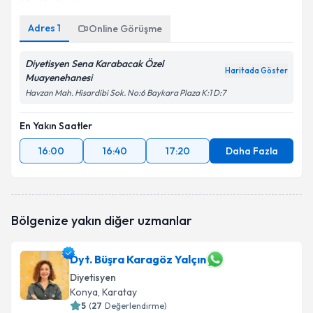
Adres
1
Online Görüşme
Diyetisyen Sena Karabacak Özel
Haritada Göster
Muayenehanesi
Havzan Mah. Hisardibi Sok. No:6 Baykara Plaza K:1 D:7
En Yakın Saatler
16:00
16:40
17:20
Daha Fazla
Bölgenize yakın diğer uzmanlar
Dyt. Büşra Karagöz Yalçın
Diyetisyen
Konya
, Karatay
5
(
27
Değerlendirme)