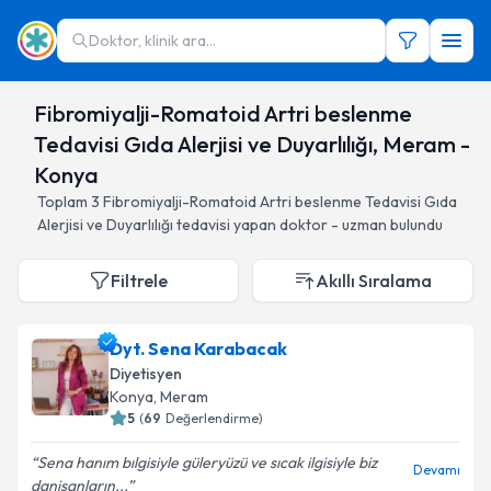
Doktor, klinik ara...
Fibromiyalji-Romatoid Artri beslenme
Tedavisi Gıda Alerjisi ve Duyarlılığı, Meram -
Konya
Toplam
3
Fibromiyalji-Romatoid Artri beslenme Tedavisi Gıda
Alerjisi ve Duyarlılığı
tedavisi yapan doktor - uzman bulundu
Filtrele
Akıllı Sıralama
Dyt. Sena Karabacak
Diyetisyen
Konya
, Meram
5
(
69
Değerlendirme)
Sena hanım bılgisiyle güleryüzü ve sıcak ilgisiyle biz
Devamı
danisanların...