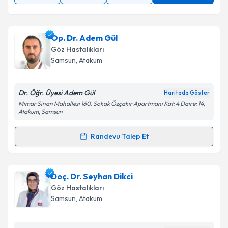
Op. Dr. Adem Gül
Göz Hastalıkları
Samsun
, Atakum
Dr. Öğr. Üyesi Adem Gül
Haritada Göster
Mimar Sinan Mahallesi 160. Sokak Özçakır Apartmanı Kat: 4 Daire: 14,
Atakum, Samsun
Randevu Talep Et
Randevu Takvimi Talebi
Op. Dr. Adem Gül
için randevu takvimi talebi
Doç. Dr. Seyhan Dikci
oluşturun. Size bu uzmandan randevu almanız için bir
Göz Hastalıkları
takvim hazırlandığında e-posta ile bilgilendireceğiz.
Samsun
, Atakum
E-posta Adresiniz