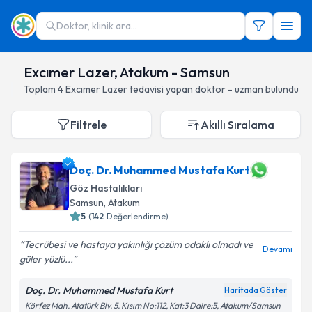
Doktor, klinik ara...
Excımer Lazer, Atakum - Samsun
Toplam
4
Excımer Lazer
tedavisi yapan doktor - uzman bulundu
Filtrele
Akıllı Sıralama
Doç. Dr. Muhammed Mustafa Kurt
Göz Hastalıkları
Samsun
, Atakum
5
(
142
Değerlendirme)
Tecrübesi ve hastaya yakınlığı çözüm odaklı olmadı ve
Devamı
güler yüzlü...
Doç. Dr. Muhammed Mustafa Kurt
Haritada Göster
Körfez Mah. Atatürk Blv. 5. Kısım No:112, Kat:3 Daire:5, Atakum/Samsun