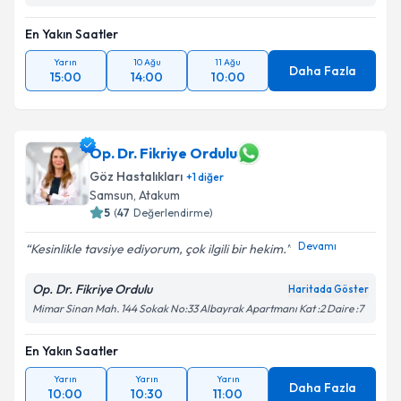
En Yakın Saatler
Yarın
10 Ağu
11 Ağu
Daha Fazla
15:00
14:00
10:00
Op. Dr. Fikriye Ordulu
Göz Hastalıkları
+
1
diğer
Samsun
, Atakum
5
(
47
Değerlendirme)
Devamı
Kesinlikle tavsiye ediyorum, çok ilgili bir hekim.
Op. Dr. Fikriye Ordulu
Haritada Göster
Mimar Sinan Mah. 144 Sokak No:33 Albayrak Apartmanı Kat :2 Daire :7
En Yakın Saatler
Yarın
Yarın
Yarın
Daha Fazla
10:00
10:30
11:00