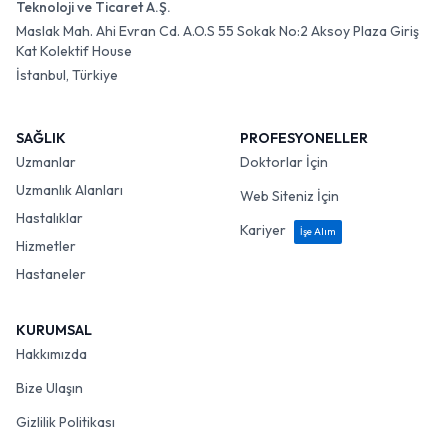
Teknoloji ve Ticaret A.Ş.
Maslak Mah. Ahi Evran Cd. A.O.S 55 Sokak No:2 Aksoy Plaza Giriş
Kat Kolektif House
İstanbul, Türkiye
SAĞLIK
PROFESYONELLER
Uzmanlar
Doktorlar İçin
Uzmanlık Alanları
Web Siteniz İçin
Hastalıklar
Kariyer
İşe Alım
Hizmetler
Hastaneler
KURUMSAL
Hakkımızda
Bize Ulaşın
Gizlilik Politikası