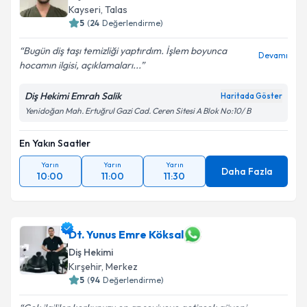
Kayseri
, Talas
5
(
24
Değerlendirme)
Bugün diş taşı temizliği yaptırdım. İşlem boyunca
Devamı
hocamın ilgisi, açıklamaları...
Diş Hekimi Emrah Salik
Haritada Göster
Yenidoğan Mah. Ertuğrul Gazi Cad. Ceren Sitesi A Blok No:10/ B
En Yakın Saatler
Yarın
Yarın
Yarın
Daha Fazla
10:00
11:00
11:30
Dt. Yunus Emre Köksal
Diş Hekimi
Kırşehir
, Merkez
5
(
94
Değerlendirme)