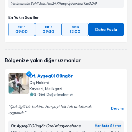
Yenimahalle Sahil Sok. No:24 Kitapçı İş Merkezi Ka:3 D:9
En Yakın Saatler
Yarın
Yarın
Yarın
Daha Fazla
09:00
09:30
12:00
Bölgenize yakın diğer uzmanlar
Dt. Ayşegül Güngör
Diş Hekimi
Kayseri
, Melikgazi
5
(
566
Değerlendirme)
Çok ilgili bir hekim. Herşeyi tek tek anlatarak
Devamı
uyguladı.
Dt.Ayşegül Güngör Özel Muayenehane
Haritada Göster