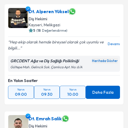
Dt. Alperen Yüksel
Diş Hekimi
Kayseri
, Melikgazi
5
(
18
Değerlendirme)
Hep ekip olarak hemde bireysel olarak çok uyumlu ve
Devamı
bilgili...
GRCDENT Ağız ve Diş Sağlığı Polikliniği
Haritada Göster
Gültepe Mah. Gelincik Sok. Çamlıca Apt. No: 6/A
En Yakın Saatler
Yarın
Yarın
Yarın
Daha Fazla
09:00
09:30
10:00
Dt. Emrah Salik
Diş Hekimi