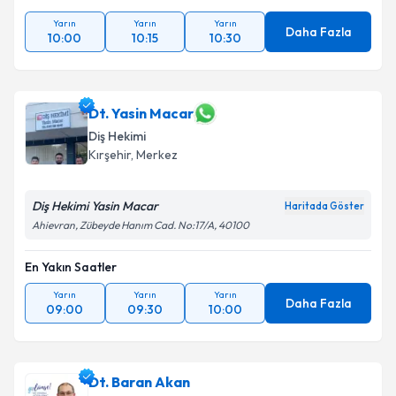
Yarın
Yarın
Yarın
Daha Fazla
10:00
10:15
10:30
Dt. Yasin Macar
Diş Hekimi
Kırşehir
, Merkez
Diş Hekimi Yasin Macar
Haritada Göster
Ahievran, Zübeyde Hanım Cad. No:17/A, 40100
En Yakın Saatler
Yarın
Yarın
Yarın
Daha Fazla
09:00
09:30
10:00
Dt. Baran Akan