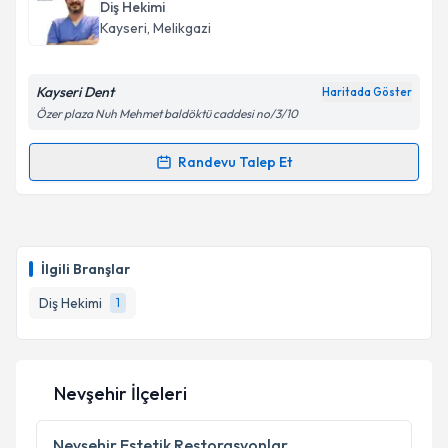
Diş Hekimi
Kayseri
, Melikgazi
Kayseri Dent
Haritada Göster
Özer plaza Nuh Mehmet baldöktü caddesi no/3/10
Randevu Talep Et
Randevu Takvimi Talebi
Dt. Baran Akan
için randevu takvimi talebi oluşturun.
Size bu uzmandan randevu almanız için bir takvim
İlgili Branşlar
hazırlandığında e-posta ile bilgilendireceğiz.
Diş Hekimi
1
E-posta Adresiniz
Nevşehir İlçeleri
Kişisel verilerimin işlenmesine ilişkin
Aydınlatma
Metni
'ni okudum ve kişisel verilerimin belirtilen
Nevşehir
Estetik Restorasyonlar