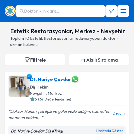
Doktor, klinik ara...
Estetik Restorasyonlar, Merkez - Nevşehir
Toplam
10
Estetik Restorasyonlar
tedavisi yapan doktor -
uzman bulundu
Filtrele
Akıllı Sıralama
Dt. Nuriye Çavdar
Diş Hekimi
Nevşehir
, Merkez
5
(
34
Değerlendirme)
Doktor Hanım çok ilgili ve güleryüzlü aldığım hizmetten
Devamı
memnun kaldım...
Dt. Nuriye Çavdar Diş Kliniği
Haritada Göster