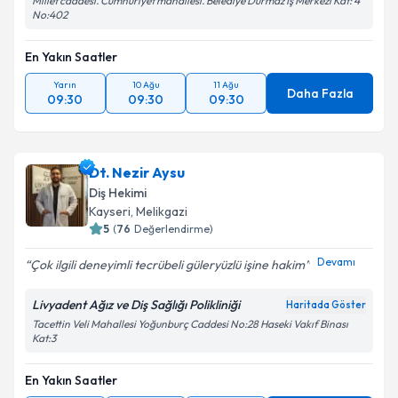
Millet caddesi. Cumhuriyet mahallesi. Belediye Durmaz İş Merkezi Kat: 4
No:402
En Yakın Saatler
Yarın
10 Ağu
11 Ağu
Daha Fazla
09:30
09:30
09:30
Dt. Nezir Aysu
Diş Hekimi
Kayseri
, Melikgazi
5
(
76
Değerlendirme)
Devamı
Çok ilgili deneyimli tecrübeli güleryüzlü işine hakim
Livyadent Ağız ve Diş Sağlığı Polikliniği
Haritada Göster
Tacettin Veli Mahallesi Yoğunburç Caddesi No:28 Haseki Vakıf Binası
Kat:3
En Yakın Saatler