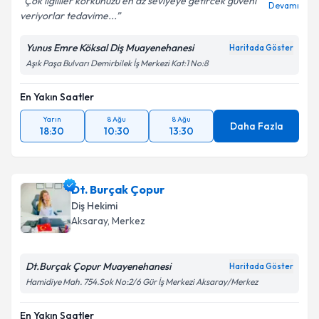
Çok ilgililer korkunuzu en az seviyeye getircek güveni
Devamı
veriyorlar tedavime...
Yunus Emre Köksal Diş Muayenehanesi
Haritada Göster
Aşık Paşa Bulvarı Demirbilek İş Merkezi Kat:1 No:8
En Yakın Saatler
Yarın
8 Ağu
8 Ağu
Daha Fazla
18:30
10:30
13:30
Dt. Burçak Çopur
Diş Hekimi
Aksaray
, Merkez
Dt.Burçak Çopur Muayenehanesi
Haritada Göster
Hamidiye Mah. 754.Sok No:2/6 Gür İş Merkezi Aksaray/Merkez
En Yakın Saatler