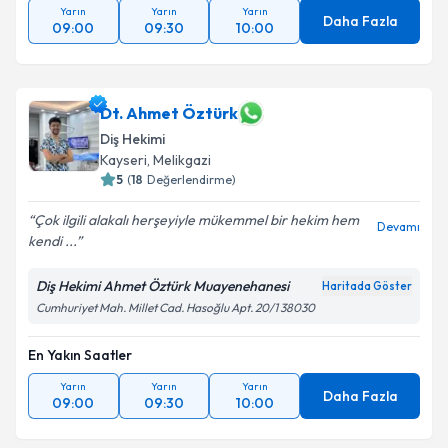
Yarın
Yarın
Yarın
Daha Fazla
09:00
09:30
10:00
Dt. Ahmet Öztürk
Diş Hekimi
Kayseri
, Melikgazi
5
(
18
Değerlendirme)
Çok ilgili alakalı herşeyiyle mükemmel bir hekim hem
Devamı
kendi ...
Diş Hekimi Ahmet Öztürk Muayenehanesi
Haritada Göster
Cumhuriyet Mah. Millet Cad. Hasoğlu Apt. 20/1 38030
En Yakın Saatler
Yarın
Yarın
Yarın
Daha Fazla
09:00
09:30
10:00