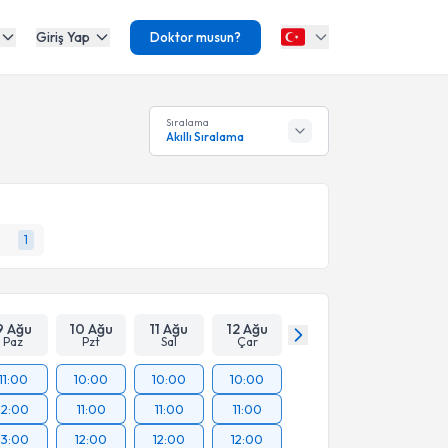
Giriş Yap
Doktor musun?
Sıralama
Akıllı Sıralama
1
9 Ağu
10 Ağu
11 Ağu
12 Ağu
Paz
Pzt
Sal
Çar
11:00
10:00
10:00
10:00
12:00
11:00
11:00
11:00
13:00
12:00
12:00
12:00