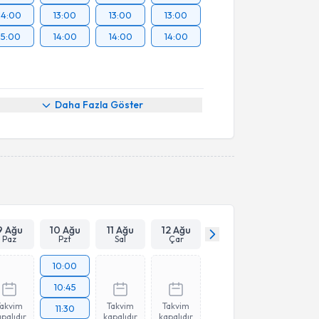
14:00
13:00
13:00
13:00
15:00
14:00
14:00
14:00
Daha Fazla Göster
9 Ağu
10 Ağu
11 Ağu
12 Ağu
Paz
Pzt
Sal
Çar
10:00
10:45
Takvim
Takvim
Takvim
11:30
palıdır
kapalıdır
kapalıdır