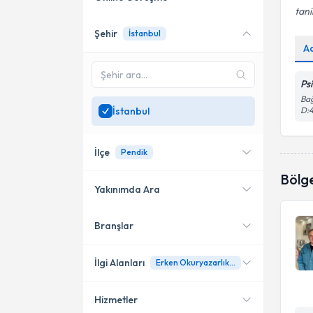
tani
Şehir
İstanbul
Online danışmanlık sunan
A
uzmanları göster
Sadece
İstanbul
bölgesinde
Ps
uzman ara
Bağ
İstanbul
D:
İlçe
Pendik
Bölg
Yakınımda Ara
Branşlar
Konumuma yakın uzmanları
Kadıköy
göster
Kartal
İlgi Alanları
Erken Okuryazarlık Testi ( EROT )
Maltepe
Hizmetler
Aile Danışmanı (Psikolog)