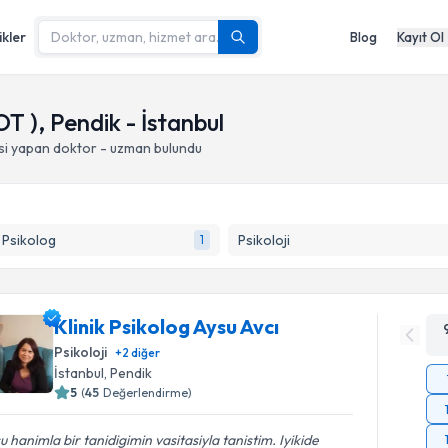
ikler
Blog
Kayıt Ol
T ), Pendik - İstanbul
si yapan doktor - uzman bulundu
k Psikolog
Psikoloji
1
Klinik Psikolog Aysu Avcı
Psikoloji
+
2
diğer
İstanbul
, Pendik
5
(
45
Değerlendirme)
u hanimla bir tanidigimin vasitasiyla tanistim. Iyikide