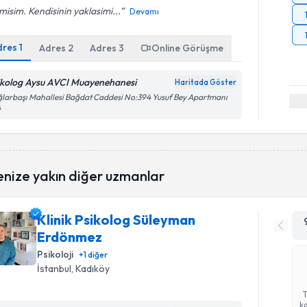
misim. Kendisinin yaklasimi...
Devamı
dres
1
Adres
2
Adres
3
Online Görüşme
ikolog Aysu AVCI Muayenehanesi
Haritada Göster
larbaşı Mahallesi Bağdat Caddesi No:394 Yusuf Bey Apartmanı
4
enize yakın diğer uzmanlar
Klinik Psikolog Süleyman
Erdönmez
Psikoloji
+
1
diğer
İstanbul
, Kadıköy
ka