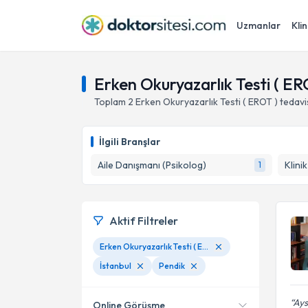
Uzmanlar
Klin
Erken Okuryazarlık Testi ( ERO
Toplam
2
Erken Okuryazarlık Testi ( EROT )
tedavi
İlgili Branşlar
Aile Danışmanı (Psikolog)
Klini
1
Aktif Filtreler
Erken Okuryazarlık Testi ( EROT )
İstanbul
Pendik
Ays
Online Görüşme