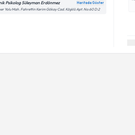
inik Psikolog Süleyman Erdönmez
Haritada Göster
er Yolu Mah. Fahrettin Kerim Gökay Cad. Köşklü Apt. No:60 D:2