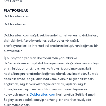
Site Haritası
PLATFORMLAR
Doktorsitesi.com
Doktorsitesi.az
Doktorsitesi.com sağlık sektöründe hizmet veren tıp doktorları,
diş hekimleri, fizyoterapistler, psikologlar vb. sağlık
profesyonelleri ile internet kullanıcılarını buluşturan bağımsız bir
platformdur.
İş bu sayfada yer alan doktor/uzman yorumları ve
değerlendirmeleri, ilgili doktorun/uzmanın doğrudan veya dolaylı
emri, talebi, önerisi, tavsiyesi ve/veya ricası olmaksızın, ilgili
hasta/danışan tarafından bağımsız olarak yazılmaktadır. Bu web
sitesinin amacı, sağlık alanında kamuoyunun bilgilendirilmesini
sağlamak, sağlık okuryazarlığını artırmak, kişilerin sağlık
ihtiyaçlarına uygun en iyi doktor veya uzmana ulaşmasını
kolaylaştırmaktır.
Doktorsitesi.com
herhangi bir Sağlık Hizmeti
Sağlayıcısını desteklemeyip herhangi bir öneri ve tavsiyede
bulunmamaktadır.