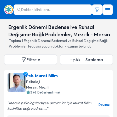
Doktor, klinik ara...
Ergenlik Dönemi Bedensel ve Ruhsal
Değişime Bağlı Problemler, Mezitli - Mersin
Toplam
1
Ergenlik Dönemi Bedensel ve Ruhsal Değişime Bağlı
Problemler
tedavisi yapan doktor - uzman bulundu
Filtrele
Akıllı Sıralama
Psk. Murat Bilim
Psikoloji
Mersin
, Mezitli
5
(
6
Değerlendirme)
Mersin psikolog tavsiyesi arayanlar için Murat Bilim
Devamı
kesinlikle doğru adres....