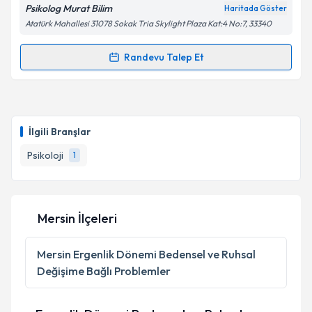
Psikolog Murat Bilim
Haritada Göster
Atatürk Mahallesi 31078 Sokak Tria Skylight Plaza Kat:4 No:7, 33340
Randevu Talep Et
Randevu Takvimi Talebi
Psk. Murat Bilim
için randevu takvimi talebi oluşturun.
Size bu uzmandan randevu almanız için bir takvim
İlgili Branşlar
hazırlandığında e-posta ile bilgilendireceğiz.
Psikoloji
1
E-posta Adresiniz
Mersin İlçeleri
Kişisel verilerimin işlenmesine ilişkin
Aydınlatma
Metni
'ni okudum ve kişisel verilerimin belirtilen
Mersin
Ergenlik Dönemi Bedensel ve Ruhsal
kapsamda işlenmesini kabul ediyorum.
Değişime Bağlı Problemler
Takvim Talebini Gönder