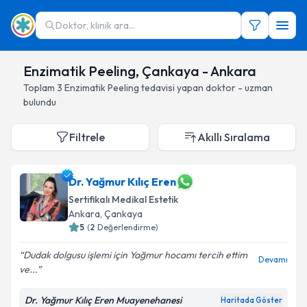
Doktor, klinik ara...
Enzimatik Peeling, Çankaya - Ankara
Toplam
3
Enzimatik Peeling
tedavisi yapan doktor - uzman
bulundu
Filtrele
Akıllı Sıralama
Dr. Yağmur Kılıç Eren
Sertifikalı Medikal Estetik
Ankara
, Çankaya
5
(
2
Değerlendirme)
Dudak dolgusu işlemi için Yağmur hocamı tercih ettim
Devamı
ve...
Dr. Yağmur Kılıç Eren Muayenehanesi
Haritada Göster