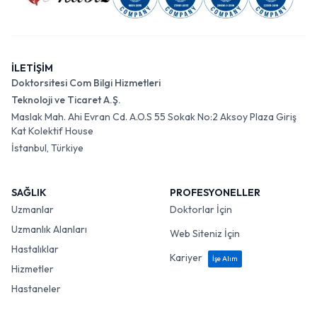
İLETİŞİM
Doktorsitesi Com Bilgi Hizmetleri
Teknoloji ve Ticaret A.Ş.
Maslak Mah. Ahi Evran Cd. A.O.S 55 Sokak No:2 Aksoy Plaza Giriş
Kat Kolektif House
İstanbul, Türkiye
SAĞLIK
PROFESYONELLER
Uzmanlar
Doktorlar İçin
Uzmanlık Alanları
Web Siteniz İçin
Hastalıklar
Kariyer
İşe Alım
Hizmetler
Hastaneler