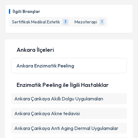
Dr. Muzdalifa Aktan
için randevu takvimi talebi
oluşturun. Size bu uzmandan randevu almanız için bir
İlgili Branşlar
takvim hazırlandığında e-posta ile bilgilendireceğiz.
Sertifikalı Medikal Estetik
Mezoterapi
3
1
E-posta Adresiniz
Ankara İlçeleri
Kişisel verilerimin işlenmesine ilişkin
Aydınlatma
Metni
'ni okudum ve kişisel verilerimin belirtilen
Ankara
Enzimatik Peeling
kapsamda işlenmesini kabul ediyorum.
Enzimatik Peeling ile İlgili Hastalıklar
Takvim Talebini Gönder
Ankara Çankaya Akıllı Dolgu Uygulamaları
Ankara Çankaya Akne tedavisi
Ankara Çankaya Anti Aging Dermal Uygulamalar