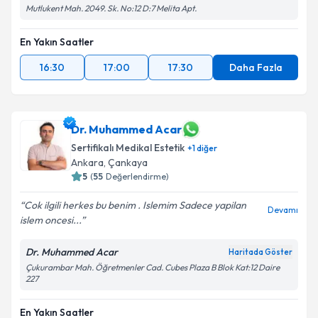
Mutlukent Mah. 2049. Sk. No:12 D:7 Melita Apt.
En Yakın Saatler
16:30
17:00
17:30
Daha Fazla
Dr. Muhammed Acar
Sertifikalı Medikal Estetik
+
1
diğer
Ankara
, Çankaya
5
(
55
Değerlendirme)
Cok ilgili herkes bu benim . Islemim Sadece yapilan
Devamı
islem oncesi...
Dr. Muhammed Acar
Haritada Göster
Çukurambar Mah. Öğretmenler Cad. Cubes Plaza B Blok Kat:12 Daire
227
En Yakın Saatler