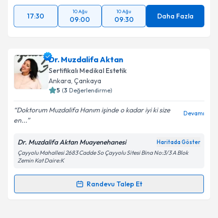
10 Ağu
10 Ağu
17:30
Daha Fazla
09:00
09:30
Dr. Muzdalifa Aktan
Sertifikalı Medikal Estetik
Ankara
, Çankaya
5
(
3
Değerlendirme)
Doktorum Muzdalifa Hanım işinde o kadar iyi ki size
Devamı
en...
Dr. Muzdalifa Aktan Muayenehanesi
Haritada Göster
Çayyolu Mahallesi 2683 Cadde So Çayyolu Sitesi Bina No:3/3 A Blok
Zemin Kat Daire:K
Randevu Talep Et
Randevu Takvimi Talebi