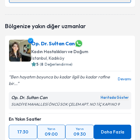
Randevu Takvimi Talebi
Doç. Dr. Bülent Çakmak
için randevu takvimi talebi
Bölgenize yakın diğer uzmanlar
oluşturun. Size bu uzmandan randevu almanız için bir
takvim hazırlandığında e-posta ile bilgilendireceğiz.
Op. Dr. Sultan Can
E-posta Adresiniz
Kadın Hastalıkları ve Doğum
İstanbul
, Kadıköy
5
(
8
Değerlendirme)
Kişisel verilerimin işlenmesine ilişkin
Aydınlatma
Ben hayatım boyunca bu kadar ilgili bu kadar rafine
Devamı
Metni
'ni okudum ve kişisel verilerimin belirtilen
bir...
kapsamda işlenmesini kabul ediyorum.
Op. Dr. Sultan Can
Haritada Göster
SUADİYE MAHALLESİ ÖNCÜ SOK ÇELEM APT. NO 1 İÇ KAPI NO 9
Takvim Talebini Gönder
En Yakın Saatler
Yarın
Yarın
17:30
Daha Fazla
09:00
09:30