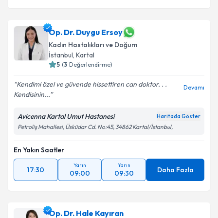
Op. Dr. Duygu Ersoy
Kadın Hastalıkları ve Doğum
İstanbul
, Kartal
5
(
3
Değerlendirme)
Kendimi özel ve güvende hissettiren can doktor. . .
Devamı
Kendisinin...
Avicenna Kartal Umut Hastanesi
Haritada Göster
Petroliş Mahallesi, Üsküdar Cd. No:45, 34862 Kartal/İstanbul,
En Yakın Saatler
Yarın
Yarın
17:30
Daha Fazla
09:00
09:30
Op. Dr. Hale Kayıran