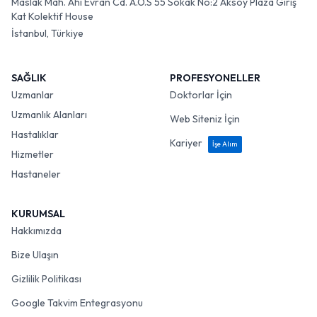
Maslak Mah. Ahi Evran Cd. A.O.S 55 Sokak No:2 Aksoy Plaza Giriş
Kat Kolektif House
İstanbul, Türkiye
SAĞLIK
PROFESYONELLER
Uzmanlar
Doktorlar İçin
Uzmanlık Alanları
Web Siteniz İçin
Hastalıklar
Kariyer
İşe Alım
Hizmetler
Hastaneler
KURUMSAL
Hakkımızda
Bize Ulaşın
Gizlilik Politikası
Google Takvim Entegrasyonu