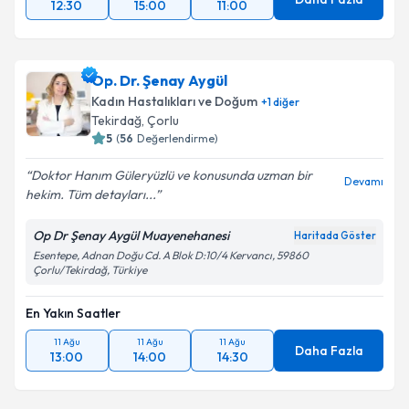
12:30
15:00
11:00
Op. Dr. Şenay Aygül
Kadın Hastalıkları ve Doğum
+
1
diğer
Tekirdağ
, Çorlu
5
(
56
Değerlendirme)
Doktor Hanım Güleryüzlü ve konusunda uzman bir
Devamı
hekim. Tüm detayları...
Op Dr Şenay Aygül Muayenehanesi
Haritada Göster
Esentepe, Adnan Doğu Cd. A Blok D:10/4 Kervancı, 59860
Çorlu/Tekirdağ, Türkiye
En Yakın Saatler
11 Ağu
11 Ağu
11 Ağu
Daha Fazla
13:00
14:00
14:30