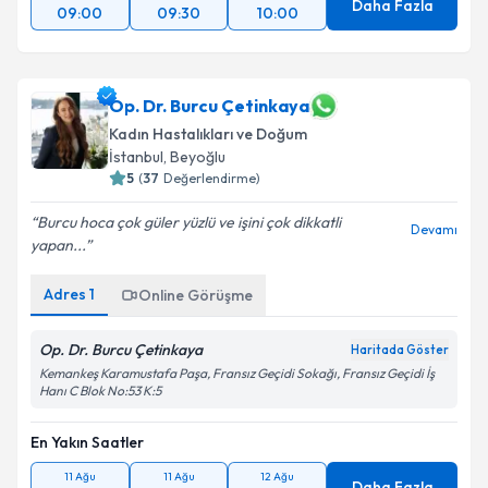
Daha Fazla
09:00
09:30
10:00
Op. Dr. Burcu Çetinkaya
Kadın Hastalıkları ve Doğum
İstanbul
, Beyoğlu
5
(
37
Değerlendirme)
Burcu hoca çok güler yüzlü ve işini çok dikkatli
Devamı
yapan...
Adres
1
Online Görüşme
Op. Dr. Burcu Çetinkaya
Haritada Göster
Kemankeş Karamustafa Paşa, Fransız Geçidi Sokağı, Fransız Geçidi İş
Hanı C Blok No:53 K:5
En Yakın Saatler
11 Ağu
11 Ağu
12 Ağu
Daha Fazla