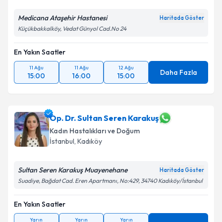
Medicana Ataşehir Hastanesi
Kişisel verilerimin işlenmesine ilişkin
Aydınlatma
Haritada Göster
Metni
'ni okudum ve kişisel verilerimin belirtilen
Küçükbakkalköy, Vedat Günyol Cad.No 24
kapsamda işlenmesini kabul ediyorum.
En Yakın Saatler
Takvim Talebini Gönder
11 Ağu
11 Ağu
12 Ağu
Daha Fazla
15:00
16:00
15:00
Op. Dr. Sultan Seren Karakuş
Kadın Hastalıkları ve Doğum
İstanbul
, Kadıköy
Sultan Seren Karakuş Muayenehane
Haritada Göster
Suadiye, Bağdat Cad. Eren Apartmanı, No:429, 34740 Kadıköy/İstanbul
En Yakın Saatler
Yarın
Yarın
Yarın