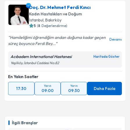
Doç. Dr. Mehmet Ferdi Kıncı
Kadın Hastalıkları ve Doğum
İstanbul
, Bakırköy
5
(
8
Değerlendirme)
Hamileliğimi öğrendiğim andan doğuma kadar geçen
Devamı
süreç boyunca Ferdi Bey...
Acıbadem International Hastanesi
Haritada Göster
Yeşilköy, İstanbul Caddesi No:82
En Yakın Saatler
Yarın
Yarın
17:30
Daha Fazla
09:00
09:30
İlgili Branşlar