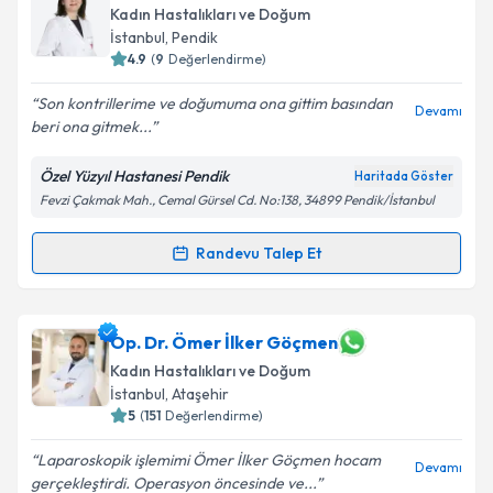
Kadın Hastalıkları ve Doğum
İstanbul
, Pendik
4.9
(
9
Değerlendirme)
Son kontrillerime ve doğumuma ona gittim basından
Devamı
beri ona gitmek...
Özel Yüzyıl Hastanesi Pendik
Haritada Göster
Fevzi Çakmak Mah., Cemal Gürsel Cd. No:138, 34899 Pendik/İstanbul
Randevu Talep Et
Randevu Takvimi Talebi
Op. Dr. Hale Kayıran
için randevu takvimi talebi
Op. Dr. Ömer İlker Göçmen
oluşturun. Size bu uzmandan randevu almanız için bir
Kadın Hastalıkları ve Doğum
takvim hazırlandığında e-posta ile bilgilendireceğiz.
İstanbul
, Ataşehir
5
(
151
Değerlendirme)
E-posta Adresiniz
Laparoskopik işlemimi Ömer İlker Göçmen hocam
Devamı
gerçekleştirdi. Operasyon öncesinde ve...