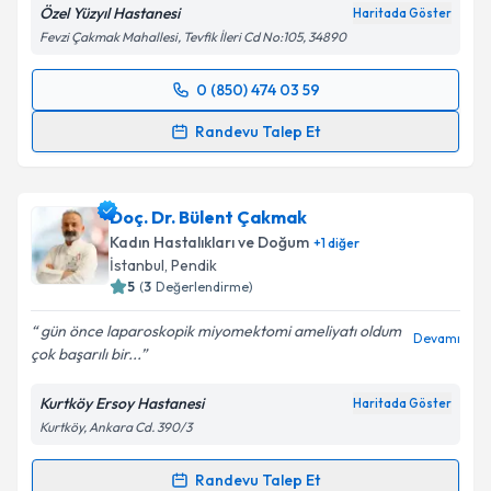
Özel Yüzyıl Hastanesi
Haritada Göster
Fevzi Çakmak Mahallesi, Tevfik İleri Cd No:105, 34890
0 (850) 474 03 59
Randevu Takvimi Talebi
Randevu Talep Et
Doç. Dr. Serap Simavlı
için randevu takvimi talebi
oluşturun. Size bu uzmandan randevu almanız için bir
Doç. Dr. Bülent Çakmak
takvim hazırlandığında e-posta ile bilgilendireceğiz.
Kadın Hastalıkları ve Doğum
+
1
diğer
E-posta Adresiniz
İstanbul
, Pendik
5
(
3
Değerlendirme)
gün önce laparoskopik miyomektomi ameliyatı oldum
Devamı
çok başarılı bir...
Kişisel verilerimin işlenmesine ilişkin
Aydınlatma
Metni
'ni okudum ve kişisel verilerimin belirtilen
Kurtköy Ersoy Hastanesi
Haritada Göster
kapsamda işlenmesini kabul ediyorum.
Kurtköy, Ankara Cd. 390/3
Takvim Talebini Gönder
Randevu Talep Et