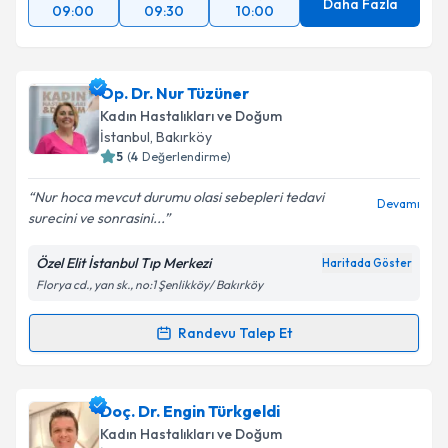
Daha Fazla
09:00
09:30
10:00
Op. Dr. Nur Tüzüner
Kadın Hastalıkları ve Doğum
İstanbul
, Bakırköy
5
(
4
Değerlendirme)
Nur hoca mevcut durumu olasi sebepleri tedavi
Devamı
surecini ve sonrasini...
Özel Elit İstanbul Tıp Merkezi
Haritada Göster
Florya cd., yan sk., no:1 Şenlikköy/ Bakırköy
Randevu Talep Et
Randevu Takvimi Talebi
Op. Dr. Nur Tüzüner
için randevu takvimi talebi
Doç. Dr. Engin Türkgeldi
oluşturun. Size bu uzmandan randevu almanız için bir
Kadın Hastalıkları ve Doğum