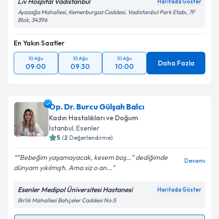
Liv Hospital Vadistanbul
Haritada Göster
Kişisel verilerimin işlenmesine ilişkin
Aydınlatma
Ayazağa Mahallesi, Kemerburgaz Caddesi, Vadistanbul Park Etabı, 7F
Metni
'ni okudum ve kişisel verilerimin belirtilen
Blok, 34396
kapsamda işlenmesini kabul ediyorum.
En Yakın Saatler
Takvim Talebini Gönder
10 Ağu
10 Ağu
10 Ağu
Daha Fazla
09:00
09:30
10:00
Op. Dr. Burcu Gülşah Balcı
Kadın Hastalıkları ve Doğum
İstanbul
, Esenler
5
(
2
Değerlendirme)
“Bebeğim yaşamayacak, kesem boş…” dediğimde
Devamı
dünyam yıkılmıştı. Ama siz o an...
Esenler Medipol Üniversitesi Hastanesi
Haritada Göster
Birlik Mahallesi Bahçeler Caddesi No:5