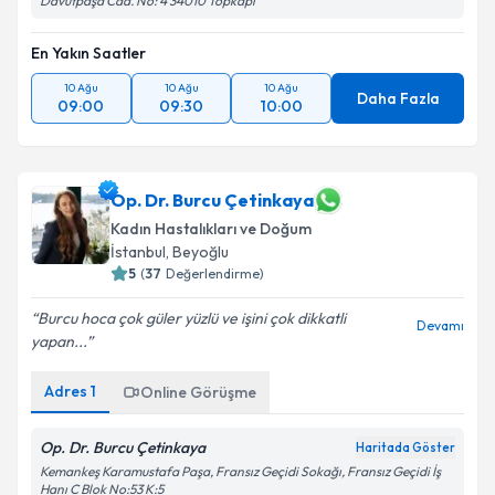
Davutpaşa Cad. No: 4 34010 Topkapı
En Yakın Saatler
10 Ağu
10 Ağu
10 Ağu
Daha Fazla
09:00
09:30
10:00
Op. Dr. Burcu Çetinkaya
Kadın Hastalıkları ve Doğum
İstanbul
, Beyoğlu
5
(
37
Değerlendirme)
Burcu hoca çok güler yüzlü ve işini çok dikkatli
Devamı
yapan...
Adres
1
Online Görüşme
Op. Dr. Burcu Çetinkaya
Haritada Göster
Kemankeş Karamustafa Paşa, Fransız Geçidi Sokağı, Fransız Geçidi İş
Hanı C Blok No:53 K:5