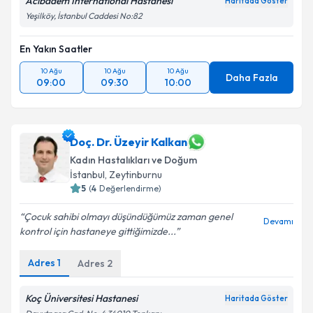
Acıbadem International Hastanesi
Haritada Göster
Yeşilköy, İstanbul Caddesi No:82
En Yakın Saatler
10 Ağu
10 Ağu
10 Ağu
Daha Fazla
09:00
09:30
10:00
Doç. Dr. Üzeyir Kalkan
Kadın Hastalıkları ve Doğum
İstanbul
, Zeytinburnu
5
(
4
Değerlendirme)
Çocuk sahibi olmayı düşündüğümüz zaman genel
Devamı
kontrol için hastaneye gittiğimizde...
Adres
1
Adres
2
Koç Üniversitesi Hastanesi
Haritada Göster