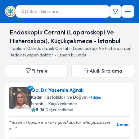
Doktor, klinik ara...
Endoskopik Cerrahi (Laparoskopi Ve
Histeroskopi), Küçükçekmece - İstanbul
Toplam
10
Endoskopik Cerrahi (Laparoskopi Ve Histeroskopi)
tedavisi yapan doktor - uzman bulundu
Filtrele
Akıllı Sıralama
Op. Dr. Yasemin Ağralı
Kadın Hastalıkları ve Doğum
+
1
diğer
İstanbul
, Küçükçekmece
5
(
18
Değerlendirme)
Yasemin hanım is a very good doctor who possesses
Devamı
a...