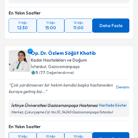
En Yakın Saatler
11 Ağu
11 Ağu
12 Ağu
Daha Fazla
12:30
15:00
11:00
Op. Dr. Özlem Söğüt Khatib
Kadın Hastalıkları ve Doğum
İstanbul
, Gaziosmanpaşa
5
(
77
Değerlendirme)
Çok yardımsever bir hekim kendisi başka hastaneden
Devamı
buraya gelmiş biz...
İstinye Üniversitesi Gaziosmanpaşa Hastanesi
Haritada Göster
Merkez, Çukurçeşme Cd. No:51, 34245 Gaziosmanpaşa/İstanbul
En Yakın Saatler
10 Ağu
10 Ağu
10 Ağu