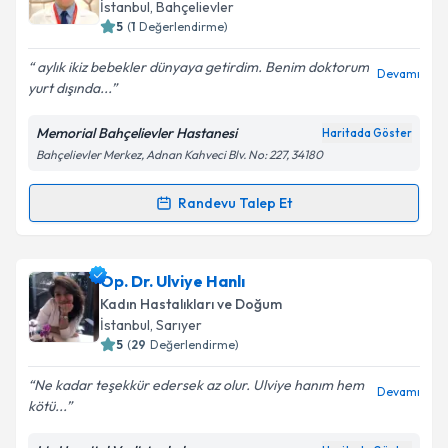
takvim hazırlandığında e-posta ile bilgilendireceğiz.
İstanbul
, Bahçelievler
5
(
1
Değerlendirme)
E-posta Adresiniz
aylık ikiz bebekler dünyaya getirdim. Benim doktorum
Devamı
yurt dışında...
Memorial Bahçelievler Hastanesi
Haritada Göster
Kişisel verilerimin işlenmesine ilişkin
Aydınlatma
Bahçelievler Merkez, Adnan Kahveci Blv. No: 227, 34180
Metni
'ni okudum ve kişisel verilerimin belirtilen
kapsamda işlenmesini kabul ediyorum.
Randevu Talep Et
Randevu Takvimi Talebi
Takvim Talebini Gönder
Doç. Dr. Engin Türkgeldi
için randevu takvimi talebi
Op. Dr. Ulviye Hanlı
oluşturun. Size bu uzmandan randevu almanız için bir
Kadın Hastalıkları ve Doğum
takvim hazırlandığında e-posta ile bilgilendireceğiz.
İstanbul
, Sarıyer
5
(
29
Değerlendirme)
E-posta Adresiniz
Ne kadar teşekkür edersek az olur. Ulviye hanım hem
Devamı
kötü...