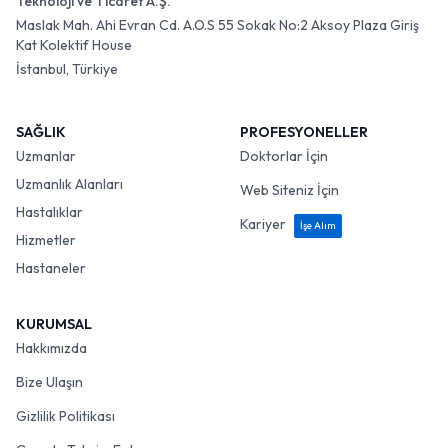
Teknoloji ve Ticaret A.Ş.
Maslak Mah. Ahi Evran Cd. A.O.S 55 Sokak No:2 Aksoy Plaza Giriş
Kat Kolektif House
İstanbul, Türkiye
SAĞLIK
PROFESYONELLER
Uzmanlar
Doktorlar İçin
Uzmanlık Alanları
Web Siteniz İçin
Hastalıklar
Kariyer
İşe Alım
Hizmetler
Hastaneler
KURUMSAL
Hakkımızda
Bize Ulaşın
Gizlilik Politikası