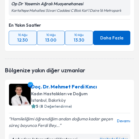
Op Dr Yasemin Ağralı Muayenehanesi
Kartaltepe Mahallesi Süvari Caddesi C Blok Kat 1 Daire 16 Metropark
En Yakın Saatler
10 Ağu
10 Ağu
10 Ağu
Daha Fazla
12:30
13:00
13:30
Bölgenize yakın diğer uzmanlar
Doç. Dr. Mehmet Ferdi Kıncı
Kadın Hastalıkları ve Doğum
İstanbul
, Bakırköy
5
(
8
Değerlendirme)
Hamileliğimi öğrendiğim andan doğuma kadar geçen
Devamı
süreç boyunca Ferdi Bey...