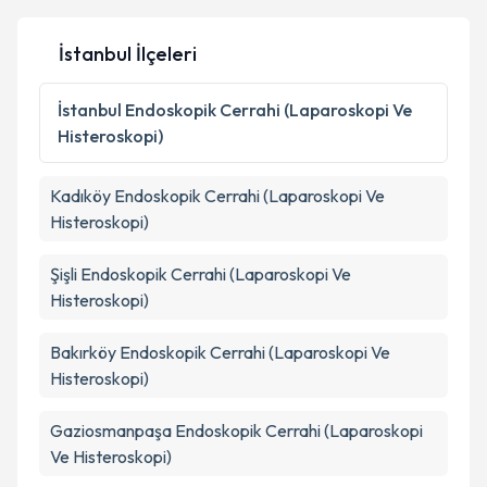
İstanbul İlçeleri
Kişisel verilerimin işlenmesine ilişkin
Aydınlatma
Metni
'ni okudum ve kişisel verilerimin belirtilen
İstanbul
Endoskopik Cerrahi (Laparoskopi Ve
kapsamda işlenmesini kabul ediyorum.
Histeroskopi)
Takvim Talebini Gönder
Kadıköy
Endoskopik Cerrahi (Laparoskopi Ve
Histeroskopi)
Şişli
Endoskopik Cerrahi (Laparoskopi Ve
Histeroskopi)
Bakırköy
Endoskopik Cerrahi (Laparoskopi Ve
Histeroskopi)
Gaziosmanpaşa
Endoskopik Cerrahi (Laparoskopi
Ve Histeroskopi)