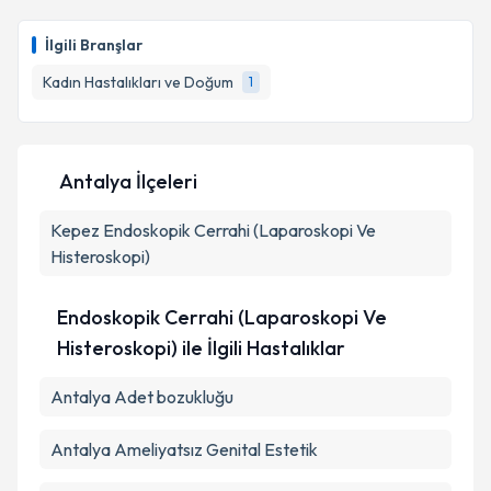
Op. Dr. Kadriye Karadağ Tanrıverdi
için randevu
takvimi talebi oluşturun. Size bu uzmandan randevu
İlgili Branşlar
almanız için bir takvim hazırlandığında e-posta ile
bilgilendireceğiz.
Kadın Hastalıkları ve Doğum
1
E-posta Adresiniz
Antalya İlçeleri
Kepez
Endoskopik Cerrahi (Laparoskopi Ve
Kişisel verilerimin işlenmesine ilişkin
Aydınlatma
Metni
'ni okudum ve kişisel verilerimin belirtilen
Histeroskopi)
kapsamda işlenmesini kabul ediyorum.
Endoskopik Cerrahi (Laparoskopi Ve
Takvim Talebini Gönder
Histeroskopi) ile İlgili Hastalıklar
Antalya Adet bozukluğu
Antalya Ameliyatsız Genital Estetik