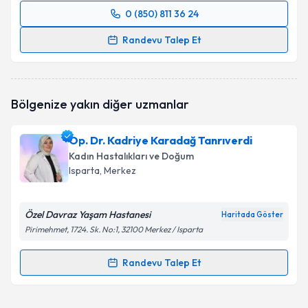
0 (850) 811 36 24
Randevu Takvimi Talebi
Randevu Talep Et
Prof. Dr. Onur Erol
için randevu takvimi talebi
oluşturun. Size bu uzmandan randevu almanız için bir
takvim hazırlandığında e-posta ile bilgilendireceğiz.
Bölgenize yakın diğer uzmanlar
E-posta Adresiniz
Op. Dr. Kadriye Karadağ Tanrıverdi
Kadın Hastalıkları ve Doğum
Isparta
, Merkez
Kişisel verilerimin işlenmesine ilişkin
Aydınlatma
Metni
'ni okudum ve kişisel verilerimin belirtilen
Özel Davraz Yaşam Hastanesi
Haritada Göster
kapsamda işlenmesini kabul ediyorum.
Pirimehmet, 1724. Sk. No:1, 32100 Merkez / Isparta
Takvim Talebini Gönder
Randevu Talep Et
Randevu Takvimi Talebi