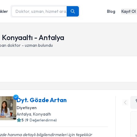
ikler
Blog
Kayıt Ol
, Konyaaltı - Antalya
apan doktor - uzman bulundu
Dyt. Gözde Artan
Diyetisyen
Antalya
, Konyaaltı
5
(
9
Değerlendirme)
de hanıma detaylı bilgilendirmeleri için teşekkür