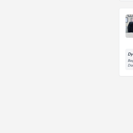
Diyabet/İnsülin direnci ve diyet
tedavisi
Dy
Bay
Dai