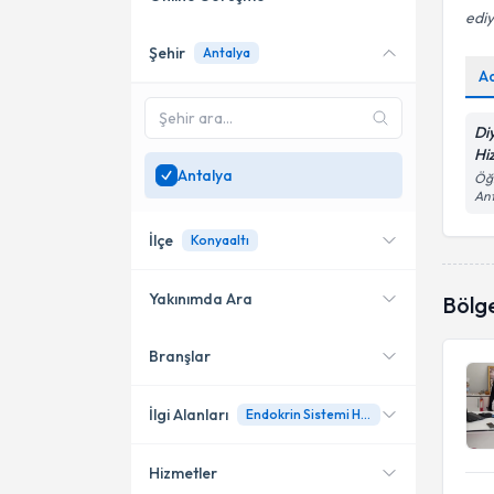
edi
Şehir
Antalya
Online danışmanlık sunan
A
uzmanları göster
Sadece
Antalya
bölgesinde
Di
uzman ara
Hi
Antalya
Öğr
An
İlçe
Konyaaltı
Yakınımda Ara
Bölg
Branşlar
Konumuma yakın uzmanları
Muratpaşa
göster
Konyaaltı
İlgi Alanları
Endokrin Sistemi Hastalıkları
Hizmetler
Diyetisyen