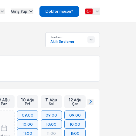
Giriş Yap
Doktor musun?
Sıralama
Akıllı Sıralama
9 Ağu
10 Ağu
11 Ağu
12 Ağu
Paz
Pzt
Sal
Çar
09:00
09:00
09:00
10:00
10:00
10:00
11:00
11:00
11:00
Takvim