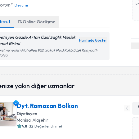
ka
yorum
Devamı
dres
1
Online Görüşme
yetisyen Gözde Artan Özel Sağlık Meslek
Haritada Göster
zmet Birimi
etmenevleri Mahallesi 922. Sokak No:3 Kat:5 D:24 Konyaaltı
talya
enize yakın diğer uzmanlar
Dyt. Ramazan Bolkan
Diyetisyen
Manisa
, Alaşehir
4.8
(
12
Değerlendirme)