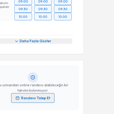
09:00
09:00
09:00
Takvim
palıdır
09:30
09:30
09:30
10:00
10:00
10:00
akvimi Talebi
Daha Fazla Göster
an Öztürk
için randevu takvimi talebi oluşturun. Size
 randevu almanız için bir takvim hazırlandığında e-
lgilendireceğiz.
resiniz
u uzmandan online randevu alabileceğin bir
takvimi bulunmuyor.
Randevu Talep Et
akvimi Talebi
 verilerimin işlenmesine ilişkin
Aydınlatma Metni
'ni
 ve kişisel verilerimin belirtilen kapsamda
esini kabul ediyorum.