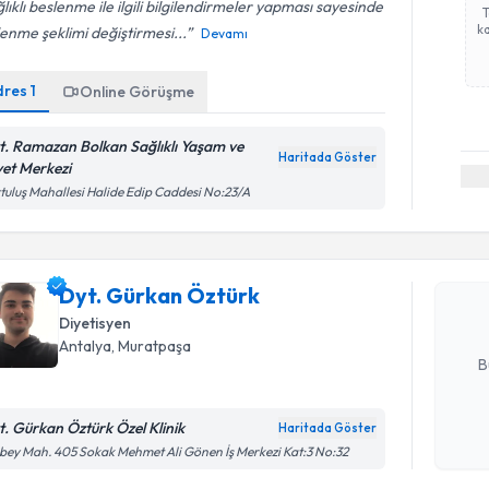
lıklı beslenme ile ilgili bilgilendirmeler yapması sayesinde
ka
enme şeklimi değiştirmesi...
Devamı
dres
1
Online Görüşme
t. Ramazan Bolkan Sağlıklı Yaşam ve
Haritada Göster
yet Merkezi
Randevu T
tuluş Mahallesi Halide Edip Caddesi No:23/A
Dyt. Gürk
bu uzmandan
Dyt. Gürkan Öztürk
posta ile bi
Diyetisyen
E-posta Ad
Antalya
, Muratpaşa
B
t. Gürkan Öztürk Özel Klinik
Haritada Göster
Randevu T
Kişisel
bey Mah. 405 Sokak Mehmet Ali Gönen İş Merkezi Kat:3 No:32
okudum
işlenm