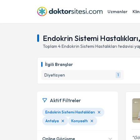
Uzmanlar
Klin
Endokrin Sistemi Hastalıkları
Toplam
4
Endokrin Sistemi Hastalıkları
tedavisi y
İlgili Branşlar
Diyetisyen
1
Aktif Filtreler
Endokrin Sistemi Hastalıkları
Antalya
Konyaaltı
Göz
Online Görüşme