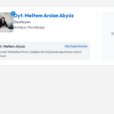
Dyt. Melt
oluşturun. 
Dyt. Meltem Arslan Akyüz
hazırlandığ
Diyetisyen
E-posta Ad
Antalya
, Muratpaşa
B
t. Meltem Akyüz
Haritada Göster
Kişisel
ındır Mahallesi Pınar Caddesi No:5 Çakmak Apartmanı Kat:2
re:4
okudum
işlenm