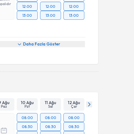
palıdır
12:00
12:00
12:00
13:00
13:00
13:00
Daha Fazla Göster
9 Ağu
10 Ağu
11 Ağu
12 Ağu
Paz
Pzt
Sal
Çar
08:00
08:00
08:00
08:30
08:30
08:30