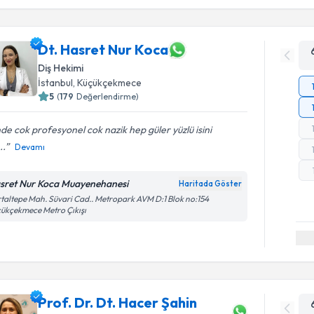
Dt. Hasret Nur Koca
Diş Hekimi
İstanbul
, Küçükçekmece
5
(
179
Değerlendirme)
nde cok profesyonel cok nazik hep güler yüzlü isini
..
Devamı
sret Nur Koca Muayenehanesi
Haritada Göster
taltepe Mah. Süvari Cad.. Metropark AVM D:1 Blok no:154
ükçekmece Metro Çıkışı
Prof. Dr. Dt. Hacer Şahin