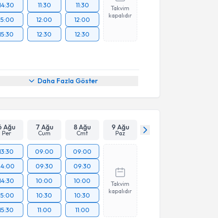
14:30
11:30
11:30
Takvim
kapalıdır
15:00
12:00
12:00
15:30
12:30
12:30
Daha Fazla Göster
6 Ağu
7 Ağu
8 Ağu
9 Ağu
Per
Cum
Cmt
Paz
13:30
09:00
09:00
14:00
09:30
09:30
14:30
10:00
10:00
Takvim
kapalıdır
15:00
10:30
10:30
15:30
11:00
11:00