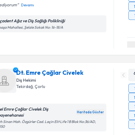
sediyorum
Devamı
adent Ağız ve Diş Sağlığı Polikliniği
paşa Mahallesi, Şelale Sokak No: 16-18/A
Dt. Emre Çağlar Civelek
Diş Hekimi
Tekirdağ
, Çorlu
el Emre Çağlar Civelek Diş
Haritada Göster
ayenehanesi
h Sinan Mah. Özgürler Cad. Laçin Elit Life 1 B Blok No:36/AD,
850