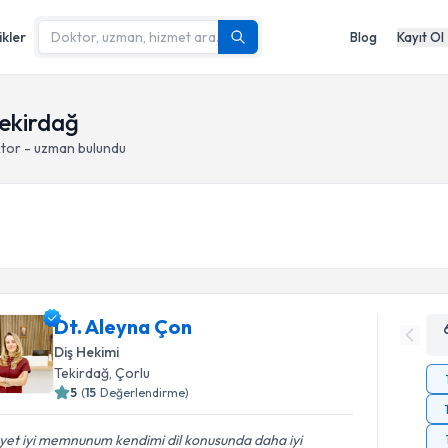
ikler
Blog
Kayıt Ol
Tekirdağ
ktor - uzman bulundu
Dt. Aleyna Çon
Diş Hekimi
Tekirdağ
, Çorlu
5
(
15
Değerlendirme)
yet iyi memnunum kendimi dil konusunda daha iyi