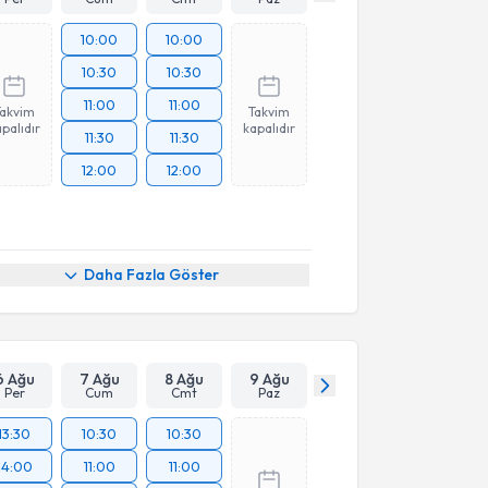
10:00
10:00
10:30
10:30
11:00
11:00
Takvim
Takvim
palıdır
kapalıdır
11:30
11:30
12:00
12:00
Daha Fazla Göster
6 Ağu
7 Ağu
8 Ağu
9 Ağu
Per
Cum
Cmt
Paz
13:30
10:30
10:30
14:00
11:00
11:00