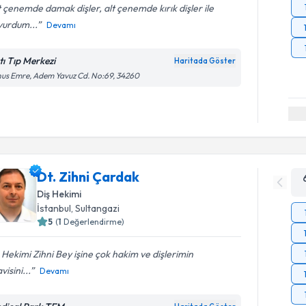
 çenemde damak dişler, alt çenemde kırık dişler ile
vurdum...
Devamı
tı Tıp Merkezi
Haritada Göster
us Emre, Adem Yavuz Cd. No:69, 34260
Dt. Zihni Çardak
Diş Hekimi
İstanbul
, Sultangazi
5
(
1
Değerlendirme)
 Hekimi Zihni Bey işine çok hakim ve dişlerimin
visini...
Devamı