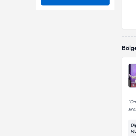
Ağız Bakımı(Diş Ve Diş Eti
Ünvan
20'lik Diş Çekimi
Bakımı)
Ağız Kokusu
Adeziv Diş Hekimliği
GAZI ÜNIVERSITESI
Uygulamaları
Ağız ve Diş Sağlığı
Amalgam Dolgu Değişimi
Uşak Üniversitesi
Dt.
Bölg
Botilinum Toksin Uygulaması
Beyazlatma
(Botoks)
Botulinum Toksin Uygulamaları
Bleaching (Beyazlatma)
Bruksizm (Diş Gıcırdatma)
Botilinum Toksin Uygulaması
(Botoks)
Dentin Hassasiyeti Tedavileri
Daimi diş kanal tedavisi
Devital bleaching
Daimi Simantasyon
Önc
sıra
Diastema Kapama
Desentizasyon (Hassasiyet
Tedavisi)
Di
Detertraj
Mu