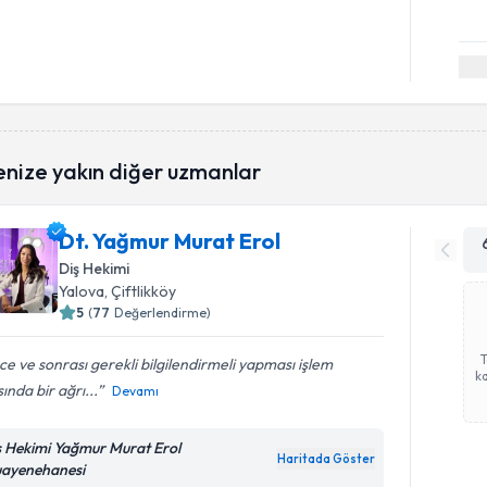
enize yakın diğer uzmanlar
Dt. Yağmur Murat Erol
Diş Hekimi
Yalova
, Çiftlikköy
5
(
77
Değerlendirme)
e ve sonrası gerekli bilgilendirmeli yapması işlem
ka
sında bir ağrı...
Devamı
ş Hekimi Yağmur Murat Erol
Haritada Göster
ayenehanesi