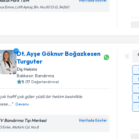
dical Park TEM
Haritada Göster
us Emre, Lütfi Aykaç Blv. No:80 D:G, 34260
Dt. Ayşe Göknur Boğazkesen
Turguter
Diş Hekimi
Balıkesir
, Bandırma
5
(
17
Değerlendirme)
 çok hafif çok güler yüzlü bir hekim kesinlikle
ese...
Devamı
V Bandırma Tıp Merkezi
Haritada Göster
 Evler, Atatürk Cd. No:8