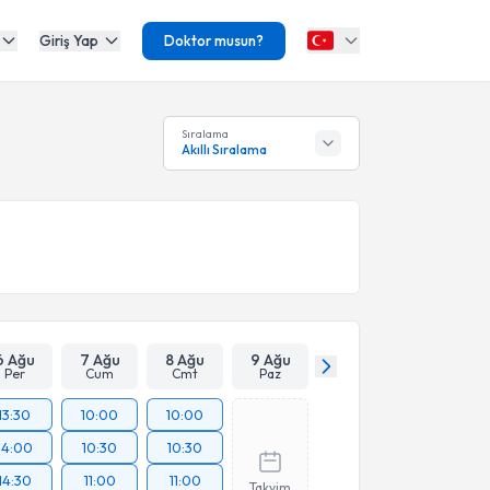
Giriş Yap
Doktor musun?
Sıralama
Akıllı Sıralama
6 Ağu
7 Ağu
8 Ağu
9 Ağu
Per
Cum
Cmt
Paz
13:30
10:00
10:00
14:00
10:30
10:30
14:30
11:00
11:00
Takvim