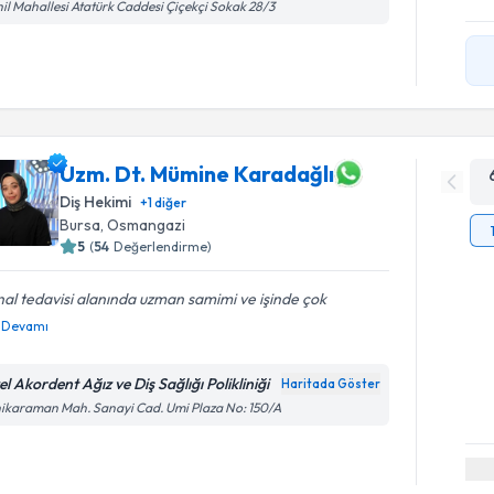
il Mahallesi Atatürk Caddesi Çiçekçi Sokak 28/3
Uzm. Dt. Mümine Karadağlı
Diş Hekimi
+
1
diğer
Bursa
, Osmangazi
5
(
54
Değerlendirme)
al tedavisi alanında uzman samimi ve işinde çok
Devamı
l Akordent Ağız ve Diş Sağlığı Polikliniği
Haritada Göster
ikaraman Mah. Sanayi Cad. Umi Plaza No: 150/A