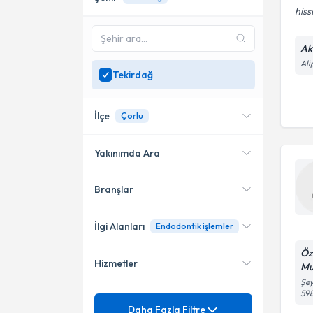
his
Akç
Ali
Tekirdağ
İlçe
Çorlu
Yakınımda Ara
Branşlar
Konumuma yakın uzmanları
Çorlu
göster
İlgi Alanları
Endodontik işlemler
Öz
Hizmetler
Mu
Diş Hekimi
Şey
59
Mezuniyet
20'lik Diş Çekimi
Daha Fazla Filtre