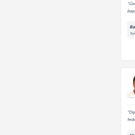
Üst
baş
Ba
Yun
Diş
teda