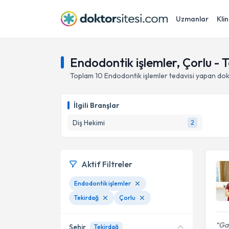
Uzmanlar
Klin
Endodontik işlemler, Çorlu - 
Toplam
10
Endodontik işlemler
tedavisi yapan do
İlgili Branşlar
Diş Hekimi
2
Aktif Filtreler
Endodontik işlemler
Tekirdağ
Çorlu
Ga
Şehir
Tekirdağ