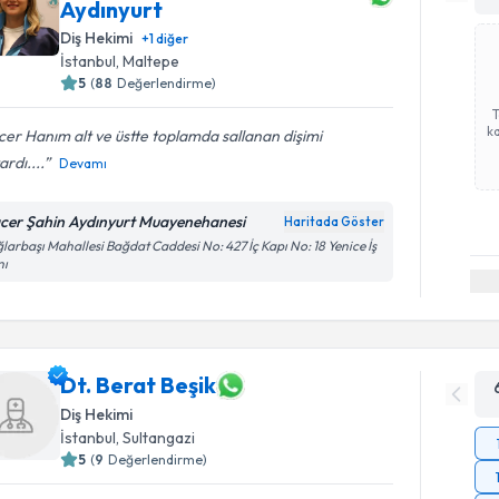
Aydınyurt
Diş Hekimi
+
1
diğer
İstanbul
, Maltepe
5
(
88
Değerlendirme)
ka
er Hanım alt ve üstte toplamda sallanan dişimi
ardı....
Devamı
cer Şahin Aydınyurt Muayenehanesi
Haritada Göster
larbaşı Mahallesi Bağdat Caddesi No: 427 İç Kapı No: 18 Yenice İş
nı
Dt. Berat Beşik
Diş Hekimi
İstanbul
, Sultangazi
5
(
9
Değerlendirme)