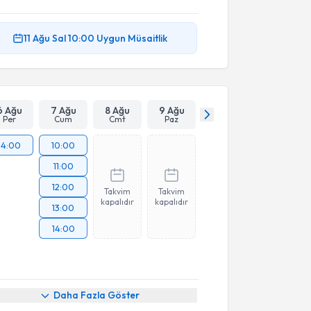
11 Ağu
Sal
10:00
Uygun Müsaitlik
6 Ağu
7 Ağu
8 Ağu
9 Ağu
Per
Cum
Cmt
Paz
14:00
10:00
11:00
12:00
Takvim
Takvim
kapalıdır
kapalıdır
13:00
14:00
Daha Fazla Göster