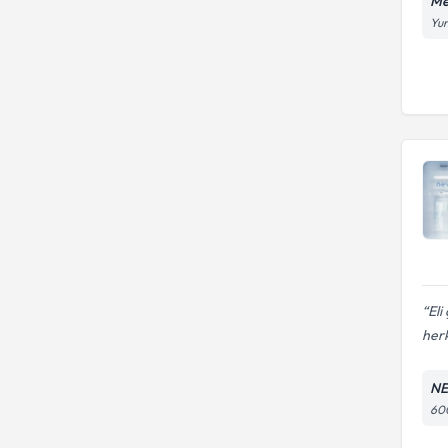
Me
Yun
Eli
herk
NE
600