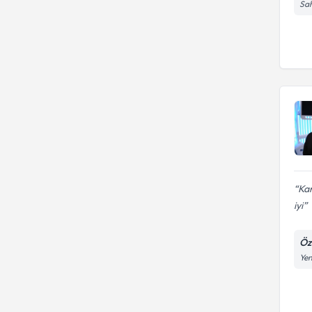
Sah
Kan
iyi
Öze
Yen