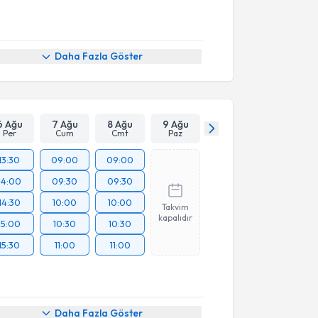
Daha Fazla Göster
6 Ağu
7 Ağu
8 Ağu
9 Ağu
Per
Cum
Cmt
Paz
13:30
09:00
09:00
14:00
09:30
09:30
14:30
10:00
10:00
Takvim
kapalıdır
15:00
10:30
10:30
15:30
11:00
11:00
Daha Fazla Göster