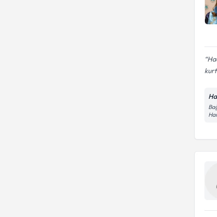
Hac
kurt
Ha
Bağ
Ha