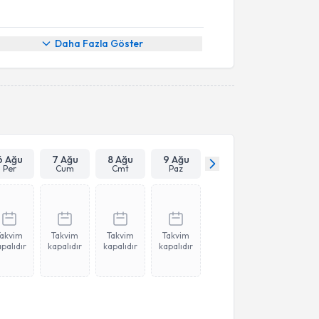
Daha Fazla Göster
6 Ağu
7 Ağu
8 Ağu
9 Ağu
Per
Cum
Cmt
Paz
Takvim
Takvim
Takvim
Takvim
palıdır
kapalıdır
kapalıdır
kapalıdır