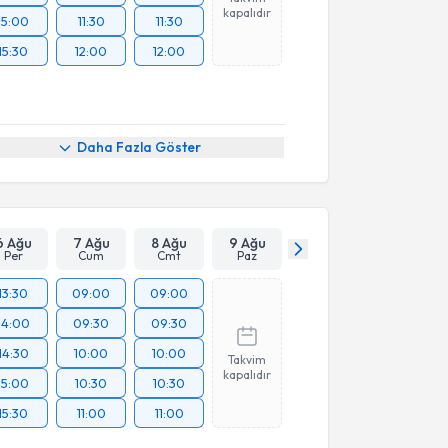
kapalıdır
15:00
11:30
11:30
15:30
12:00
12:00
Daha Fazla Göster
6 Ağu
7 Ağu
8 Ağu
9 Ağu
Per
Cum
Cmt
Paz
13:30
09:00
09:00
14:00
09:30
09:30
14:30
10:00
10:00
Takvim
kapalıdır
15:00
10:30
10:30
15:30
11:00
11:00