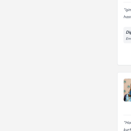
işi
hast
Di
Em
Hac
kurt