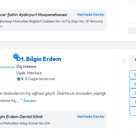
cer Şahin Aydınyurt Muayenehanesi
Haritada Göster
larbaşı Mahallesi Bağdat Caddesi No: 427 İç Kapı No: 18 Yenice İş
nı
Dt. Bilgin Erdem
Diş Hekimi
Uşak
, Merkez
5
(
1
Değerlendirme)
 tedavilerim hiç ağrısız geçti. Doktorun önceden yaptığı
lama hiç...
Devamı
lgin Erdem Dental Klinik
Haritada Göster
ice Mahallesi Adaş Sokak No:3/A