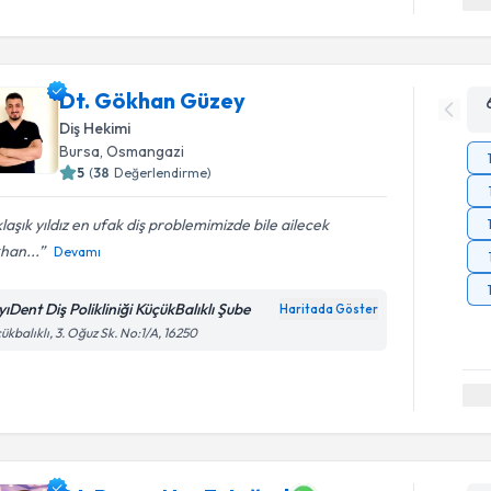
Dt. Gökhan Güzey
Diş Hekimi
Bursa
, Osmangazi
5
(
38
Değerlendirme)
laşık yıldız en ufak diş problemimizde bile ailecek
han...
Devamı
yıDent Diş Polikliniği KüçükBalıklı Şube
Haritada Göster
ükbalıklı, 3. Oğuz Sk. No:1/A, 16250