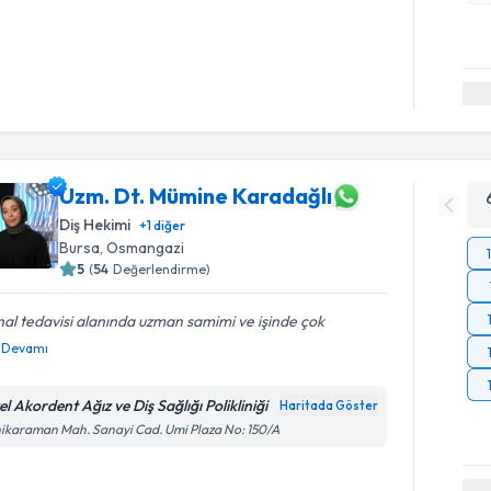
Uzm. Dt. Mümine Karadağlı
Diş Hekimi
+
1
diğer
Bursa
, Osmangazi
5
(
54
Değerlendirme)
al tedavisi alanında uzman samimi ve işinde çok
Devamı
l Akordent Ağız ve Diş Sağlığı Polikliniği
Haritada Göster
ikaraman Mah. Sanayi Cad. Umi Plaza No: 150/A