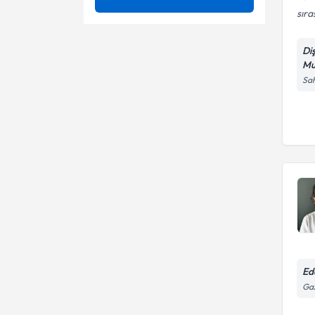
sıra
Ağız Kokusu
Ünvan
20'lik Diş Çekimi
Bonding
Di
Amalgam Dolgu Değişimi
Mu
İSTANBUL ÜNİVERSİTESİ
Bruksizm (Diş Gıcırdatma)
Sah
Ampütasyon
Dt.
Çene Kistleri
Beyazlatma
Çocuk Diş Hastalıkları
Bölümlü çene protezleri (metal
destekli çıkarılıp takılabilen)
Çocuk Diş Sağlığı
Cerrahi diş çekimi
Çocukluklarda Diş Çürükleri
Cerrahi implant
Diş Ağrısı
Çocuk diş dolgusu (estetik
veya renkli dolgu)
Diş Çapraşıklığı
Çocuk diş tedavisi
Ed
Gaz
Daimi diş kanal tedavisi