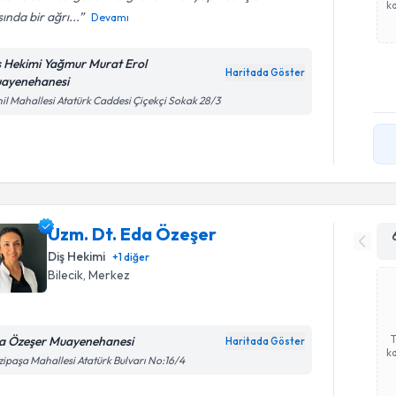
ka
sında bir ağrı...
Devamı
ş Hekimi Yağmur Murat Erol
Haritada Göster
ayenehanesi
il Mahallesi Atatürk Caddesi Çiçekçi Sokak 28/3
Uzm. Dt. Eda Özeşer
Diş Hekimi
+
1
diğer
Bilecik
, Merkez
a Özeşer Muayenehanesi
Haritada Göster
ka
ipaşa Mahallesi Atatürk Bulvarı No:16/4