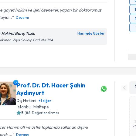
ne gayet hakim ve işini özenerek yapan bir doktorumuz
ayla...
Devamı
ş Hekimi Barış Tuzlu
Haritada Göster
ek Mah. Ziya Gökalp Cad. No:79A
Prof. Dr. Dt. Hacer Şahin
Aydınyurt
Diş Hekimi
+
1
diğer
İstanbul
, Maltepe
5
(
88
Değerlendirme)
ka
er Hanım alt ve üstte toplamda sallanan dişimi
ardı....
Devamı