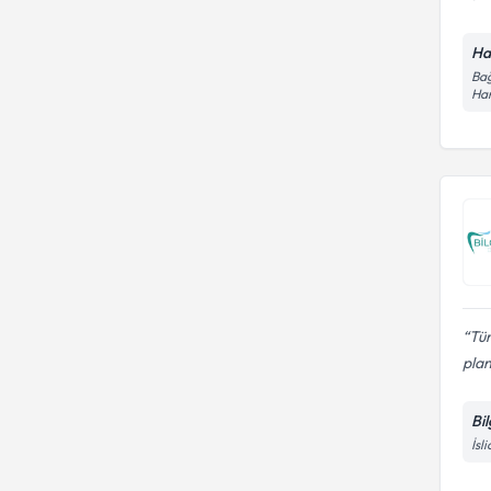
Ha
Bağ
Ha
Tüm
plan
Bi
İsl