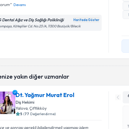
yorum
Devamı
Dental Ağız ve Diş Sağlığı Polikliniği
Haritada Göster
ımpaşa, Köteşliler Cd. No:23 /A, 11300 Bozüyük/Bilecik
enize yakın diğer uzmanlar
Dt. Yağmur Murat Erol
Diş Hekimi
Yalova
, Çiftlikköy
5
(
77
Değerlendirme)
e ve sonrası gerekli bilgilendirmeli yapması işlem