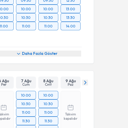
09:30
09:30
09:30
12:30
10:00
10:00
10:00
13:00
10:30
10:30
10:30
13:30
11:00
11:00
11:00
14:00
Daha Fazla Göster
6 Ağu
7 Ağu
8 Ağu
9 Ağu
Per
Cum
Cmt
Paz
10:00
10:00
10:30
10:30
11:00
11:00
Takvim
Takvim
palıdır
kapalıdır
11:30
11:30