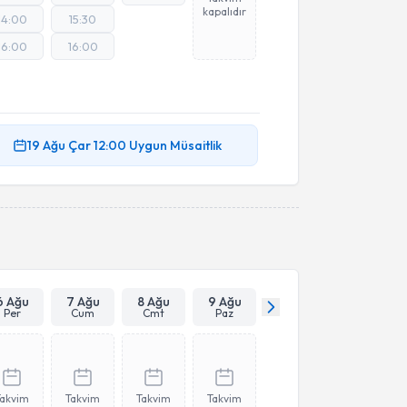
kapalıdır
14:00
15:30
16:00
16:00
19 Ağu
Çar
12:00
Uygun Müsaitlik
6 Ağu
7 Ağu
8 Ağu
9 Ağu
Per
Cum
Cmt
Paz
Takvim
Takvim
Takvim
Takvim