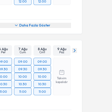
12:00
12:00
Daha Fazla Göster
6 Ağu
7 Ağu
8 Ağu
9 Ağu
Per
Cum
Cmt
Paz
09:00
09:00
09:00
09:30
09:30
09:30
10:00
10:00
10:00
Takvim
kapalıdır
10:30
10:30
10:30
11:00
11:00
11:00