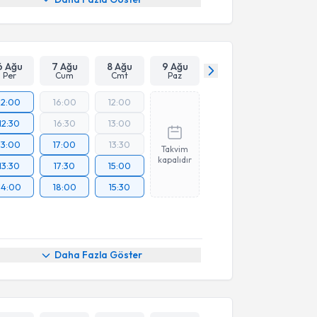
6 Ağu
7 Ağu
8 Ağu
9 Ağu
Per
Cum
Cmt
Paz
12:00
16:00
12:00
12:30
16:30
13:00
13:00
17:00
13:30
Takvim
kapalıdır
13:30
17:30
15:00
14:00
18:00
15:30
Daha Fazla Göster