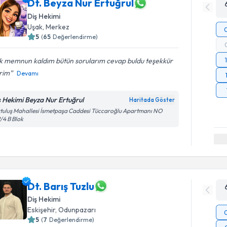
Dt. Beyza Nur Ertuğrul
Diş Hekimi
Uşak
, Merkez
5
(
65
Değerlendirme)
k memnun kaldım bütün sorularım cevap buldu teşekkür
rim
Devamı
ş Hekimi Beyza Nur Ertuğrul
Haritada Göster
tuluş Mahallesi İsmetpaşa Caddesi Tüccaroğlu Apartmanı NO
/4 B Blok
Dt. Barış Tuzlu
Diş Hekimi
Eskişehir
, Odunpazarı
5
(
7
Değerlendirme)