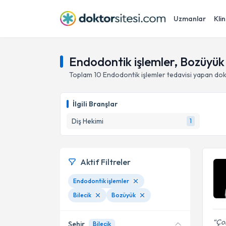
Uzmanlar
Klin
Endodontik işlemler, Bozüyük 
Toplam
10
Endodontik işlemler
tedavisi yapan do
İlgili Branşlar
Diş Hekimi
1
Aktif Filtreler
Endodontik işlemler
Bilecik
Bozüyük
Ço
Şehir
Bilecik