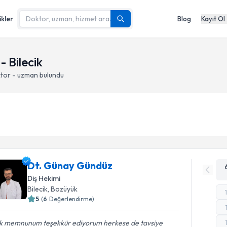
ikler
Blog
Kayıt Ol
- Bilecik
ktor - uzman bulundu
Dt. Günay Gündüz
Diş Hekimi
Bilecik
, Bozüyük
5
(
6
Değerlendirme)
k memnunum teşekkür ediyorum herkese de tavsiye