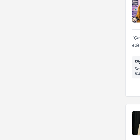
Ço
ede
Di
Kur
102