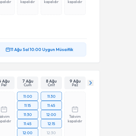
palıdır
kapalıdır
kapalıdır
kapalıdır
11 Ağu
Sal
10:00
Uygun Müsaitlik
6 Ağu
7 Ağu
8 Ağu
9 Ağu
Per
Cum
Cmt
Paz
11:00
11:30
11:15
11:45
11:30
12:00
Takvim
Takvim
palıdır
kapalıdır
11:45
12:15
12:00
12:30