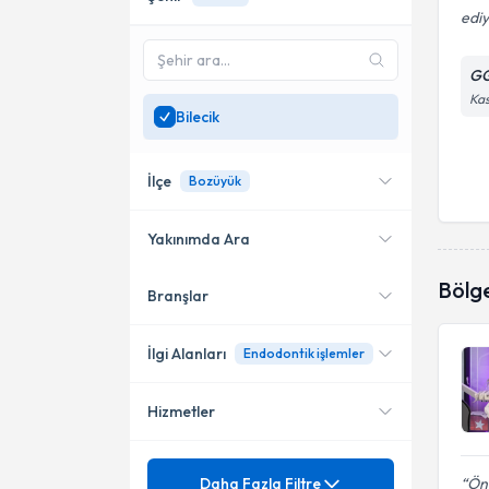
edi
GG 
Kas
Bilecik
İlçe
Bozüyük
Yakınımda Ara
Bölg
Branşlar
Konumuma yakın uzmanları
Bozüyük
göster
Merkez
İlgi Alanları
Endodontik işlemler
Hizmetler
Diş Hekimi
Mezuniyet
20 Lik Diş Çekimi
Daha Fazla Filtre
Önc