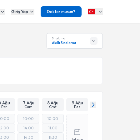
Giriş Yap
Doktor musun?
Sıralama
Akıllı Sıralama
6 Ağu
7 Ağu
8 Ağu
9 Ağu
Per
Cum
Cmt
Paz
10:00
10:00
10:00
12:00
14:00
11:00
13:00
14:30
11:30
Takvim