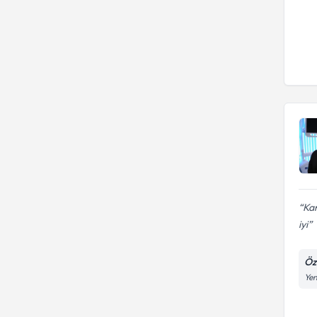
Kan
iyi
Öze
Yen