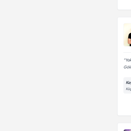
Yak
Gök
Ka
Küç