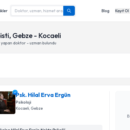
ikler
Blog
Kayıt Ol
ti, Gebze - Kocaeli
i yapan doktor - uzman bulundu
Randevu T
Psk. Hilal
bu uzmandan
Psk. Hilal Erva Ergün
posta ile bi
Psikoloji
Kocaeli
, Gebze
E-posta Ad
B