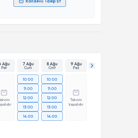
Randevu Talep Et
 verilerimin işlenmesine ilişkin
Aydınlatma Metni
'ni
 ve kişisel verilerimin belirtilen kapsamda
esini kabul ediyorum.
Takvim Talebini Gönder
6 Ağu
7 Ağu
8 Ağu
9 Ağu
Per
Cum
Cmt
Paz
10:00
10:00
11:00
11:00
12:00
12:00
Takvim
Takvim
palıdır
kapalıdır
13:00
13:00
14:00
14:00