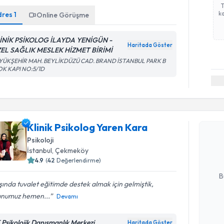
ka
dres
1
Online Görüşme
İNİK PSİKOLOG İLAYDA YENİGÜN -
Haritada Göster
EL SAĞLIK MESLEK HİZMET BİRİMİ
YÜKŞEHİR MAH. BEYLİKDÜZÜ CAD. BRAND İSTANBUL PARK B
OK KAPI NO:5/1D
Randevu T
Klinik Psi
Klinik Psikolog Yaren Kara
oluşturun. 
Psikoloji
hazırlandığ
İstanbul
, Çekmeköy
4.9
(
42
Değerlendirme)
E-posta Ad
B
ında tuvalet eğitimde destek almak için gelmiştik,
unumuz hemen...
Devamı
Kişisel
okudum
 Psikolojik Danışmanlık Merkezi
Haritada Göster