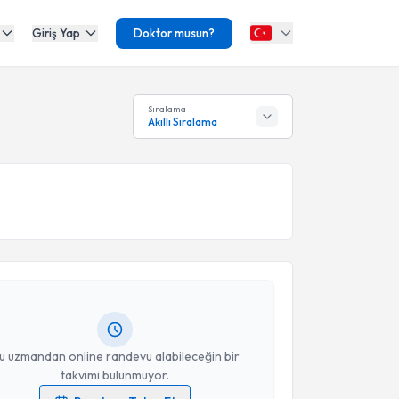
Giriş Yap
Doktor musun?
Sıralama
Akıllı Sıralama
akvimi Talebi
 Erva Ergün
için randevu takvimi talebi oluşturun. Size
 randevu almanız için bir takvim hazırlandığında e-
lgilendireceğiz.
resiniz
u uzmandan online randevu alabileceğin bir
takvimi bulunmuyor.