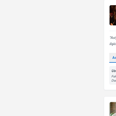
Asi
ilişk
A
Us 
Fah
Dai