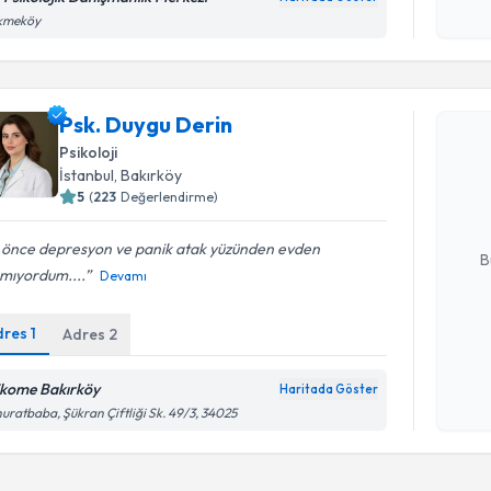
işlenm
kmeköy
Randevu T
Psk. Duygu Derin
Psk. Duyg
Psikoloji
uzmandan ra
İstanbul
, Bakırköy
posta ile bi
5
(
223
Değerlendirme)
E-posta Ad
 önce depresyon ve panik atak yüzünden evden
B
amıyordum....
Devamı
dres
1
Adres
2
Kişisel
okudum
işlenm
ikome Bakırköy
Haritada Göster
uratbaba, Şükran Çiftliği Sk. 49/3, 34025