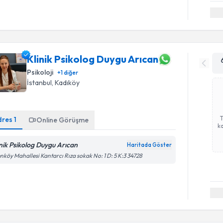
Klinik Psikolog Duygu Arıcan
Psikoloji
+
1
diğer
İstanbul
, Kadıköy
dres
1
Online Görüşme
ka
inik Psikolog Duygu Arıcan
Haritada Göster
nköy Mahallesi Kantarcı Rıza sokak No: 1 D: 5 K:3 34728