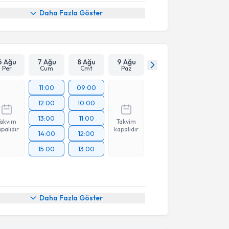
Daha Fazla Göster
6 Ağu
7 Ağu
8 Ağu
9 Ağu
Per
Cum
Cmt
Paz
11:00
09:00
12:00
10:00
13:00
11:00
Takvim
Takvim
palıdır
kapalıdır
14:00
12:00
15:00
13:00
Daha Fazla Göster