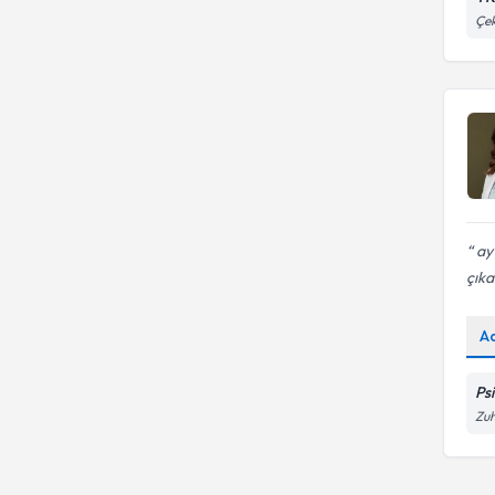
Çe
ay
çık
A
Ps
Zuh