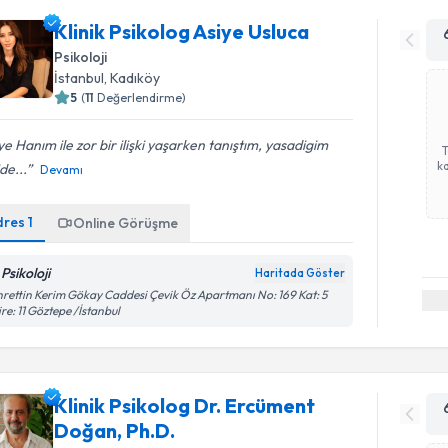
Klinik Psikolog Asiye Usluca
Psikoloji
İstanbul
, Kadıköy
5
(
11
Değerlendirme)
ye Hanım ile zor bir ilişki yaşarken tanıştım, yasadigim
ka
ide...
Devamı
dres
1
Online Görüşme
Psikoloji
Haritada Göster
rettin Kerim Gökay Caddesi Çevik Öz Apartmanı No: 169 Kat: 5
re: 11 Göztepe /İstanbul
Klinik Psikolog Dr. Ercüment
Doğan, Ph.D.