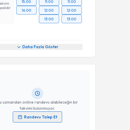
15:00
11:00
11:00
Takvim
palıdır
16:00
12:00
12:00
13:00
13:00
Daha Fazla Göster
akvimi Talebi
kolog Yaren Kara
için randevu takvimi talebi
Size bu uzmandan randevu almanız için bir takvim
ında e-posta ile bilgilendireceğiz.
resiniz
u uzmandan online randevu alabileceğin bir
takvimi bulunmuyor.
Randevu Talep Et
 verilerimin işlenmesine ilişkin
Aydınlatma Metni
'ni
 ve kişisel verilerimin belirtilen kapsamda