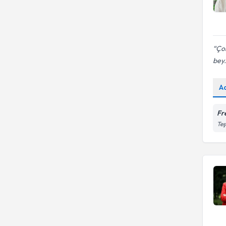
Çok
bey.
A
Fr
Teş