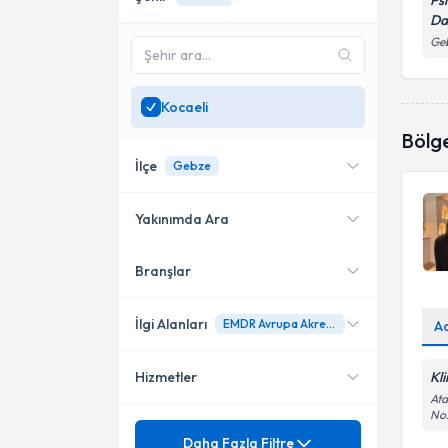
Ps
Da
Ge
Kocaeli
Bölg
İlçe
Gebze
Yakınımda Ara
Branşlar
Konumuma yakın uzmanları
Gebze
göster
İlgi Alanları
EMDR Avrupa Akredite Terapisti
A
Hizmetler
Kl
Psikoloji
Ata
No:
Mezuniyet
0-3 yaş bebeklerde Uyku,
Daha Fazla Filtre