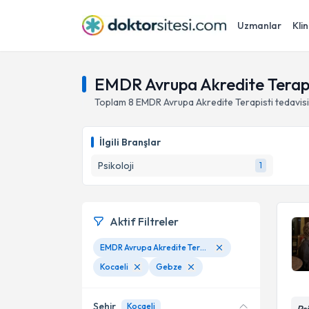
Uzmanlar
Klin
EMDR Avrupa Akredite Terapis
Toplam
8
EMDR Avrupa Akredite Terapisti
tedavis
İlgili Branşlar
Psikoloji
1
Aktif Filtreler
EMDR Avrupa Akredite Terapisti
Kocaeli
Gebze
Şehir
Kocaeli