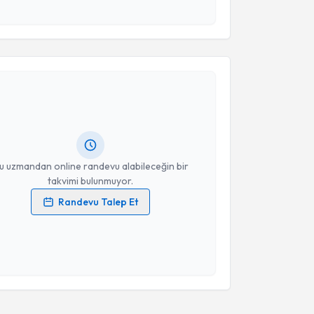
esini kabul ediyorum.
akvimi Talebi
Takvim Talebini Gönder
u Derin
için randevu takvimi talebi oluşturun. Size bu
ndevu almanız için bir takvim hazırlandığında e-
lgilendireceğiz.
resiniz
u uzmandan online randevu alabileceğin bir
takvimi bulunmuyor.
Randevu Talep Et
 verilerimin işlenmesine ilişkin
Aydınlatma Metni
'ni
 ve kişisel verilerimin belirtilen kapsamda
esini kabul ediyorum.
Takvim Talebini Gönder