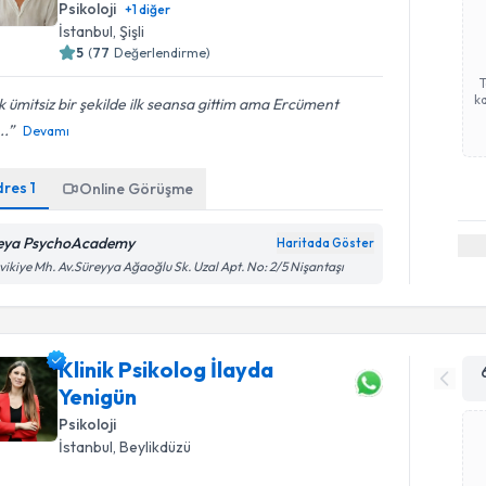
Psikoloji
+
1
diğer
İstanbul
, Şişli
5
(
77
Değerlendirme)
ka
 ümitsiz bir şekilde ilk seansa gittim ama Ercüment
..
Devamı
dres
1
Online Görüşme
eya PsychoAcademy
Haritada Göster
vikiye Mh. Av.Süreyya Ağaoğlu Sk. Uzal Apt. No: 2/5 Nişantaşı
Klinik Psikolog İlayda
Yenigün
Psikoloji
İstanbul
, Beylikdüzü