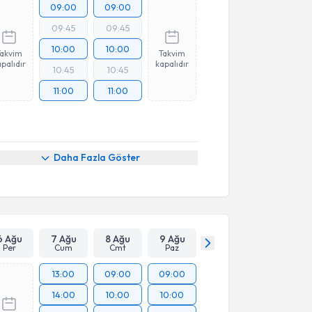
09:00
09:00
09:45
09:45
10:00
10:00
Takvim
Takvim
palıdır
kapalıdır
10:45
10:45
11:00
11:00
Daha Fazla Göster
6 Ağu
7 Ağu
8 Ağu
9 Ağu
Per
Cum
Cmt
Paz
13:00
09:00
09:00
14:00
10:00
10:00