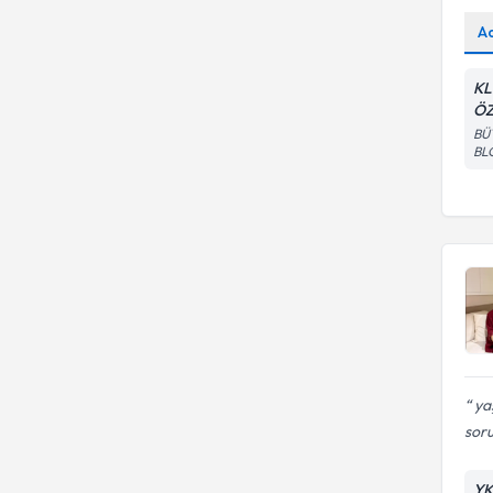
A
KL
ÖZ
BÜ
BL
yaş
sor
YK