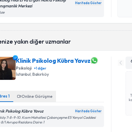
ikolog Hilal Erva Ergün Nokta Psikoliji
Haritada Göster
nışmanlık Merkezi
Kişisel
bze
okudum
işlenm
enize yakın diğer uzmanlar
Klinik Psikolog Kübra Yavuz
Psikoloji
+
1
diğer
İstanbul
, Bakırköy
dres
1
Online Görüşme
ka
inik Psikolog Kübra Yavuz
Haritada Göster
köy 7-8-9-10. Kısım Mahallesi Çobançeşme E5 Yanyol Caddesi
 8/1 Avrupa Rezidans Daire: 1