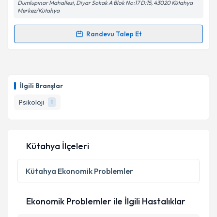
Dumlupınar Mahallesi, Diyar Sokak A Blok No:17 D:15, 43020 Kütahya
Merkez/Kütahya
Randevu Talep Et
Randevu Takvimi Talebi
Uzm. Psk. İlbey Uçar
için randevu takvimi talebi
oluşturun. Size bu uzmandan randevu almanız için bir
İlgili Branşlar
takvim hazırlandığında e-posta ile bilgilendireceğiz.
Psikoloji
1
E-posta Adresiniz
Kütahya İlçeleri
Kişisel verilerimin işlenmesine ilişkin
Aydınlatma
Metni
'ni okudum ve kişisel verilerimin belirtilen
Kütahya
Ekonomik Problemler
kapsamda işlenmesini kabul ediyorum.
Ekonomik Problemler ile İlgili Hastalıklar
Takvim Talebini Gönder