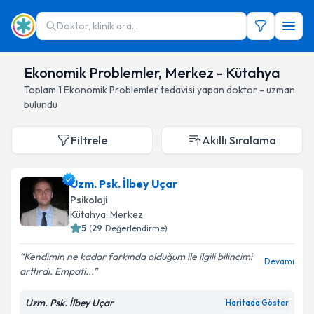
Doktor, klinik ara...
Ekonomik Problemler, Merkez - Kütahya
Toplam
1
Ekonomik Problemler
tedavisi yapan doktor - uzman
bulundu
Filtrele
Akıllı Sıralama
Uzm. Psk. İlbey Uçar
Psikoloji
Kütahya
, Merkez
5
(
29
Değerlendirme)
Kendimin ne kadar farkında olduğum ile ilgili bilincimi
Devamı
arttırdı. Empati...
Uzm. Psk. İlbey Uçar
Haritada Göster