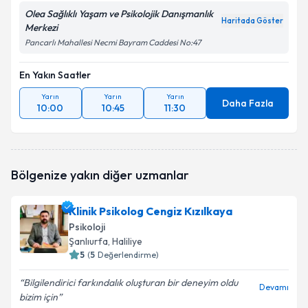
Olea Sağlıklı Yaşam ve Psikolojik Danışmanlık
Haritada Göster
Merkezi
Pancarlı Mahallesi Necmi Bayram Caddesi No:47
En Yakın Saatler
Yarın
Yarın
Yarın
Daha Fazla
10:00
10:45
11:30
Bölgenize yakın diğer uzmanlar
Klinik Psikolog Cengiz Kızılkaya
Psikoloji
Şanlıurfa
, Haliliye
5
(
5
Değerlendirme)
Bilgilendirici farkındalık oluşturan bir deneyim oldu
Devamı
bizim için