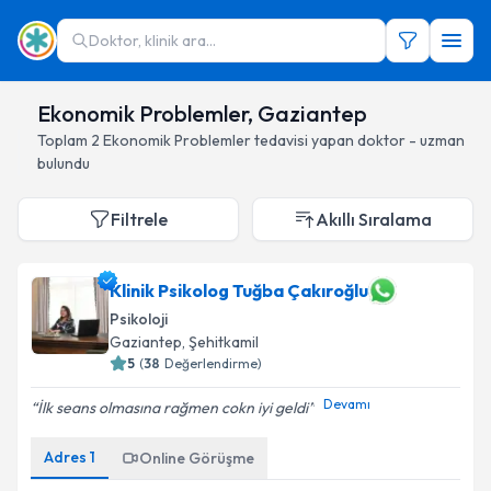
Doktor, klinik ara...
Ekonomik Problemler, Gaziantep
Toplam
2
Ekonomik Problemler
tedavisi yapan doktor - uzman
bulundu
Filtrele
Akıllı Sıralama
Klinik Psikolog Tuğba Çakıroğlu
Psikoloji
Gaziantep
, Şehitkamil
5
(
38
Değerlendirme)
Devamı
İlk seans olmasına rağmen cokn iyi geldi
Adres
1
Online Görüşme