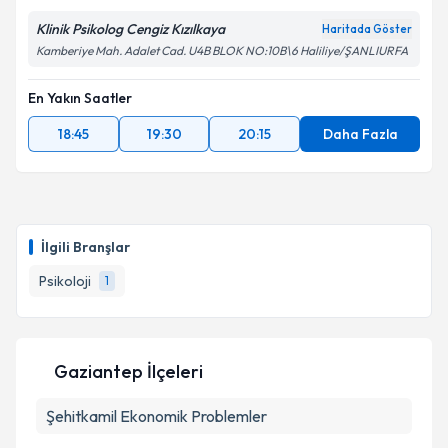
Klinik Psikolog Cengiz Kızılkaya
Haritada Göster
Kamberiye Mah. Adalet Cad. U4B BLOK NO:10B\6 Haliliye/ŞANLIURFA
En Yakın Saatler
18:45
19:30
20:15
Daha Fazla
İlgili Branşlar
Psikoloji
1
Gaziantep İlçeleri
Şehitkamil
Ekonomik Problemler