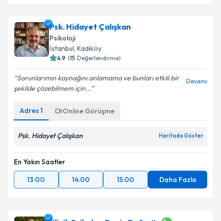
Psk. Hidayet Çalışkan
Psikoloji
İstanbul
, Kadıköy
4.9
(
15
Değerlendirme)
Sorunlarımın kaynağını anlamama ve bunları etkili bir
Devamı
şekilde çözebilmem için...
Adres
1
Online Görüşme
Psk. Hidayet Çalışkan
Haritada Göster
En Yakın Saatler
13:00
14:00
15:00
Daha Fazla