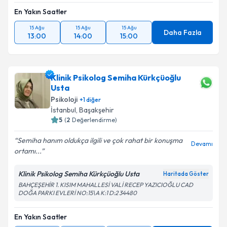
kapsamda işlenmesini kabul ediyorum.
En Yakın Saatler
15 Ağu
15 Ağu
15 Ağu
Takvim Talebini Gönder
Daha Fazla
13:00
14:00
15:00
Klinik Psikolog Semiha Kürkçüoğlu
Usta
Psikoloji
+
1
diğer
İstanbul
, Başakşehir
5
(
2
Değerlendirme)
Semiha hanım oldukça ilgili ve çok rahat bir konuşma
Devamı
ortamı...
Klinik Psikolog Semiha Kürkçüoğlu Usta
Haritada Göster
BAHÇEŞEHİR 1. KISIM MAHALLESİ VALİ RECEP YAZICIOĞLU CAD
DOĞA PARKI EVLERİ NO:15\A K:1 D:2 34480
En Yakın Saatler