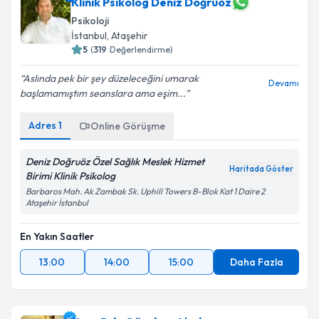
Klinik Psikolog Deniz Doğruöz
Psikoloji
İstanbul
, Ataşehir
5
(
319
Değerlendirme)
Aslında pek bir şey düzeleceğini umarak
Devamı
başlamamıştım seanslara ama eşim...
Adres
1
Online Görüşme
Deniz Doğruöz Özel Sağlık Meslek Hizmet
Haritada Göster
Birimi Klinik Psikolog
Barbaros Mah. Ak Zambak Sk. Uphill Towers B-Blok Kat 1 Daire 2
Ataşehir İstanbul
En Yakın Saatler
13:00
14:00
15:00
Daha Fazla