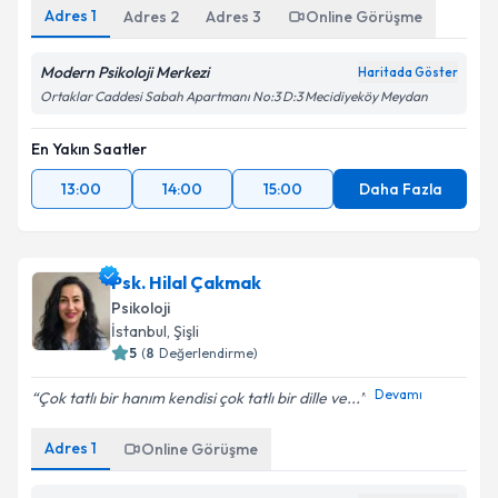
Adres
1
Adres
2
Adres
3
Online Görüşme
Modern Psikoloji Merkezi
Haritada Göster
Ortaklar Caddesi Sabah Apartmanı No:3 D:3 Mecidiyeköy Meydan
En Yakın Saatler
13:00
14:00
15:00
Daha Fazla
Psk. Hilal Çakmak
Psikoloji
İstanbul
, Şişli
5
(
8
Değerlendirme)
Devamı
Çok tatlı bir hanım kendisi çok tatlı bir dille ve...
Adres
1
Online Görüşme