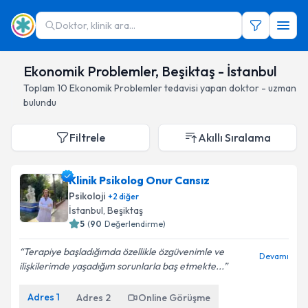
Doktor, klinik ara...
Ekonomik Problemler, Beşiktaş - İstanbul
Toplam
10
Ekonomik Problemler
tedavisi yapan doktor - uzman
bulundu
Filtrele
Akıllı Sıralama
Klinik Psikolog Onur Cansız
Psikoloji
+
2
diğer
İstanbul
, Beşiktaş
5
(
90
Değerlendirme)
Terapiye başladığımda özellikle özgüvenimle ve
Devamı
ilişkilerimde yaşadığım sorunlarla baş etmekte...
Adres
1
Adres
2
Online Görüşme