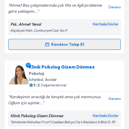
Ahmet Bey çalışmalarında çok titiz ve ilgili probleme
Devamı
göre yaklaşımı...
Psk. Ahmet Yenal
Haritada Göster
Küçükyalı Mah. Cumhuriyet Cad. No:9
Randevu Talep Et
Randevu Takvimi Talebi
Psk. Ahmet Yenal
için randevu takvimi talebi
Klinik Psikolog Gizem Dönmez
oluşturun. Size bu uzmandan randevu almanız için bir
Psikoloji
takvim hazırlandığında e-posta ile bilgilendireceğiz.
İstanbul
, Avcılar
5
(
2
Değerlendirme)
E-posta Adresiniz
Kardeşimin aracılığı ile tanıştık ama çok memnunuz.
Devamı
Oğlum için eşimle...
Klinik Psikolog Gizem Dönmez
Haritada Göster
Kişisel verilerimin işlenmesine ilişkin
Aydınlatma
Tahtakale Mahallesi Fırat 1 Caddesi Bahçe City's Rezidans A Blok D: 39
Metni
'ni okudum ve kişisel verilerimin belirtilen