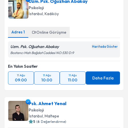
Uzm. Psk. Oğuzhan Abakay
Psikoloji
İstanbul
, Kadıköy
Adres
1
Online Görüşme
Uzm. Psk. Oğuzhan Abakay
Haritada Göster
Bostancı Mah Bağdat Caddesi NO:530 D:9
En Yakın Saatler
11 Ağu
11 Ağu
11 Ağu
Daha Fazla
09:00
10:00
11:00
Psk. Ahmet Yenal
Psikoloji
İstanbul
, Maltepe
5
(
6
Değerlendirme)