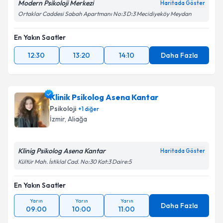
Modern Psikoloji Merkezi
Haritada Göster
Ortaklar Caddesi Sabah Apartmanı No:3 D:3 Mecidiyeköy Meydan
En Yakın Saatler
12:30
13:20
14:10
Daha Fazla
Klinik Psikolog Asena Kantar
Psikoloji
+
1
diğer
İzmir
, Aliağa
Klinig Psikolog Asena Kantar
Haritada Göster
Kültür Mah. İstiklal Cad. No:30 Kat:3 Daire:5
En Yakın Saatler
Yarın
Yarın
Yarın
Daha Fazla
09:00
10:00
11:00