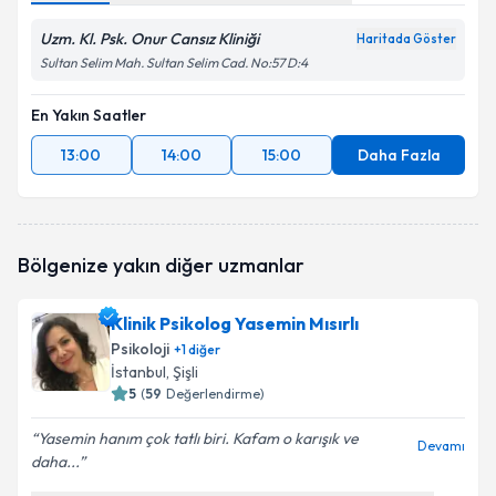
Uzm. Kl. Psk. Onur Cansız Kliniği
Haritada Göster
Sultan Selim Mah. Sultan Selim Cad. No:57 D:4
En Yakın Saatler
13:00
14:00
15:00
Daha Fazla
Bölgenize yakın diğer uzmanlar
Klinik Psikolog Yasemin Mısırlı
Psikoloji
+
1
diğer
İstanbul
, Şişli
5
(
59
Değerlendirme)
Yasemin hanım çok tatlı biri. Kafam o karışık ve
Devamı
daha...