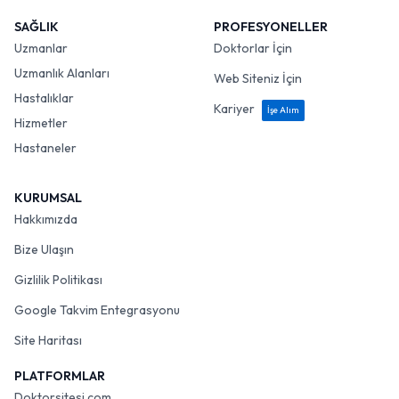
SAĞLIK
PROFESYONELLER
Uzmanlar
Doktorlar İçin
Uzmanlık Alanları
Web Siteniz İçin
Hastalıklar
Kariyer
İşe Alım
Hizmetler
Hastaneler
KURUMSAL
Hakkımızda
Bize Ulaşın
Gizlilik Politikası
Google Takvim Entegrasyonu
Site Haritası
PLATFORMLAR
Doktorsitesi.com