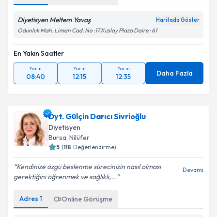
Diyetisyen Meltem Yavaş
Haritada Göster
Odunluk Mah. Liman Cad. No :17 Kızılay Plaza Daire : 61
En Yakın Saatler
Yarın
Yarın
Yarın
Daha Fazla
08:40
12:15
12:35
Dyt. Gülçin Darıcı Sivrioğlu
Diyetisyen
Bursa
, Nilüfer
5
(
118
Değerlendirme)
Kendinize özgü beslenme sürecinizin nasıl olması
Devamı
gerektiğini öğrenmek ve sağlıklı,...
Adres
1
Online Görüşme