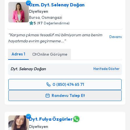
Uzm. Dyt. Selenay Doğan
takvim hazırlandığında e-posta ile bilgilendireceğiz.
Diyetisyen
E-posta Adresiniz
Bursa
, Osmangazi
5
(
97
Değerlendirme)
Karşıma çıkması tesadüf mü bilmiyorum ama benim
Devamı
hayatımda evrim geçirmeme...
Kişisel verilerimin işlenmesine ilişkin
Aydınlatma
Metni
'ni okudum ve kişisel verilerimin belirtilen
Adres
1
Online Görüşme
kapsamda işlenmesini kabul ediyorum.
Dyt. Selenay Doğan
Haritada Göster
Takvim Talebini Gönder
0 (850) 474 65 71
Randevu Takvimi Talebi
Randevu Talep Et
Uzm. Dyt. Selenay Doğan
için randevu takvimi talebi
oluşturun. Size bu uzmandan randevu almanız için bir
takvim hazırlandığında e-posta ile bilgilendireceğiz.
Dyt. Fulya Özgürler
Diyetisyen
E-posta Adresiniz