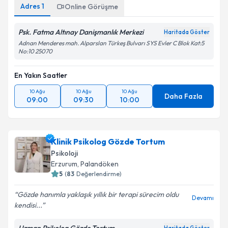
Adres
1
Online Görüşme
Psk. Fatma Altınay Danişmanlık Merkezi
Haritada Göster
Adnan Menderes mah. Alparslan Türkeş Bulvarı SYS Evler C Blok Kat:5
No:10 25070
En Yakın Saatler
10 Ağu
10 Ağu
10 Ağu
Daha Fazla
09:00
09:30
10:00
Klinik Psikolog Gözde Tortum
Psikoloji
Erzurum
, Palandöken
5
(
83
Değerlendirme)
Gözde hanımla yaklaşık yıllık bir terapi sürecim oldu
Devamı
kendisi...