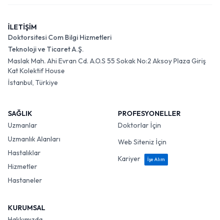
İLETİŞİM
Doktorsitesi Com Bilgi Hizmetleri
Teknoloji ve Ticaret A.Ş.
Maslak Mah. Ahi Evran Cd. A.O.S 55 Sokak No:2 Aksoy Plaza Giriş
Kat Kolektif House
İstanbul, Türkiye
SAĞLIK
PROFESYONELLER
Uzmanlar
Doktorlar İçin
Uzmanlık Alanları
Web Siteniz İçin
Hastalıklar
Kariyer
İşe Alım
Hizmetler
Hastaneler
KURUMSAL
Hakkımızda