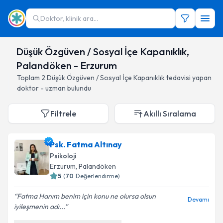
Doktor, klinik ara...
Düşük Özgüven / Sosyal İçe Kapanıklık,
Palandöken - Erzurum
Toplam
2
Düşük Özgüven / Sosyal İçe Kapanıklık
tedavisi yapan
doktor - uzman bulundu
Filtrele
Akıllı Sıralama
Psk. Fatma Altınay
Psikoloji
Erzurum
, Palandöken
5
(
70
Değerlendirme)
Fatma Hanım benim için konu ne olursa olsun
Devamı
iyileşmenin adı...