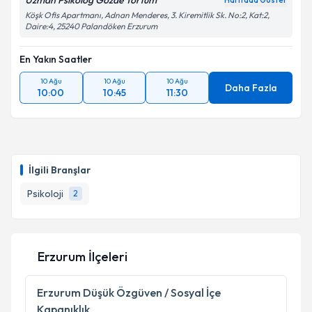
Uzman Psikolog Gözde Tortum
Haritada Göster
Köşk Ofis Apartmanı, Adnan Menderes, 3. Kiremitlik Sk. No:2, Kat:2,
Daire:4, 25240 Palandöken Erzurum
En Yakın Saatler
10 Ağu
10 Ağu
10 Ağu
Daha Fazla
10:00
10:45
11:30
İlgili Branşlar
Psikoloji
2
Erzurum İlçeleri
Erzurum
Düşük Özgüven / Sosyal İçe
Kapanıklık