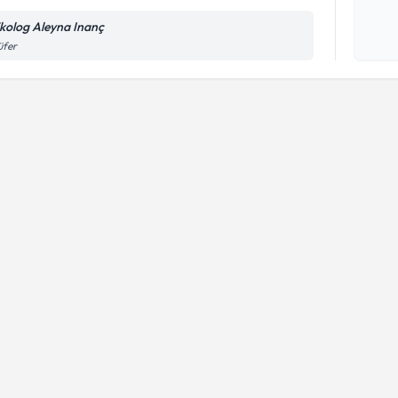
Kişisel
okudum
ikolog Aleyna Inanç
işlenm
üfer