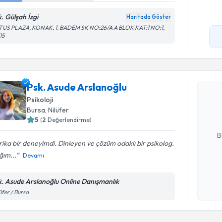
k. Gülşah İzgi
Haritada Göster
TUS PLAZA, KONAK, 1. BADEM SK NO:26/A A BLOK KAT:1 NO:1,
15
Randevu T
Psk. Asud
Psk. Asude Arslanoğlu
Size bu uzm
Psikoloji
hazırlandığ
Bursa
, Nilüfer
5
(
2
Değerlendirme)
E-posta Ad
B
ika bir deneyimdi. Dinleyen ve çözüm odaklı bir psikolog.
ğım...
Devamı
Kişisel
okudum
k. Asude Arslanoğlu Online Danışmanlık
Randevu T
işlenm
üfer / Bursa
Klinik Ps