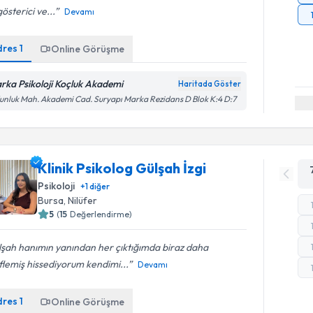
gösterici ve...
Devamı
dres
1
Online Görüşme
rka Psikoloji Koçluk Akademi
Haritada Göster
nluk Mah. Akademi Cad. Suryapı Marka Rezidans D Blok K:4 D:7
Klinik Psikolog Gülşah İzgi
Psikoloji
+
1
diğer
Bursa
, Nilüfer
5
(
15
Değerlendirme)
şah hanımın yanından her çıktığımda biraz daha
flemiş hissediyorum kendimi...
Devamı
dres
1
Online Görüşme