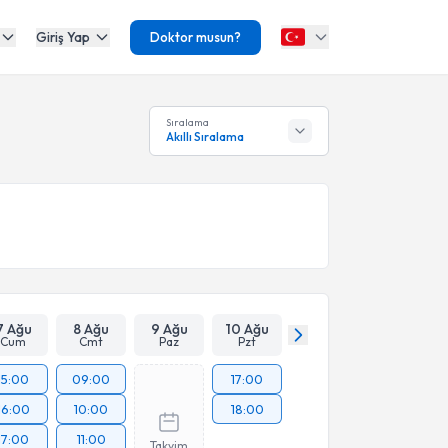
Giriş Yap
Doktor musun?
Sıralama
Akıllı Sıralama
7 Ağu
8 Ağu
9 Ağu
10 Ağu
Cum
Cmt
Paz
Pzt
15:00
09:00
17:00
16:00
10:00
18:00
17:00
11:00
Takvim