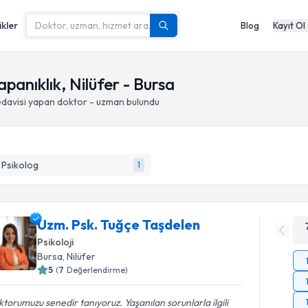
ikler
Blog
Kayıt Ol
panıklık, Nilüfer - Bursa
edavisi yapan doktor - uzman bulundu
k Psikolog
1
Uzm. Psk. Tuğçe Taşdelen
Psikoloji
Bursa
, Nilüfer
5
(
7
Değerlendirme)
torumuzu senedir tanıyoruz. Yaşanılan sorunlarla ilgili