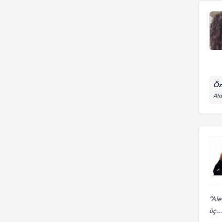
Depresyon tedavisi
Öz
Ata
Ale
üç...