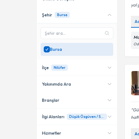
yol 
Şehir
Bursa
Online danışmanlık sunan
A
uzmanları göster
Sadece
Bursa
bölgesinde
Ma
uzman ara
Odu
Bursa
İlçe
Nilüfer
Yakınımda Ara
Branşlar
Konumuma yakın uzmanları
Nilüfer
göster
Gül
Osmangazi
İlgi Alanları
Düşük Özgüven / Sosyal İçe Kapanıklık
hafi
Hizmetler
A
Psikoloji