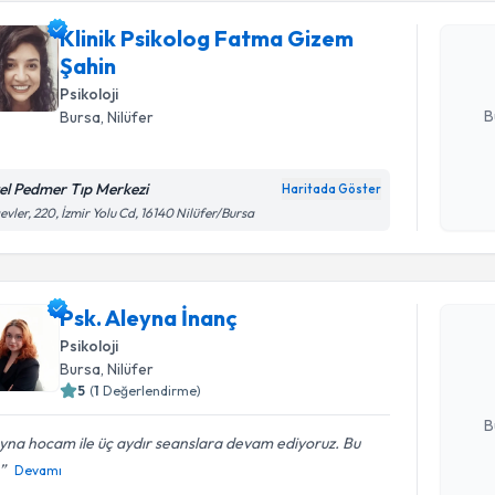
talebi oluş
Klinik Psikolog Fatma Gizem
takvim hazı
Şahin
E-posta Ad
Psikoloji
B
Bursa
, Nilüfer
el Pedmer Tıp Merkezi
Haritada Göster
Kişisel
evler, 220, İzmir Yolu Cd, 16140 Nilüfer/Bursa
okudum
Randevu T
işlenm
Psk. Aleyn
Psk. Aleyna İnanç
uzmandan ra
Psikoloji
posta ile bi
Bursa
, Nilüfer
5
(
1
Değerlendirme)
E-posta Ad
B
yna hocam ile üç aydır seanslara devam ediyoruz. Bu
Devamı