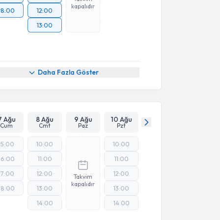
kapalıdır
18:00
12:00
13:00
Daha Fazla Göster
7 Ağu
8 Ağu
9 Ağu
10 Ağu
Cum
Cmt
Paz
Pzt
15:00
10:00
10:00
16:00
11:00
11:00
17:00
12:00
12:00
Takvim
kapalıdır
18:00
13:00
13:00
14:00
14:00