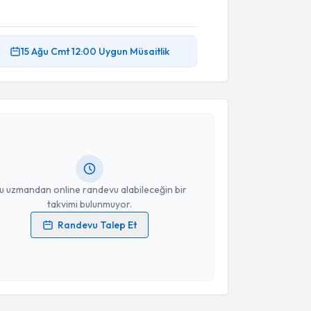
15 Ağu
Cmt
12:00
Uygun Müsaitlik
akvimi Talebi
e Arslanoğlu
için randevu takvimi talebi oluşturun.
andan randevu almanız için bir takvim
ında e-posta ile bilgilendireceğiz.
resiniz
u uzmandan online randevu alabileceğin bir
takvimi bulunmuyor.
Randevu Talep Et
 verilerimin işlenmesine ilişkin
Aydınlatma Metni
'ni
 ve kişisel verilerimin belirtilen kapsamda
akvimi Talebi
esini kabul ediyorum.
ikolog Fatma Gizem Şahin
Takvim Talebini Gönder
için randevu takvimi