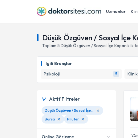
Uzmanlar
Klin
Düşük Özgüven / Sosyal İçe Ka
Toplam
5
Düşük Özgüven / Sosyal İçe Kapanıklık
t
İlgili Branşlar
Psikoloji
Klini
5
Aktif Filtreler
Düşük Özgüven / Sosyal İçe Kapanıklık
Bursa
Nilüfer
Dok
Online Görüşme