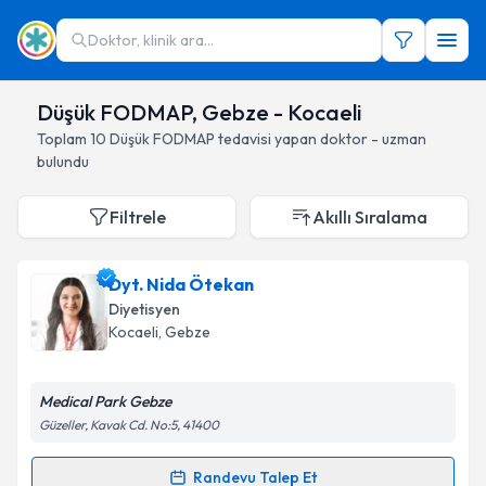
Doktor, klinik ara...
Düşük FODMAP, Gebze - Kocaeli
Toplam
10
Düşük FODMAP
tedavisi yapan doktor - uzman
bulundu
Filtrele
Akıllı Sıralama
Dyt. Nida Ötekan
Diyetisyen
Kocaeli
, Gebze
Medical Park Gebze
Güzeller, Kavak Cd. No:5, 41400
Randevu Talep Et