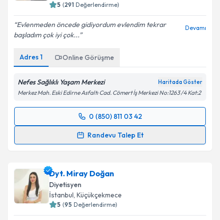
5
(
291
Değerlendirme)
Evlenmeden öncede gidiyordum evlendim tekrar
Devamı
başladım çok iyi çok...
Adres
1
Online Görüşme
Nefes Sağlıklı Yaşam Merkezi
Haritada Göster
Merkez Mah. Eski Edirne Asfaltı Cad. Cömert İş Merkezi No:1263 /4 Kat:2
0 (850) 811 03 42
Randevu Takvimi Talebi
Randevu Talep Et
Dyt. Tuba Aydın
için randevu takvimi talebi oluşturun.
Size bu uzmandan randevu almanız için bir takvim
Dyt. Miray Doğan
hazırlandığında e-posta ile bilgilendireceğiz.
Diyetisyen
E-posta Adresiniz
İstanbul
, Küçükçekmece
5
(
95
Değerlendirme)