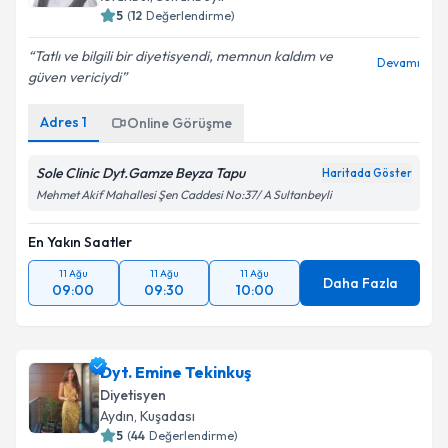
5
(
12
Değerlendirme)
E-posta Adresiniz
Tatlı ve bilgili bir diyetisyendi, memnun kaldım ve
Devamı
güven vericiydi
Adres
1
Kişisel verilerimin işlenmesine ilişkin
Online Görüşme
Aydınlatma
Metni
'ni okudum ve kişisel verilerimin belirtilen
kapsamda işlenmesini kabul ediyorum.
Sole Clinic Dyt.Gamze Beyza Tapu
Haritada Göster
Mehmet Akif Mahallesi Şen Caddesi No:37/ A Sultanbeyli
Takvim Talebini Gönder
En Yakın Saatler
11 Ağu
11 Ağu
11 Ağu
Daha Fazla
09:00
09:30
10:00
Dyt. Emine Tekinkuş
Diyetisyen
Aydın
, Kuşadası
5
(
44
Değerlendirme)