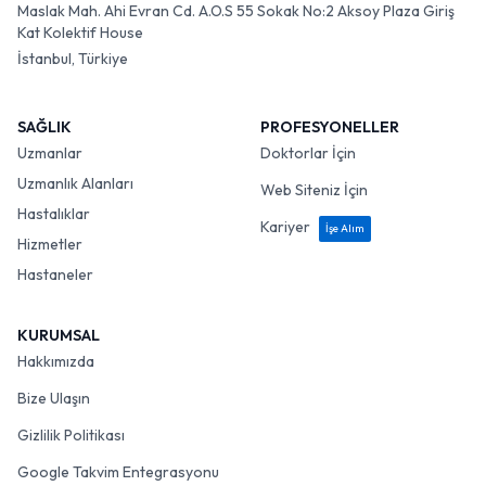
Maslak Mah. Ahi Evran Cd. A.O.S 55 Sokak No:2 Aksoy Plaza Giriş
Kat Kolektif House
İstanbul, Türkiye
SAĞLIK
PROFESYONELLER
Uzmanlar
Doktorlar İçin
Uzmanlık Alanları
Web Siteniz İçin
Hastalıklar
Kariyer
İşe Alım
Hizmetler
Hastaneler
KURUMSAL
Hakkımızda
Bize Ulaşın
Gizlilik Politikası
Google Takvim Entegrasyonu