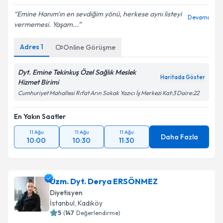
Emine Hanım'ın en sevdiğim yönü, herkese aynı listeyi
Devamı
vermemesi. Yaşam...
Adres
1
Online Görüşme
Dyt. Emine Tekinkuş Özel Sağlık Meslek
Haritada Göster
Hizmet Birimi
Cumhuriyet Mahallesi Rıfat Arın Sokak Yazıcı İş Merkezi Kat:3 Daire:22
En Yakın Saatler
11 Ağu
11 Ağu
11 Ağu
Daha Fazla
10:00
10:30
11:30
Uzm. Dyt. Derya ERSÖNMEZ
Diyetisyen
İstanbul
, Kadıköy
5
(
147
Değerlendirme)