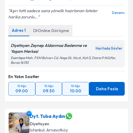
Aşırı tatlı sadece sana yönelik hazırlanan listeler
Devamı
harika zorunlu...
Adres
1
Online Görüşme
Diyetisyen Zeynep Aldanmaz Beslenme ve
Haritada Göster
Yaşam Merkezi
Esentepe Mah. FSM Bulvarı Cd. Neşe Sk. No:6, Kat:3, Daire:9 Nilüfer,
Bursa 16130
En Yakın Saatler
10 Ağu
10 Ağu
10 Ağu
Daha Fazla
09:00
09:30
10:00
Dyt. Tuba Aydın
Diyetisyen
İstanbul
, Arnavutköy