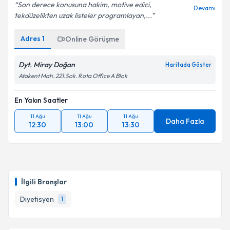
Son derece konusuna hakim, motive edici,
Devamı
tekdüzelikten uzak listeler programlayan,...
Kişisel verilerimin işlenmesine ilişkin
Aydınlatma
Metni
'ni okudum ve kişisel verilerimin belirtilen
Adres
1
Online Görüşme
kapsamda işlenmesini kabul ediyorum.
Dyt. Miray Doğan
Haritada Göster
Takvim Talebini Gönder
Atakent Mah. 221.Sok. Rota Office A Blok
En Yakın Saatler
11 Ağu
11 Ağu
11 Ağu
Daha Fazla
12:30
13:00
13:30
İlgili Branşlar
Diyetisyen
1