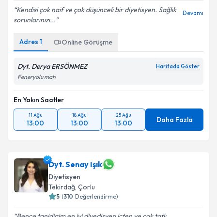
Kendisi çok naif ve çok düşünceli bir diyetisyen. Sağlık
Devamı
sorunlarınızı...
Adres
1
Online Görüşme
Dyt. Derya ERSÖNMEZ
Haritada Göster
Feneryolu mah
En Yakın Saatler
11 Ağu
18 Ağu
25 Ağu
Daha Fazla
13:00
13:00
13:00
Dyt. Senay Işık
Diyetisyen
Tekirdağ
, Çorlu
5
(
310
Değerlendirme)
Bence tanidigim en iyi diyedisyen içten ve çok tatlı.