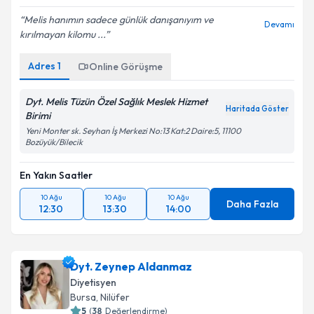
Melis hanımın sadece günlük danışanıyım ve
Devamı
kırılmayan kilomu ...
Adres
1
Online Görüşme
Dyt. Melis Tüzün Özel Sağlık Meslek Hizmet
Haritada Göster
Birimi
Yeni Monter sk. Seyhan İş Merkezi No:13 Kat:2 Daire:5, 11100
Bozüyük/Bilecik
En Yakın Saatler
10 Ağu
10 Ağu
10 Ağu
Daha Fazla
12:30
13:30
14:00
Dyt. Zeynep Aldanmaz
Diyetisyen
Bursa
, Nilüfer
5
(
38
Değerlendirme)