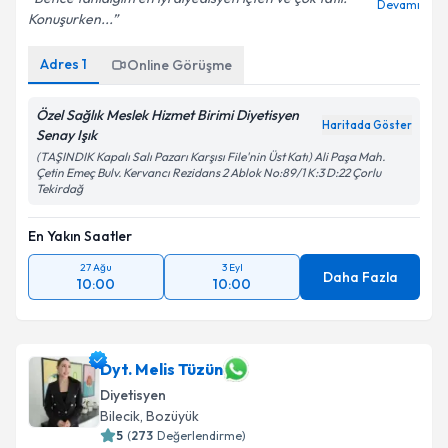
Devamı
Konuşurken...
Adres
1
Online Görüşme
Özel Sağlık Meslek Hizmet Birimi Diyetisyen
Haritada Göster
Senay Işık
(TAŞINDIK Kapalı Salı Pazarı Karşısı File'nin Üst Katı) Ali Paşa Mah.
Çetin Emeç Bulv. Kervancı Rezidans 2 Ablok No:89/1 K:3 D:22 Çorlu
Tekirdağ
En Yakın Saatler
27 Ağu
3 Eyl
Daha Fazla
10:00
10:00
Dyt. Melis Tüzün
Diyetisyen
Bilecik
, Bozüyük
5
(
273
Değerlendirme)