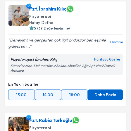
Fzt. İbrahim Kılıç
Fizyoterapi
Hatay
, Defne
5
(
39
Değerlendirme)
Deneyimli ve gerçekten çok ilgili bi doktor ben eşimle
Devamı
gidiyorum...
Fizyoterapist İbrahim Kılıç
Haritada Göster
Sümerler Mah. Mehmet Koruz Sokak. Abdullah Ağa Apt. No:9 Daire:1
Antakya
En Yakın Saatler
13:00
14:00
18:00
Daha Fazla
Fzt. Rabia Türkoğlu
Fizyoterapi