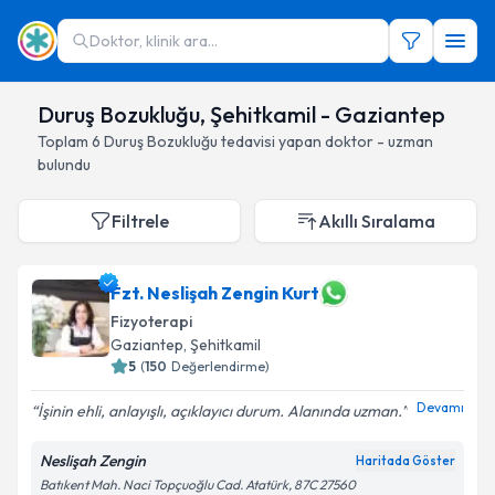
Doktor, klinik ara...
Duruş Bozukluğu, Şehitkamil - Gaziantep
Toplam
6
Duruş Bozukluğu
tedavisi yapan doktor - uzman
bulundu
Filtrele
Akıllı Sıralama
Fzt. Neslişah Zengin Kurt
Fizyoterapi
Gaziantep
, Şehitkamil
5
(
150
Değerlendirme)
Devamı
İşinin ehli, anlayışlı, açıklayıcı durum. Alanında uzman.
Neslişah Zengin
Haritada Göster
Batıkent Mah. Naci Topçuoğlu Cad. Atatürk, 87C 27560