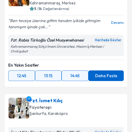
Kahramanmaraş
, Merkez
5
(
14
Değerlendirme)
Ben tavsiye üzerine gittim tanıdım iyikide gitmişim
Devamı
tanımışım işinde çok...
Fzt. Rabia Türkoğlu Özel Muayenehanesi
Haritada Göster
Kahramanmaraş Sütçü İmam Üniversitesi, Masim İş Merkezi /
Onikişubat
En Yakın Saatler
12:45
13:15
14:45
Daha Fazla
Fzt. İsmet Kılıç
Fizyoterapi
Şanlıurfa
, Karaköprü