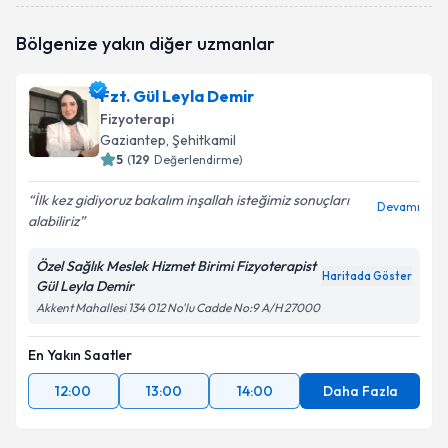
Fzt. Nur Genç
için randevu takvimi talebi oluşturun.
Bölgenize yakın diğer uzmanlar
Size bu uzmandan randevu almanız için bir takvim
hazırlandığında e-posta ile bilgilendireceğiz.
Fzt. Gül Leyla Demir
E-posta Adresiniz
Fizyoterapi
Gaziantep
, Şehitkamil
5
(
129
Değerlendirme)
İlk kez gidiyoruz bakalım inşallah isteğimiz sonuçları
Kişisel verilerimin işlenmesine ilişkin
Aydınlatma
Devamı
alabiliriz
Metni
'ni okudum ve kişisel verilerimin belirtilen
kapsamda işlenmesini kabul ediyorum.
Özel Sağlık Meslek Hizmet Birimi Fizyoterapist
Haritada Göster
Gül Leyla Demir
Takvim Talebini Gönder
Akkent Mahallesi 134 012 No'lu Cadde No:9 A/H 27000
En Yakın Saatler
12:00
13:00
14:00
Daha Fazla