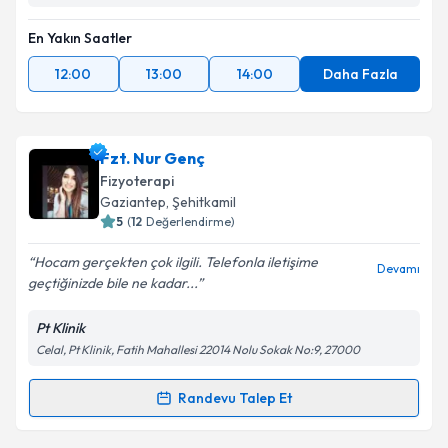
En Yakın Saatler
12:00
13:00
14:00
Daha Fazla
Fzt. Nur Genç
Fizyoterapi
Gaziantep
, Şehitkamil
5
(
12
Değerlendirme)
Hocam gerçekten çok ilgili. Telefonla iletişime
Devamı
geçtiğinizde bile ne kadar...
Pt Klinik
Celal, Pt Klinik, Fatih Mahallesi 22014 Nolu Sokak No:9, 27000
Randevu Talep Et
Randevu Takvimi Talebi