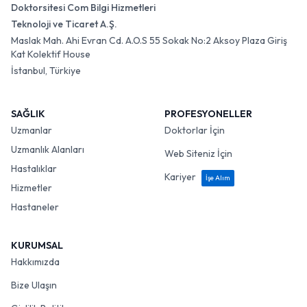
Doktorsitesi Com Bilgi Hizmetleri
Teknoloji ve Ticaret A.Ş.
Maslak Mah. Ahi Evran Cd. A.O.S 55 Sokak No:2 Aksoy Plaza Giriş
Kat Kolektif House
İstanbul, Türkiye
SAĞLIK
PROFESYONELLER
Uzmanlar
Doktorlar İçin
Uzmanlık Alanları
Web Siteniz İçin
Hastalıklar
Kariyer
İşe Alım
Hizmetler
Hastaneler
KURUMSAL
Hakkımızda
Bize Ulaşın