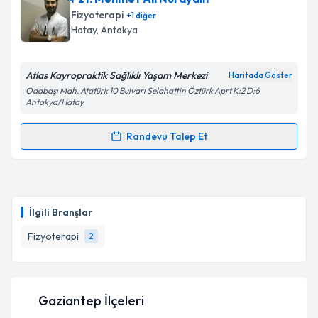
Fizyoterapi
+
1
diğer
Hatay
, Antakya
Atlas Kayropraktik Sağlıklı Yaşam Merkezi
Haritada Göster
Odabaşı Mah. Atatürk 10 Bulvarı Selahattin Öztürk Aprt K:2 D:6
Antakya/Hatay
Randevu Talep Et
Randevu Takvimi Talebi
Fzt. Mehmet Ali Nuraydın
için randevu takvimi talebi
oluşturun. Size bu uzmandan randevu almanız için bir
İlgili Branşlar
takvim hazırlandığında e-posta ile bilgilendireceğiz.
Fizyoterapi
2
E-posta Adresiniz
Gaziantep İlçeleri
Kişisel verilerimin işlenmesine ilişkin
Aydınlatma