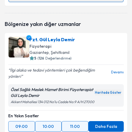
Fzt. Nur Genç
için randevu takvimi talebi oluşturun.
Bölgenize yakın diğer uzmanlar
Size bu uzmandan randevu almanız için bir takvim
hazırlandığında e-posta ile bilgilendireceğiz.
Fzt. Gül Leyla Demir
E-posta Adresiniz
Fizyoterapi
Gaziantep
, Şehitkamil
5
(
126
Değerlendirme)
İlgi alaka ve tedavi yöntemleri çok beğendiğim
Kişisel verilerimin işlenmesine ilişkin
Aydınlatma
Devamı
yönleri
Metni
'ni okudum ve kişisel verilerimin belirtilen
kapsamda işlenmesini kabul ediyorum.
Özel Sağlık Meslek Hizmet Birimi Fizyoterapist
Haritada Göster
Gül Leyla Demir
Takvim Talebini Gönder
Akkent Mahallesi 134 012 No'lu Cadde No:9 A/H 27000
En Yakın Saatler
09:00
10:00
11:00
Daha Fazla