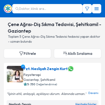
Doktor, klinik ara...
Çene Ağrısı-Diş Sıkma Tedavisi, Şehitkamil -
Gaziantep
Toplam
5
Çene Ağrısı-Diş Sıkma Tedavisi
tedavisi yapan doktor
- uzman bulundu
Filtrele
Akıllı Sıralama
Fzt. Neslişah Zengin Kurt
Fizyoterapi
Gaziantep
, Şehitkamil
5
(
150
Değerlendirme)
Devamı
İşinin ehli, anlayışlı, açıklayıcı durum. Alanında uzman.
Neslişah Zengin
Haritada Göster