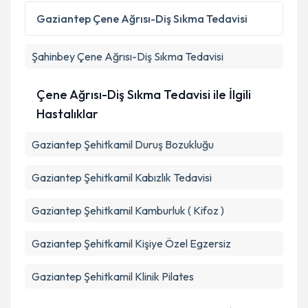
Metni
'ni okudum ve kişisel verilerimin belirtilen
Gaziantep
Çene Ağrısı-Diş Sıkma Tedavisi
kapsamda işlenmesini kabul ediyorum.
Şahinbey
Çene Ağrısı-Diş Sıkma Tedavisi
Takvim Talebini Gönder
Çene Ağrısı-Diş Sıkma Tedavisi ile İlgili
Hastalıklar
Gaziantep Şehitkamil Duruş Bozukluğu
Gaziantep Şehitkamil Kabızlık Tedavisi
Gaziantep Şehitkamil Kamburluk ( Kifoz )
Gaziantep Şehitkamil Kişiye Özel Egzersiz
Gaziantep Şehitkamil Klinik Pilates