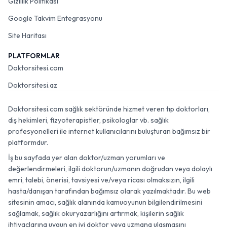
Gizlilik Politikası
Google Takvim Entegrasyonu
Site Haritası
PLATFORMLAR
Doktorsitesi.com
Doktorsitesi.az
Doktorsitesi.com sağlık sektöründe hizmet veren tıp doktorları,
diş hekimleri, fizyoterapistler, psikologlar vb. sağlık
profesyonelleri ile internet kullanıcılarını buluşturan bağımsız bir
platformdur.
İş bu sayfada yer alan doktor/uzman yorumları ve
değerlendirmeleri, ilgili doktorun/uzmanın doğrudan veya dolaylı
emri, talebi, önerisi, tavsiyesi ve/veya ricası olmaksızın, ilgili
hasta/danışan tarafından bağımsız olarak yazılmaktadır. Bu web
sitesinin amacı, sağlık alanında kamuoyunun bilgilendirilmesini
sağlamak, sağlık okuryazarlığını artırmak, kişilerin sağlık
ihtiyaçlarına uygun en iyi doktor veya uzmana ulaşmasını