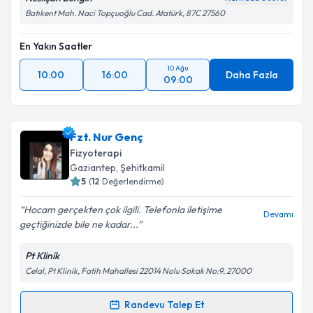
Batıkent Mah. Naci Topçuoğlu Cad. Atatürk, 87C 27560
En Yakın Saatler
10 Ağu
10:00
16:00
Daha Fazla
09:00
Fzt. Nur Genç
Fizyoterapi
Gaziantep
, Şehitkamil
5
(
12
Değerlendirme)
Hocam gerçekten çok ilgili. Telefonla iletişime
Devamı
geçtiğinizde bile ne kadar...
Pt Klinik
Celal, Pt Klinik, Fatih Mahallesi 22014 Nolu Sokak No:9, 27000
Randevu Talep Et
Randevu Takvimi Talebi