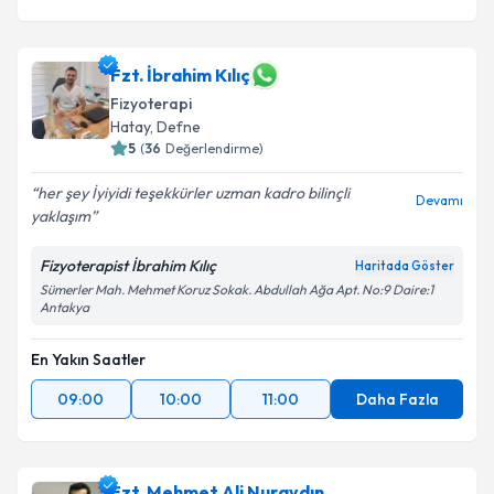
Fzt. İbrahim Kılıç
Fizyoterapi
Hatay
, Defne
5
(
36
Değerlendirme)
her şey İyiyidi teşekkürler uzman kadro bilinçli
Devamı
yaklaşım
Fizyoterapist İbrahim Kılıç
Haritada Göster
Sümerler Mah. Mehmet Koruz Sokak. Abdullah Ağa Apt. No:9 Daire:1
Antakya
En Yakın Saatler
09:00
10:00
11:00
Daha Fazla
Fzt. Mehmet Ali Nuraydın