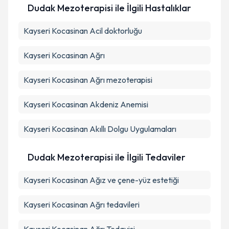
Dudak Mezoterapisi ile İlgili Hastalıklar
Kayseri Kocasinan Acil doktorluğu
Kayseri Kocasinan Ağrı
Kayseri Kocasinan Ağrı mezoterapisi
Kayseri Kocasinan Akdeniz Anemisi
Kayseri Kocasinan Akıllı Dolgu Uygulamaları
Dudak Mezoterapisi ile İlgili Tedaviler
Kayseri Kocasinan Ağız ve çene-yüz estetiği
Kayseri Kocasinan Ağrı tedavileri