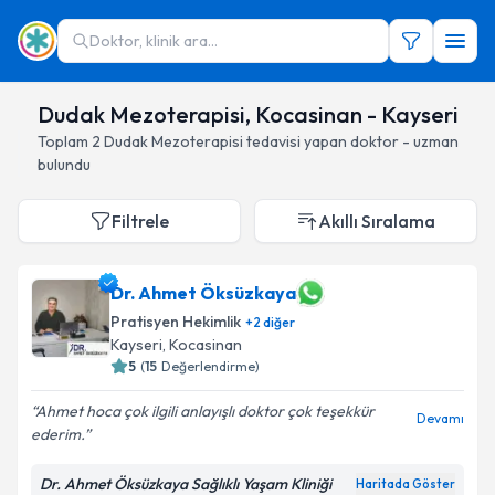
Doktor, klinik ara...
Dudak Mezoterapisi, Kocasinan - Kayseri
Toplam
2
Dudak Mezoterapisi
tedavisi yapan doktor - uzman
bulundu
Filtrele
Akıllı Sıralama
Dr. Ahmet Öksüzkaya
Pratisyen Hekimlik
+
2
diğer
Kayseri
, Kocasinan
5
(
15
Değerlendirme)
Ahmet hoca çok ilgili anlayışlı doktor çok teşekkür
Devamı
ederim.
Dr. Ahmet Öksüzkaya Sağlıklı Yaşam Kliniği
Haritada Göster