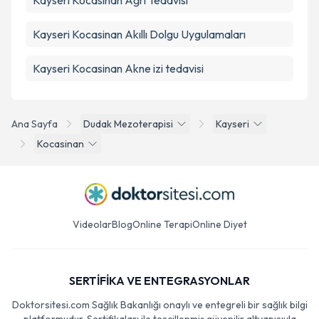
Kayseri Kocasinan Ağrı Tedavisi
Kayseri Kocasinan Akıllı Dolgu Uygulamaları
Kayseri Kocasinan Akne izi tedavisi
Ana Sayfa
Dudak Mezoterapisi
Kayseri
Kocasinan
Videolar
Blog
Online Terapi
Online Diyet
SERTİFİKA VE ENTEGRASYONLAR
Doktorsitesi.com Sağlık Bakanlığı onaylı ve entegreli bir sağlık bilgi