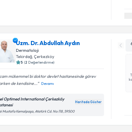
Uzm. Dr. Abdullah Aydın
Dermatoloji
Tekirdağ
, Çerkezköy
5
(
2
Değerlendirme)
cam mükemmel bi doktor devlet hastanesinde görev
ka
rken de kendisine...
Devamı
el Optimed International Çerkezköy
Haritada Göster
stanesi
Randevu T
i Mustafa Kemalpaşa, Atatürk Cd. No:118, 59500
Uzm. Dr. 