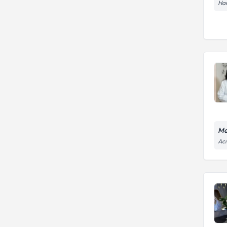
Ham
Me
Acı