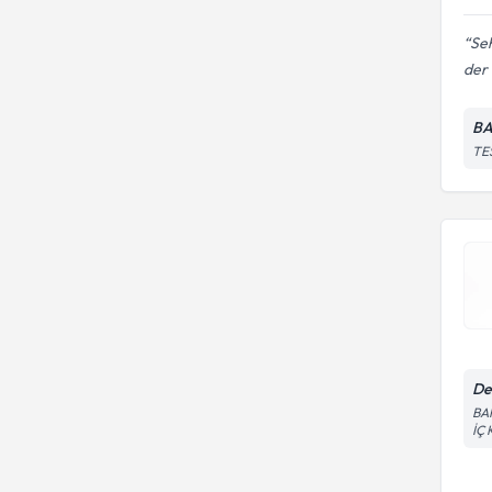
Se
der 
B
TE
De
BA
İÇ 