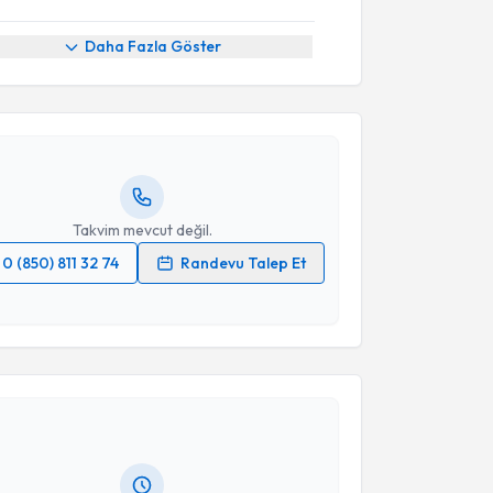
akvimi Talebi
Daha Fazla Göster
Makbule Dündar
için randevu takvimi talebi
Size bu uzmandan randevu almanız için bir takvim
ında e-posta ile bilgilendireceğiz.
resiniz
Takvim mevcut değil.
0 (850) 811 32 74
Randevu Talep Et
 verilerimin işlenmesine ilişkin
Aydınlatma Metni
'ni
 ve kişisel verilerimin belirtilen kapsamda
akvimi Talebi
esini kabul ediyorum.
Bachar Memet
için randevu takvimi talebi oluşturun.
Takvim Talebini Gönder
andan randevu almanız için bir takvim
ında e-posta ile bilgilendireceğiz.
resiniz