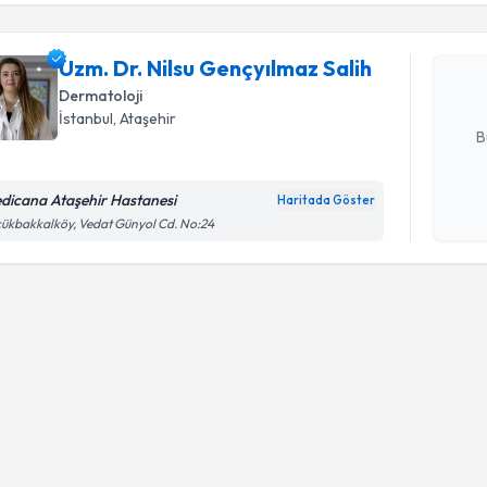
işlenm
Uzm. Dr. N
oluşturun. 
Uzm. Dr. Nilsu Gençyılmaz Salih
hazırlandığ
Dermatoloji
E-posta Ad
İstanbul
, Ataşehir
B
dicana Ataşehir Hastanesi
Haritada Göster
Kişisel
ükbakkalköy, Vedat Günyol Cd. No:24
okudum
işlenm