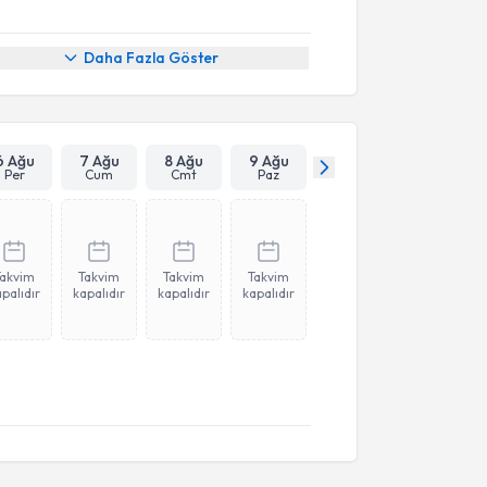
Daha Fazla Göster
6 Ağu
7 Ağu
8 Ağu
9 Ağu
Per
Cum
Cmt
Paz
Takvim
Takvim
Takvim
Takvim
palıdır
kapalıdır
kapalıdır
kapalıdır
akvimi Talebi
Neval Altunkalem
için randevu takvimi talebi