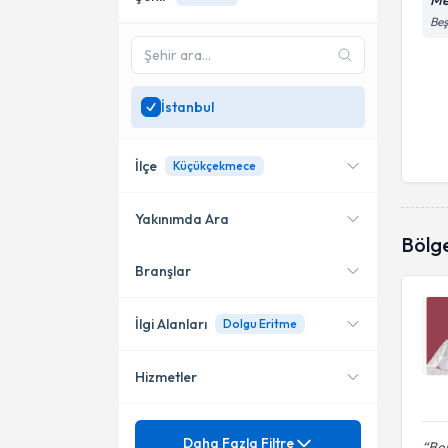
Me
Beş
İstanbul
İlçe
Küçükçekmece
Yakınımda Ara
Bölg
Branşlar
Konumuma yakın uzmanları
Kadıköy
göster
Ataşehir
İlgi Alanları
Dolgu Eritme
Bakırköy
Hizmetler
Dermatoloji
Beşiktaş
Mezuniyet
Ağız Yaraları
Daha Fazla Filtre
Kağıthane
Ben