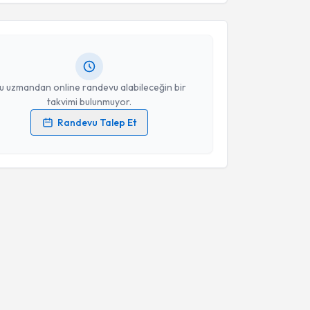
esini kabul ediyorum.
ilsu Gençyılmaz Salih
için randevu takvimi talebi
Size bu uzmandan randevu almanız için bir takvim
ında e-posta ile bilgilendireceğiz.
Takvim Talebini Gönder
resiniz
u uzmandan online randevu alabileceğin bir
takvimi bulunmuyor.
Randevu Talep Et
 verilerimin işlenmesine ilişkin
Aydınlatma Metni
'ni
 ve kişisel verilerimin belirtilen kapsamda
esini kabul ediyorum.
Takvim Talebini Gönder