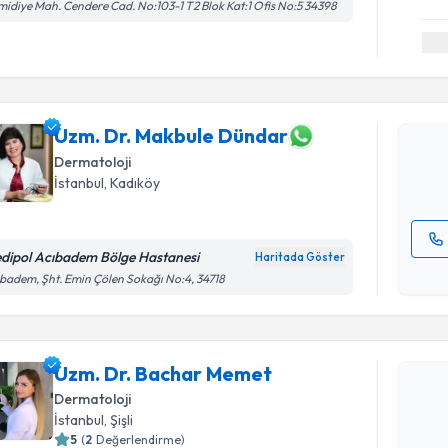
idiye Mah. Cendere Cad. No:103-1 T2 Blok Kat:1 Ofis No:5 34398
Randevu T
Uzm. Dr. 
oluşturun. 
hazırlandığ
Uzm. Dr. Makbule Dündar
Dermatoloji
E-posta Ad
İstanbul
, Kadıköy
dipol Acıbadem Bölge Hastanesi
Haritada Göster
Kişisel
badem, Şht. Emin Çölen Sokağı No:4, 34718
okudum
Randevu T
işlenm
Uzm. Dr. 
Uzm. Dr. Bachar Memet
Size bu uzm
Dermatoloji
hazırlandığ
İstanbul
, Şişli
5
(
2
Değerlendirme)
E-posta Ad