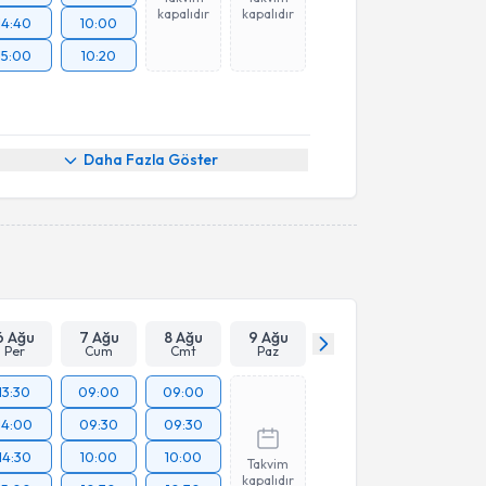
kapalıdır
kapalıdır
14:40
10:00
15:00
10:20
Daha Fazla Göster
6 Ağu
7 Ağu
8 Ağu
9 Ağu
Per
Cum
Cmt
Paz
13:30
09:00
09:00
14:00
09:30
09:30
14:30
10:00
10:00
Takvim
kapalıdır