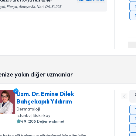
dical Park Florya Hastanesi
Haritada Göster
yol, Florya, Akasya Sk. No:4 D:1, 34295
enize yakın diğer uzmanlar
Uzm. Dr. Emine Dilek
Bahçekapılı Yıldırım
Dermatoloji
İstanbul
, Bakırköy
4.9
(
205
Değerlendirme)
 botox cilt bakımı ve cilt tedavisi için gitmiştim