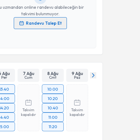
u uzmandan online randevu alabileceğin bir
takvimi bulunmuyor.
Randevu Talep Et
 verilerimin işlenmesine ilişkin
Aydınlatma Metni
'ni
 ve kişisel verilerimin belirtilen kapsamda
esini kabul ediyorum.
Takvim Talebini Gönder
6 Ağu
7 Ağu
8 Ağu
9 Ağu
Per
Cum
Cmt
Paz
13:40
10:00
14:00
10:20
14:20
10:40
Takvim
Takvim
kapalıdır
kapalıdır
14:40
11:00
15:00
11:20