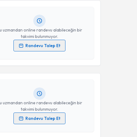
Size bu uzmandan randevu almanız için bir takvim
ında e-posta ile bilgilendireceğiz.
resiniz
u uzmandan online randevu alabileceğin bir
takvimi bulunmuyor.
Randevu Talep Et
akvimi Talebi
 verilerimin işlenmesine ilişkin
Aydınlatma Metni
'ni
 ve kişisel verilerimin belirtilen kapsamda
esini kabul ediyorum.
Fulya Gönen
için randevu takvimi talebi oluşturun.
andan randevu almanız için bir takvim
ında e-posta ile bilgilendireceğiz.
Takvim Talebini Gönder
resiniz
u uzmandan online randevu alabileceğin bir
takvimi bulunmuyor.
Randevu Talep Et
akvimi Talebi
 verilerimin işlenmesine ilişkin
Aydınlatma Metni
'ni
 ve kişisel verilerimin belirtilen kapsamda