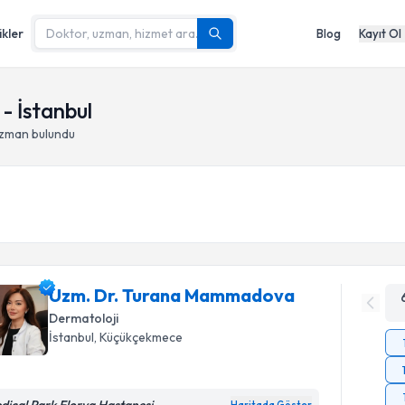
ikler
Blog
Kayıt Ol
- İstanbul
uzman bulundu
Uzm. Dr. Turana Mammadova
Dermatoloji
İstanbul
, Küçükçekmece