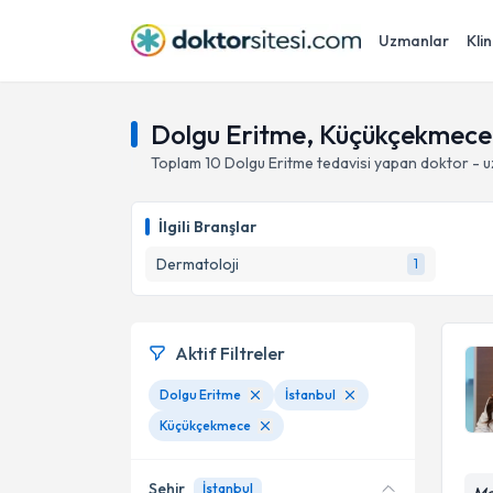
Uzmanlar
Klin
Dolgu Eritme, Küçükçekmece 
Toplam
10
Dolgu Eritme
tedavisi yapan doktor - 
İlgili Branşlar
Dermatoloji
1
Aktif Filtreler
Dolgu Eritme
İstanbul
Küçükçekmece
Şehir
İstanbul