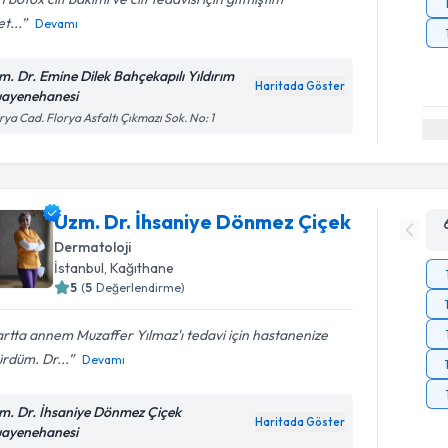
t...
Devamı
m. Dr. Emine Dilek Bahçekapılı Yıldırım
Haritada Göster
ayenehanesi
rya Cad. Florya Asfaltı Çıkmazı Sok. No: 1
Uzm. Dr. İhsaniye Dönmez Çiçek
Dermatoloji
İstanbul
, Kağıthane
5
(
5
Değerlendirme)
tta annem Muzaffer Yılmaz'ı tedavi için hastanenize
rdüm. Dr...
Devamı
m. Dr. İhsaniye Dönmez Çiçek
Haritada Göster
ayenehanesi