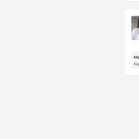
Me
Küç