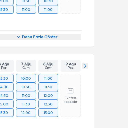
15:00
10:30
10:30
15:30
11:00
11:00
Daha Fazla Göster
6 Ağu
7 Ağu
8 Ağu
9 Ağu
Per
Cum
Cmt
Paz
13:30
10:00
11:00
14:00
10:30
11:30
14:30
11:00
12:00
Takvim
kapalıdır
15:00
11:30
12:30
15:30
12:00
13:00