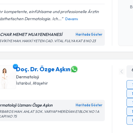
B
hr kompetente, einfühlsame und professionelle Ärztin
ästhetischen Dermatologie. Ich...
Devamı
Kişisel
okudum
ACHAR MEMET MUAYENEHANESİ
Haritada Göster
işlenm
SVİKİYE MAH. HAKKİ YETEN CAD. VİTAL FULYA KAT 8 NO 23
Doç. Dr. Özge Aşkın
Dermatoloji
İstanbul
, Ataşehir
rmatoloji Uzmanı Özge Aşkın
Haritada Göster
RBAROS MAH. AHLAT SOK. VARYAP MERİDİAN E1 BLOK NO 1 A
KAPI NO 75