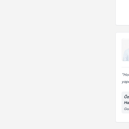
Ho
yapa
Öz
Ha
Gaz