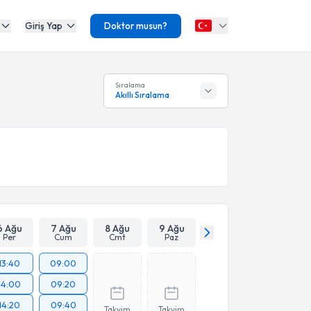
Giriş Yap
Doktor musun?
Sıralama
Akıllı Sıralama
6 Ağu
7 Ağu
8 Ağu
9 Ağu
Per
Cum
Cmt
Paz
13:40
09:00
14:00
09:20
14:20
09:40
Takvim
Takvim