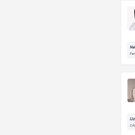
Ne
Fen
Uz
CA