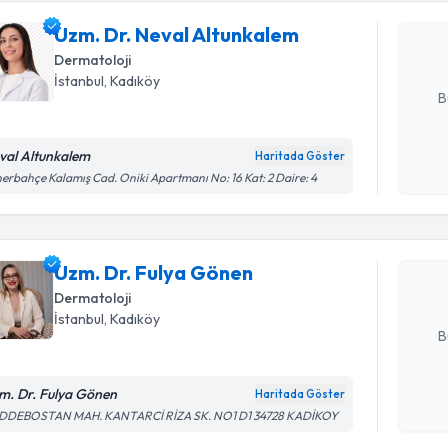
oluşturun. 
Uzm. Dr. Neval Altunkalem
hazırlandığ
Dermatoloji
E-posta Ad
İstanbul
, Kadıköy
B
val Altunkalem
Haritada Göster
Randevu T
Kişisel
erbahçe Kalamış Cad. Oniki Apartmanı No: 16 Kat: 2 Daire: 4
okudum
işlenm
Uzm. Dr. 
Size bu uzm
Uzm. Dr. Fulya Gönen
hazırlandığ
Dermatoloji
E-posta Ad
İstanbul
, Kadıköy
B
m. Dr. Fulya Gönen
Haritada Göster
Randevu T
Kişisel
DDEBOSTAN MAH. KANTARCİ RİZA SK. NO1 D1 34728 KADİKOY
okudum