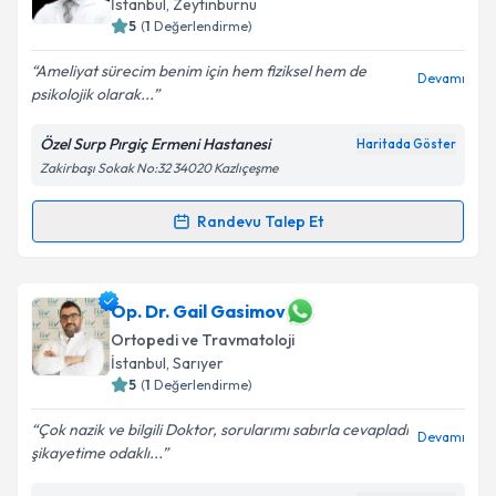
İstanbul
, Zeytinburnu
5
(
1
Değerlendirme)
Ameliyat sürecim benim için hem fiziksel hem de
Devamı
psikolojik olarak...
Özel Surp Pırgiç Ermeni Hastanesi
Haritada Göster
Zakirbaşı Sokak No:32 34020 Kazlıçeşme
Randevu Talep Et
Randevu Takvimi Talebi
Op. Dr. Yücel Ağırdil
için randevu takvimi talebi
Op. Dr. Gail Gasimov
oluşturun. Size bu uzmandan randevu almanız için bir
Ortopedi ve Travmatoloji
takvim hazırlandığında e-posta ile bilgilendireceğiz.
İstanbul
, Sarıyer
5
(
1
Değerlendirme)
E-posta Adresiniz
Çok nazik ve bilgili Doktor, sorularımı sabırla cevapladı
Devamı
şikayetime odaklı...