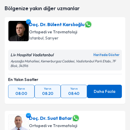
Op. Dr. Salih Şentürk
için randevu takvimi talebi
Bölgenize yakın diğer uzmanlar
oluşturun. Size bu uzmandan randevu almanız için bir
takvim hazırlandığında e-posta ile bilgilendireceğiz.
Doç. Dr. Bülent Karslıoğlu
E-posta Adresiniz
Ortopedi ve Travmatoloji
İstanbul
, Sarıyer
Liv Hospital Vadistanbul
Kişisel verilerimin işlenmesine ilişkin
Aydınlatma
Haritada Göster
Metni
'ni okudum ve kişisel verilerimin belirtilen
Ayazağa Mahallesi, Kemerburgaz Caddesi, Vadistanbul Park Etabı, 7F
Blok, 34396
kapsamda işlenmesini kabul ediyorum.
En Yakın Saatler
Takvim Talebini Gönder
Yarın
Yarın
Yarın
Daha Fazla
08:00
08:20
08:40
Doç. Dr. Suat Batar
Ortopedi ve Travmatoloji