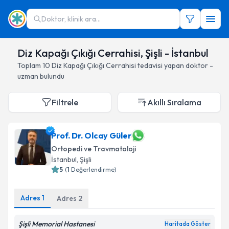
Doktor, klinik ara...
Diz Kapağı Çıkığı Cerrahisi, Şişli - İstanbul
Toplam
10
Diz Kapağı Çıkığı Cerrahisi
tedavisi yapan doktor -
uzman bulundu
Filtrele
Akıllı Sıralama
Prof. Dr. Olcay Güler
Ortopedi ve Travmatoloji
İstanbul
, Şişli
5
(
1
Değerlendirme)
Adres
1
Adres
2
Şişli Memorial Hastanesi
Haritada Göster