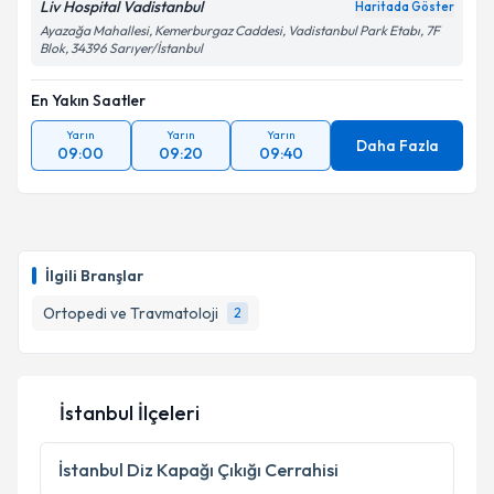
Liv Hospital Vadistanbul
Kişisel verilerimin işlenmesine ilişkin
Aydınlatma
Haritada Göster
Metni
'ni okudum ve kişisel verilerimin belirtilen
Ayazağa Mahallesi, Kemerburgaz Caddesi, Vadistanbul Park Etabı, 7F
Blok, 34396 Sarıyer/İstanbul
kapsamda işlenmesini kabul ediyorum.
En Yakın Saatler
Takvim Talebini Gönder
Yarın
Yarın
Yarın
Daha Fazla
09:00
09:20
09:40
İlgili Branşlar
Ortopedi ve Travmatoloji
2
İstanbul İlçeleri
İstanbul
Diz Kapağı Çıkığı Cerrahisi