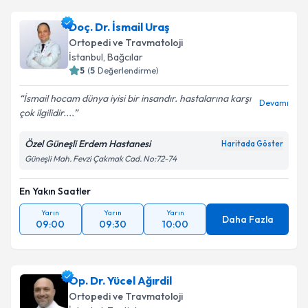
Op. Dr. Ahmet Keskin
için randevu takvimi talebi
Doç. Dr. İsmail Uraş
oluşturun. Size bu uzmandan randevu almanız için bir
Ortopedi ve Travmatoloji
takvim hazırlandığında e-posta ile bilgilendireceğiz.
İstanbul
, Bağcılar
5
(
5
Değerlendirme)
E-posta Adresiniz
İsmail hocam dünya iyisi bir insandır. hastalarına karşı
Devamı
çok ilgilidir....
Özel Güneşli Erdem Hastanesi
Haritada Göster
Kişisel verilerimin işlenmesine ilişkin
Aydınlatma
Güneşli Mah. Fevzi Çakmak Cad. No:72-74
Metni
'ni okudum ve kişisel verilerimin belirtilen
kapsamda işlenmesini kabul ediyorum.
En Yakın Saatler
Yarın
Yarın
Yarın
Takvim Talebini Gönder
Daha Fazla
09:00
09:30
10:00
Op. Dr. Yücel Ağırdil
Ortopedi ve Travmatoloji