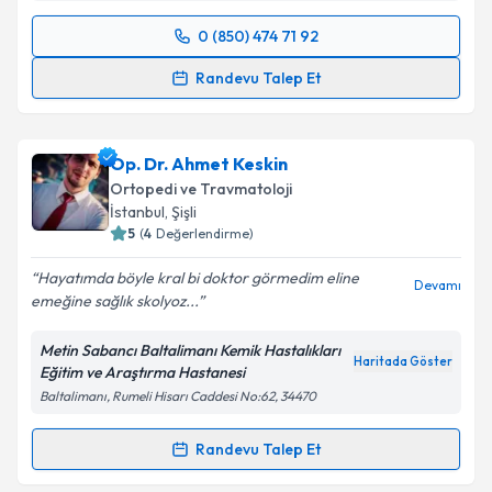
0 (850) 474 71 92
Randevu Takvimi Talebi
Randevu Talep Et
Doç. Dr. Serkan Sürücü
için randevu takvimi talebi
oluşturun. Size bu uzmandan randevu almanız için bir
Op. Dr. Ahmet Keskin
takvim hazırlandığında e-posta ile bilgilendireceğiz.
Ortopedi ve Travmatoloji
E-posta Adresiniz
İstanbul
, Şişli
5
(
4
Değerlendirme)
Hayatımda böyle kral bi doktor görmedim eline
Devamı
emeğine sağlık skolyoz...
Kişisel verilerimin işlenmesine ilişkin
Aydınlatma
Metni
'ni okudum ve kişisel verilerimin belirtilen
Metin Sabancı Baltalimanı Kemik Hastalıkları
kapsamda işlenmesini kabul ediyorum.
Haritada Göster
Eğitim ve Araştırma Hastanesi
Baltalimanı, Rumeli Hisarı Caddesi No:62, 34470
Takvim Talebini Gönder
Randevu Talep Et
Randevu Takvimi Talebi