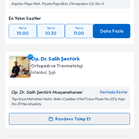
Kaptan Paşa Mah. Piyale Paşa Bulv, Okmeydanı Cd. No: 4
En Yakın Saatler
Yarın
Yarın
Yarın
Daha Fazla
10:00
10:30
11:00
Op. Dr. Salih Şentürk
Ortopedi ve Travmatoloji
İstanbul
, Şişli
Op. Dr. Salih Şentürk Muayenehanesi
Haritada Göster
Teşvikiye Mahallesi Hakkı Yeten Caddesi Vital Fulya Plaza No:23 İç Kapı
No:31 Mecidiyeköy
Randevu Talep Et
Randevu Takvimi Talebi