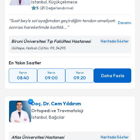
İstanbul
, Küçükçekmece
5
(
21
Değerlendirme)
Suat bey’e sol ayağımdan geçirdiğim tendon ameliyatı
Devamı
sonrası hareketimde kısıtlılık...
Biruni Üniversitesi Tıp Fakültesi Hastanesi
Haritada Göster
Gültepe, Halkalı Cd No: 99, 34295
En Yakın Saatler
Yarın
Yarın
Yarın
Daha Fazla
08:40
09:00
09:20
Doç. Dr. Cem Yıldırım
Ortopedi ve Travmatoloji
İstanbul
, Bağcılar
Atlas Üniversitesi Hastanesi
Haritada Göster