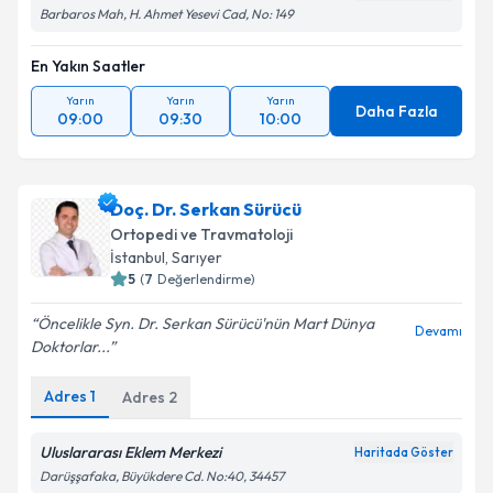
Barbaros Mah, H. Ahmet Yesevi Cad, No: 149
En Yakın Saatler
Yarın
Yarın
Yarın
Daha Fazla
09:00
09:30
10:00
Doç. Dr. Serkan Sürücü
Ortopedi ve Travmatoloji
İstanbul
, Sarıyer
5
(
7
Değerlendirme)
Öncelikle Syn. Dr. Serkan Sürücü'nün Mart Dünya
Devamı
Doktorlar...
Adres
1
Adres
2
Uluslararası Eklem Merkezi
Haritada Göster
Darüşşafaka, Büyükdere Cd. No:40, 34457