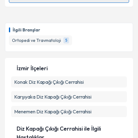
Randevu Takvimi Talebi
Takvim Talebini Gönder
Prof. Dr. Hasan Tatari
için randevu takvimi talebi
oluşturun. Size bu uzmandan randevu almanız için bir
İlgili Branşlar
takvim hazırlandığında e-posta ile bilgilendireceğiz.
Ortopedi ve Travmatoloji
5
E-posta Adresiniz
İzmir İlçeleri
Kişisel verilerimin işlenmesine ilişkin
Aydınlatma
Konak
Diz Kapağı Çıkığı Cerrahisi
Metni
'ni okudum ve kişisel verilerimin belirtilen
kapsamda işlenmesini kabul ediyorum.
Karşıyaka
Diz Kapağı Çıkığı Cerrahisi
Takvim Talebini Gönder
Menemen
Diz Kapağı Çıkığı Cerrahisi
Diz Kapağı Çıkığı Cerrahisi ile İlgili
Hastalıklar