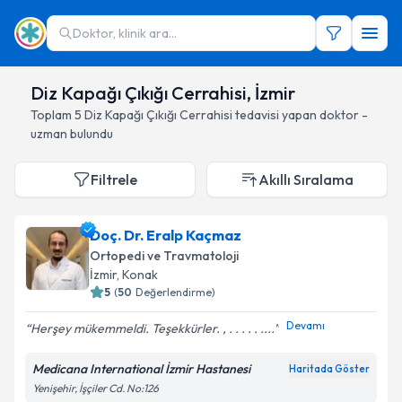
Doktor, klinik ara...
Diz Kapağı Çıkığı Cerrahisi, İzmir
Toplam
5
Diz Kapağı Çıkığı Cerrahisi
tedavisi yapan doktor -
uzman bulundu
Filtrele
Akıllı Sıralama
Doç. Dr. Eralp Kaçmaz
Ortopedi ve Travmatoloji
İzmir
, Konak
5
(
50
Değerlendirme)
Devamı
Herşey mükemmeldi. Teşekkürler. , . . . . . ....
Medicana International İzmir Hastanesi
Haritada Göster
Yenişehir, İşçiler Cd. No:126