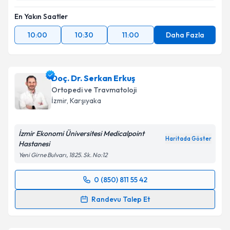
En Yakın Saatler
10:00
10:30
11:00
Daha Fazla
Doç. Dr. Serkan Erkuş
Ortopedi ve Travmatoloji
İzmir
, Karşıyaka
İzmir Ekonomi Üniversitesi Medicalpoint
Haritada Göster
Hastanesi
Yeni Girne Bulvarı, 1825. Sk. No:12
0 (850) 811 55 42
Randevu Takvimi Talebi
Randevu Talep Et
Doç. Dr. Serkan Erkuş
için randevu takvimi talebi
oluşturun. Size bu uzmandan randevu almanız için bir