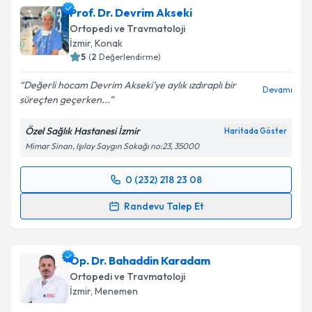
Prof. Dr. Devrim Akseki
takvim hazırlandığında e-posta ile bilgilendireceğiz.
Ortopedi ve Travmatoloji
E-posta Adresiniz
İzmir
, Konak
5
(
2
Değerlendirme)
Değerli hocam Devrim Akseki’ye aylık ızdıraplı bir
Devamı
süreçten geçerken...
Kişisel verilerimin işlenmesine ilişkin
Aydınlatma
Metni
'ni okudum ve kişisel verilerimin belirtilen
Özel Sağlık Hastanesi İzmir
Haritada Göster
kapsamda işlenmesini kabul ediyorum.
Mimar Sinan, Işılay Saygın Sokağı no:23, 35000
Takvim Talebini Gönder
0 (232) 218 23 08
Randevu Takvimi Talebi
Randevu Talep Et
Prof. Dr. Devrim Akseki
için randevu takvimi talebi
oluşturun. Size bu uzmandan randevu almanız için bir
Op. Dr. Bahaddin Karadam
takvim hazırlandığında e-posta ile bilgilendireceğiz.
Ortopedi ve Travmatoloji
E-posta Adresiniz
İzmir
, Menemen