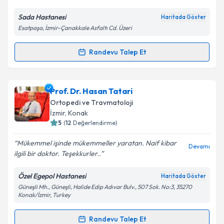
Sada Hastanesi
Haritada Göster
Esatpaşa, İzmir-Çanakkale Asfaltı Cd. Üzeri
Kişisel verilerimin işlenmesine ilişkin
Aydınlatma
Metni
'ni okudum ve kişisel verilerimin belirtilen
Randevu Talep Et
kapsamda işlenmesini kabul ediyorum.
Randevu Takvimi Talebi
Takvim Talebini Gönder
Op. Dr. Bahaddin Karadam
için randevu takvimi
Prof. Dr. Hasan Tatari
talebi oluşturun. Size bu uzmandan randevu almanız
Ortopedi ve Travmatoloji
için bir takvim hazırlandığında e-posta ile
İzmir
, Konak
bilgilendireceğiz.
5
(
12
Değerlendirme)
E-posta Adresiniz
Mükemmel işinde mükemmeller yaratan. Naif kibar
Devamı
ilgili bir doktor. Teşekkurler..
Özel Egepol Hastanesi
Haritada Göster
Güneşli Mh., Güneşli, Halide Edip Adıvar Bulv., 507 Sok. No:3, 35270
Kişisel verilerimin işlenmesine ilişkin
Aydınlatma
Konak/İzmir, Turkey
Metni
'ni okudum ve kişisel verilerimin belirtilen
kapsamda işlenmesini kabul ediyorum.
Randevu Talep Et