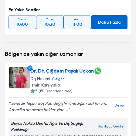
En Yakın Saatler
Yarın
Yarın
Yarın
Daha Fazla
10:00
10:30
11:00
Bölgenize yakın diğer uzmanlar
Dr. Dt. Çiğdem Paşalı Uçkan
Diş Hekimi
+
1
diğer
İzmir
, Karşıyaka
5
(
151
Değerlendirme)
senedir hiçbir koşulda değiştirirmediğim doktorum.
Devamı
Amerika’da olsam bekler yine...
Beyaz Nokta Dental Ağız Ve Diş Sağlığı
Haritada Göster
Polikliniği
Cevher Dudayev Bulvarı 6518/6 Sk. No:2 Beyaz Nokta Sitesi Mavişehir