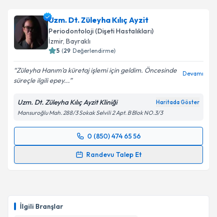
Uzm. Dt. Züleyha Kılıç Ayzit
Periodontoloji (Dişeti Hastalıkları)
İzmir
, Bayraklı
5
(
29
Değerlendirme)
Züleyha Hanım’a küretaj işlemi için geldim. Öncesinde
Devamı
süreçle ilgili epey...
Uzm. Dt. Züleyha Kılıç Ayzit Kliniği
Haritada Göster
Mansuroğlu Mah. 288/3 Sokak Selvili 2 Apt. B Blok NO.3/3
0 (850) 474 65 56
Randevu Takvimi Talebi
Randevu Talep Et
Uzm. Dt. Züleyha Kılıç Ayzit
için randevu takvimi
talebi oluşturun. Size bu uzmandan randevu almanız
için bir takvim hazırlandığında e-posta ile
bilgilendireceğiz.
İlgili Branşlar