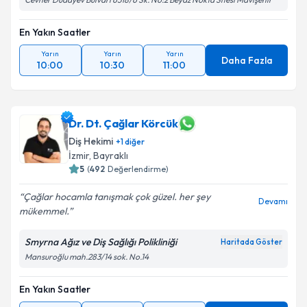
En Yakın Saatler
Yarın
Yarın
Yarın
Daha Fazla
10:00
10:30
11:00
Dr. Dt. Çağlar Körcük
Diş Hekimi
+
1
diğer
İzmir
, Bayraklı
5
(
492
Değerlendirme)
Çağlar hocamla tanışmak çok güzel. her şey
Devamı
mükemmel.
Smyrna Ağız ve Diş Sağlığı Polikliniği
Haritada Göster
Mansuroğlu mah.283/14 sok. No.14
En Yakın Saatler