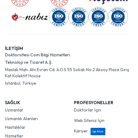
İLETİŞİM
Doktorsitesi Com Bilgi Hizmetleri
Teknoloji ve Ticaret A.Ş.
Maslak Mah. Ahi Evran Cd. A.O.S 55 Sokak No:2 Aksoy Plaza Giriş
Kat Kolektif House
İstanbul, Türkiye
SAĞLIK
PROFESYONELLER
Uzmanlar
Doktorlar İçin
Uzmanlık Alanları
Web Siteniz İçin
Hastalıklar
Kariyer
İşe Alım
Hizmetler