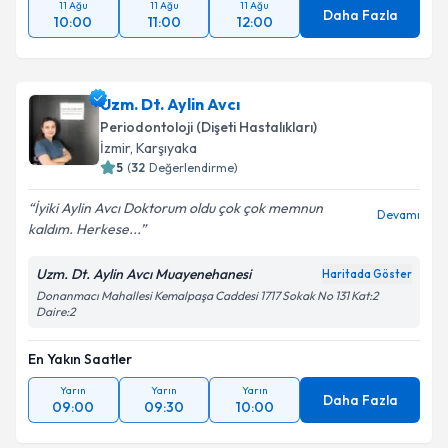
11 Ağu
11 Ağu
11 Ağu
Daha Fazla
10:00
11:00
12:00
Uzm. Dt. Aylin Avcı
Periodontoloji (Dişeti Hastalıkları)
İzmir
, Karşıyaka
5
(
32
Değerlendirme)
İyiki Aylin Avcı Doktorum oldu çok çok memnun
Devamı
kaldım. Herkese...
Uzm. Dt. Aylin Avcı Muayenehanesi
Haritada Göster
Donanmacı Mahallesi Kemalpaşa Caddesi 1717 Sokak No 131 Kat:2
Daire:2
En Yakın Saatler
Yarın
Yarın
Yarın
Daha Fazla
09:00
09:30
10:00