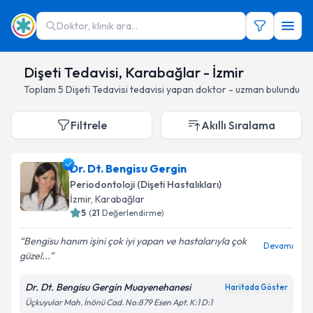
Doktor, klinik ara...
Dişeti Tedavisi, Karabağlar - İzmir
Toplam
5
Dişeti Tedavisi
tedavisi yapan doktor - uzman bulundu
Filtrele
Akıllı Sıralama
Dr. Dt. Bengisu Gergin
Periodontoloji (Dişeti Hastalıkları)
İzmir
, Karabağlar
5
(
21
Değerlendirme)
Bengisu hanım işini çok iyi yapan ve hastalarıyla çok
Devamı
güzel...
Dr. Dt. Bengisu Gergin Muayenehanesi
Haritada Göster
Üçkuyular Mah. İnönü Cad. No:879 Esen Apt. K:1 D:1