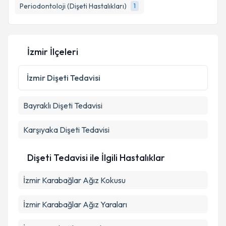
E-posta Adresiniz
Periodontoloji (Dişeti Hastalıkları)
1
İzmir İlçeleri
Kişisel verilerimin işlenmesine ilişkin
Aydınlatma
Metni
'ni okudum ve kişisel verilerimin belirtilen
kapsamda işlenmesini kabul ediyorum.
İzmir
Dişeti Tedavisi
Bayraklı
Dişeti Tedavisi
Takvim Talebini Gönder
Karşıyaka
Dişeti Tedavisi
Dişeti Tedavisi ile İlgili Hastalıklar
İzmir Karabağlar Ağız Kokusu
İzmir Karabağlar Ağız Yaraları