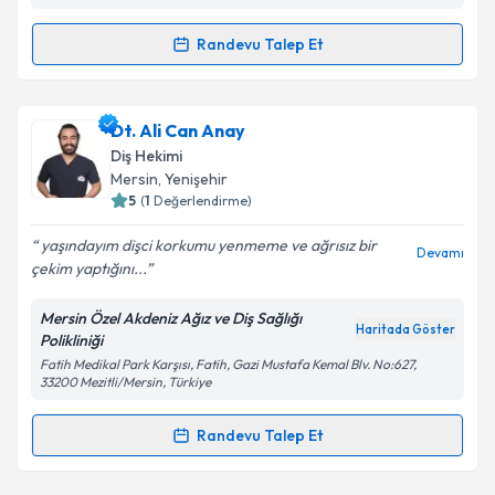
kapsamda işlenmesini kabul ediyorum.
Randevu Talep Et
Randevu Takvimi Talebi
Takvim Talebini Gönder
Dt. Gazi Başkan
için randevu takvimi talebi oluşturun.
Dt. Ali Can Anay
Size bu uzmandan randevu almanız için bir takvim
Diş Hekimi
hazırlandığında e-posta ile bilgilendireceğiz.
Mersin
, Yenişehir
5
(
1
Değerlendirme)
E-posta Adresiniz
yaşındayım dişci korkumu yenmeme ve ağrısız bir
Devamı
çekim yaptığını...
Mersin Özel Akdeniz Ağız ve Diş Sağlığı
Kişisel verilerimin işlenmesine ilişkin
Aydınlatma
Haritada Göster
Polikliniği
Metni
'ni okudum ve kişisel verilerimin belirtilen
Fatih Medikal Park Karşısı, Fatih, Gazi Mustafa Kemal Blv. No:627,
kapsamda işlenmesini kabul ediyorum.
33200 Mezitli/Mersin, Türkiye
Randevu Talep Et
Takvim Talebini Gönder
Randevu Takvimi Talebi