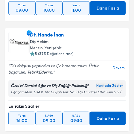
Yarın
Yarın
Yarın
Daha Fazla
09:00
10:00
11:00
Dt. Hande İnan
Diş Hekimi
Mersin
, Yenişehir
5
(
373
Değerlendirme)
Diş dolgusu yaptırdım ve Çok memnunum. Üstün
Devamı
başarısını TebrikEderim.
Özel M Dental Ağız ve Diş Sağlığı Polikliniği
Haritada Göster
Eğriçam Mah. G.M.K. Blv. Gülşah Apt. No:537/D Sultaşa Oteli Yanı D.S.İ.
En Yakın Saatler
Yarın
8 Ağu
8 Ağu
Daha Fazla
16:00
09:00
09:30