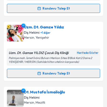
Takvim Talebini Gönder
Randevu Talep Et
Randevu Takvimi Talebi
Dt. Özlem Akkızoğlu
için randevu takvimi talebi
Uzm. Dt. Gamze Yıldız
oluşturun. Size bu uzmandan randevu almanız için bir
Diş Hekimi
+
1
diğer
takvim hazırlandığında e-posta ile bilgilendireceğiz.
Mersin
, Yenişehir
E-posta Adresiniz
Uzm. Dt. Gamze YILDIZ Çocuk Diş Kliniği
Haritada Göster
Palmiye mah. İsmet İnönü Bulvarı Merkon Sitesi B Blok Kat:2 Daire:2
YENİŞEHİR / MERSİN (Sahilde hilton otelinin karşısında)
Kişisel verilerimin işlenmesine ilişkin
Aydınlatma
Randevu Talep Et
Metni
'ni okudum ve kişisel verilerimin belirtilen
Randevu Takvimi Talebi
kapsamda işlenmesini kabul ediyorum.
Uzm. Dt. Gamze Yıldız
için randevu takvimi talebi
Dt. Mustafa İsmailoğlu
Takvim Talebini Gönder
oluşturun. Size bu uzmandan randevu almanız için bir
Diş Hekimi
takvim hazırlandığında e-posta ile bilgilendireceğiz.
Mersin
, Mezitli