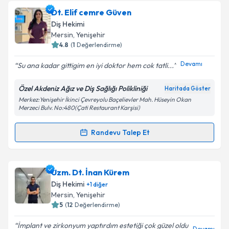
Dt. Ali Can Anay
için randevu takvimi talebi oluşturun.
Dt. Elif cemre Güven
Size bu uzmandan randevu almanız için bir takvim
Diş Hekimi
hazırlandığında e-posta ile bilgilendireceğiz.
Mersin
, Yenişehir
4.8
(
1
Değerlendirme)
E-posta Adresiniz
Devamı
Su ana kadar gittigim en iyi doktor hem cok tatli...
Özel Akdeniz Ağız ve Diş Sağlığı Polikliniği
Haritada Göster
Merkez:Yenişehir İkinci Çevreyolu Baçelievler Mah. Hüseyin Okan
Kişisel verilerimin işlenmesine ilişkin
Aydınlatma
Merzeci Bulv. No:480(Çati Restaurant Karşisi)
Metni
'ni okudum ve kişisel verilerimin belirtilen
kapsamda işlenmesini kabul ediyorum.
Randevu Talep Et
Randevu Takvimi Talebi
Takvim Talebini Gönder
Dt. Elif cemre Güven
için randevu takvimi talebi
Uzm. Dt. İnan Kürem
oluşturun. Size bu uzmandan randevu almanız için bir
Diş Hekimi
+
1
diğer
takvim hazırlandığında e-posta ile bilgilendireceğiz.
Mersin
, Yenişehir
5
(
12
Değerlendirme)
E-posta Adresiniz
İmplant ve zirkonyum yaptırdım estetiği çok güzel oldu
Devamı