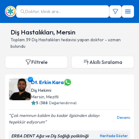
Doktor, klinik ara...
Diş Hastalıkları, Mersin
Toplam
39
Diş Hastalıkları
tedavisi yapan doktor - uzman
bulundu
Filtrele
Akıllı Sıralama
Dt. Erkin Kara
Diş Hekimi
Mersin
, Mezitli
5
(
388
Değerlendirme)
Çok memnun kaldım bu kadar ilgisinden dolayı
Devamı
teşekkür ediyorum
ERBA DENT Ağız ve Diş Sağlığı polikliniği
Haritada Göster