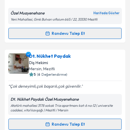
E-posta Adresiniz
Özel Muayenehane
Haritada Göster
Yeni Mahallesi, Gmk Bulvarı ofisium 665 / 22, 33330 Mezitli
Kişisel verilerimin işlenmesine ilişkin
Aydınlatma
Randevu Talep Et
Randevu Takvimi Talebi
Metni
'ni okudum ve kişisel verilerimin belirtilen
kapsamda işlenmesini kabul ediyorum.
Dt. Mustafa İsmailoğlu
için randevu takvimi talebi
Dt. Nükhet Paydak
oluşturun. Size bu uzmandan randevu almanız için bir
Takvim Talebini Gönder
Diş Hekimi
takvim hazırlandığında e-posta ile bilgilendireceğiz.
Mersin
, Mezitli
5
(
6
Değerlendirme)
E-posta Adresiniz
Çok deneyimli,çok başarılı,çok güvenilir.
Dt. Nükhet Paydak Özel Muayenehane
Atatürk mahallesi 3178 sokak Tria apartmanı kat: 6 no:12 ( universite
Kişisel verilerimin işlenmesine ilişkin
Aydınlatma
caddesi, vitol kavşağı ) Mezitli / Mersin
Metni
'ni okudum ve kişisel verilerimin belirtilen
kapsamda işlenmesini kabul ediyorum.
Randevu Talep Et
Randevu Takvimi Talebi