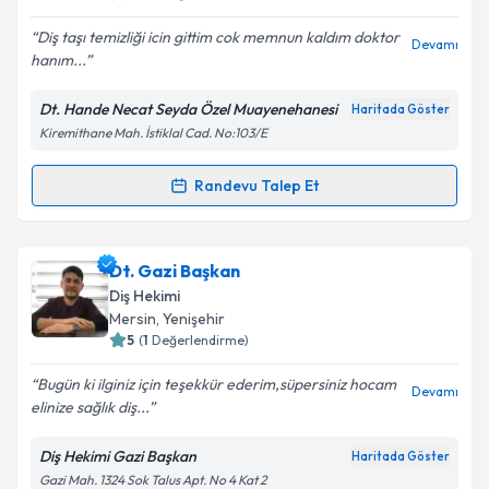
E-posta Adresiniz
Diş taşı temizliği icin gittim cok memnun kaldım doktor
Devamı
hanım...
Dt. Hande Necat Seyda Özel Muayenehanesi
Haritada Göster
Kişisel verilerimin işlenmesine ilişkin
Aydınlatma
Kiremithane Mah. İstiklal Cad. No:103/E
Metni
'ni okudum ve kişisel verilerimin belirtilen
kapsamda işlenmesini kabul ediyorum.
Randevu Talep Et
Randevu Takvimi Talebi
Takvim Talebini Gönder
Dt. Hande Necat Seyda
için randevu takvimi talebi
Dt. Gazi Başkan
oluşturun. Size bu uzmandan randevu almanız için bir
Diş Hekimi
takvim hazırlandığında e-posta ile bilgilendireceğiz.
Mersin
, Yenişehir
5
(
1
Değerlendirme)
E-posta Adresiniz
Bugün ki ilginiz için teşekkür ederim,süpersiniz hocam
Devamı
elinize sağlık diş...
Diş Hekimi Gazi Başkan
Haritada Göster
Kişisel verilerimin işlenmesine ilişkin
Aydınlatma
Gazi Mah. 1324 Sok Talus Apt. No 4 Kat 2
Metni
'ni okudum ve kişisel verilerimin belirtilen