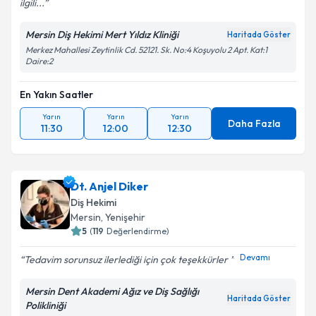
ilgili...
Mersin Diş Hekimi Mert Yıldız Kliniği
Haritada Göster
Merkez Mahallesi Zeytinlik Cd. 52121. Sk. No:4 Koşuyolu 2 Apt. Kat:1
Daire:2
En Yakın Saatler
Yarın
Yarın
Yarın
Daha Fazla
11:30
12:00
12:30
Dt. Anjel Diker
Diş Hekimi
Mersin
, Yenişehir
5
(
119
Değerlendirme)
Devamı
Tedavim sorunsuz ilerlediği için çok teşekkürler
Mersin Dent Akademi Ağız ve Diş Sağlığı
Haritada Göster
Polikliniği