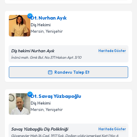
Takvim Talebini Gönder
Dt. Nükhet Paydak
için randevu takvimi talebi
Dt. Nurhan Ayık
oluşturun. Size bu uzmandan randevu almanız için bir
Diş Hekimi
takvim hazırlandığında e-posta ile bilgilendireceğiz.
Mersin
, Yenişehir
E-posta Adresiniz
Diş hekimi Nurhan Ayık
Haritada Göster
İnönü mah. Gmk Bul. No:371 Hakan Apt. 3/10
Kişisel verilerimin işlenmesine ilişkin
Aydınlatma
Randevu Talep Et
Randevu Takvimi Talebi
Metni
'ni okudum ve kişisel verilerimin belirtilen
kapsamda işlenmesini kabul ediyorum.
Dt. Nurhan Ayık
için randevu takvimi talebi oluşturun.
Dt. Savaş Yüzbaşıoğlu
Size bu uzmandan randevu almanız için bir takvim
Takvim Talebini Gönder
Diş Hekimi
hazırlandığında e-posta ile bilgilendireceğiz.
Mersin
, Yenişehir
E-posta Adresiniz
Savaş Yüzbaşığlu Diş Polikliniği
Haritada Göster
Güvenevler Mah.16.Cad. 1917 Sok. Doğan yıldız işmerkezi Kat:1 No: 6