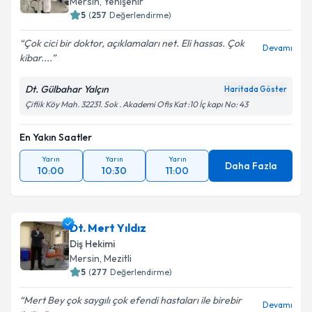
Mersin
, Yenişehir
5
(
257
Değerlendirme)
Çok cici bir doktor, açıklamaları net. Eli hassas. Çok
Devamı
kibar....
Dt. Gülbahar Yalçın
Haritada Göster
Çiflik Köy Mah. 32231. Sok . Akademi Ofis Kat :10 İç kapı No: 43
En Yakın Saatler
Yarın
Yarın
Yarın
Daha Fazla
10:00
10:30
11:00
Dt. Mert Yıldız
Diş Hekimi
Mersin
, Mezitli
5
(
277
Değerlendirme)
Mert Bey çok saygılı çok efendi hastaları ile birebir
Devamı