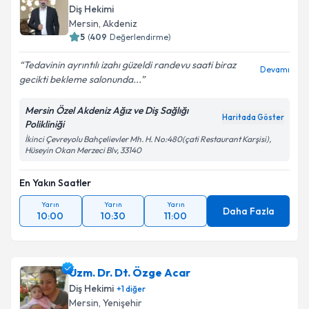
Diş Hekimi
Mersin
, Akdeniz
5
(
409
Değerlendirme)
Tedavinin ayrıntılı izahı güzeldi randevu saati biraz
Devamı
gecikti bekleme salonunda...
Mersin Özel Akdeniz Ağız ve Diş Sağlığı
Haritada Göster
Polikliniği
İkinci Çevreyolu Bahçelievler Mh. H. No:480(çati Restaurant Karşisi),
Hüseyin Okan Merzeci Blv, 33140
En Yakın Saatler
Yarın
Yarın
Yarın
Daha Fazla
10:00
10:30
11:00
Uzm. Dr. Dt. Özge Acar
Diş Hekimi
+
1
diğer
Mersin
, Yenişehir