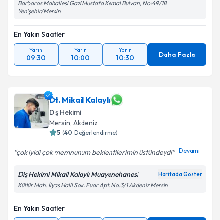
Barbaros Mahallesi Gazi Mustafa Kemal Bulvarı, No:49/1B
Yenişehir/Mersin
En Yakın Saatler
Yarın
Yarın
Yarın
Daha Fazla
09:30
10:00
10:30
Dt. Mikail Kalaylı
Diş Hekimi
Mersin
, Akdeniz
5
(
40
Değerlendirme)
Devamı
çok iyidi çok memnunum beklentilerimin üstündeydi
Diş Hekimi Mikail Kalaylı Muayenehanesi
Haritada Göster
Kültür Mah. İlyas Halil Sok. Fuar Apt. No:3/1 Akdeniz Mersin
En Yakın Saatler