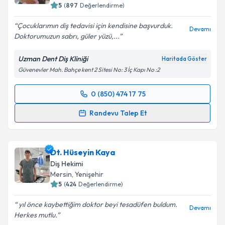
5
(
897
Değerlendirme)
Çocuklarımın diş tedavisi için kendisine başvurduk.
Devamı
Doktorumuzun sabrı, güler yüzü,...
Uzman Dent Diş Kliniği
Haritada Göster
Güvenevler Mah. Bahçe kent 2 Sitesi No: 3 İç Kapı No :2
0 (850) 474 17 75
Randevu Takvimi Talebi
Randevu Talep Et
Uzm. Dr. Dt. Özge Acar
için randevu takvimi talebi
oluşturun. Size bu uzmandan randevu almanız için bir
Dt. Hüseyin Kaya
takvim hazırlandığında e-posta ile bilgilendireceğiz.
Diş Hekimi
E-posta Adresiniz
Mersin
, Yenişehir
5
(
424
Değerlendirme)
yıl önce kaybettiğim doktor beyi tesadüfen buldum.
Devamı
Herkes mutlu.
Kişisel verilerimin işlenmesine ilişkin
Aydınlatma