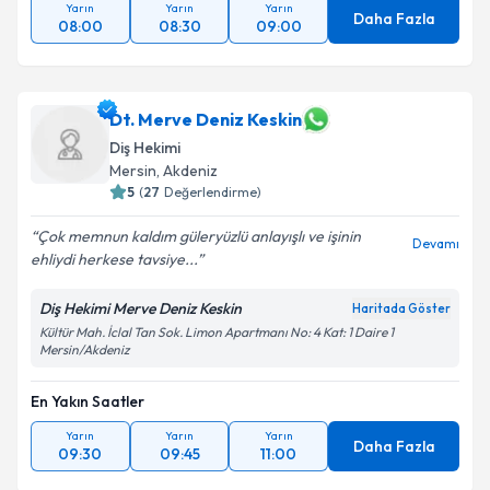
Yarın
Yarın
Yarın
Daha Fazla
08:00
08:30
09:00
Dt. Merve Deniz Keskin
Diş Hekimi
Mersin
, Akdeniz
5
(
27
Değerlendirme)
Çok memnun kaldım güleryüzlü anlayışlı ve işinin
Devamı
ehliydi herkese tavsiye...
Diş Hekimi Merve Deniz Keskin
Haritada Göster
Kültür Mah. İclal Tan Sok. Limon Apartmanı No: 4 Kat: 1 Daire 1
Mersin/Akdeniz
En Yakın Saatler
Yarın
Yarın
Yarın
Daha Fazla
09:30
09:45
11:00