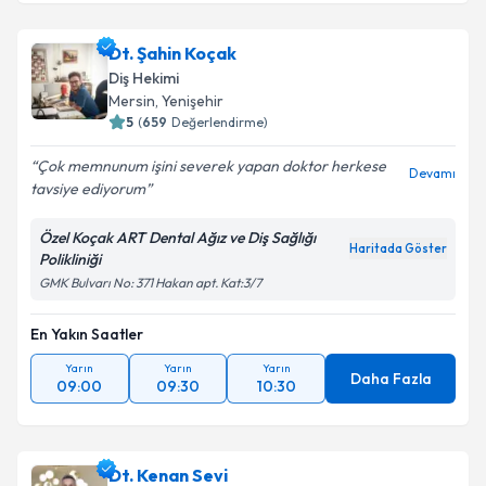
Dt. Şahin Koçak
Diş Hekimi
Mersin
, Yenişehir
5
(
659
Değerlendirme)
Çok memnunum işini severek yapan doktor herkese
Devamı
tavsiye ediyorum
Özel Koçak ART Dental Ağız ve Diş Sağlığı
Haritada Göster
Polikliniği
GMK Bulvarı No: 371 Hakan apt. Kat:3/7
En Yakın Saatler
Yarın
Yarın
Yarın
Daha Fazla
09:00
09:30
10:30
Dt. Kenan Sevi