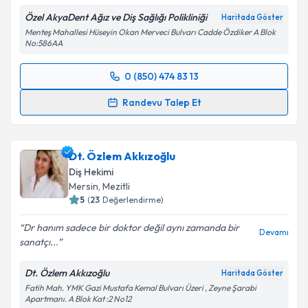
Metni
'ni okudum ve kişisel verilerimin belirtilen
Özel AkyaDent Ağız ve Diş Sağlığı Polikliniği
Haritada Göster
kapsamda işlenmesini kabul ediyorum.
Menteş Mahallesi Hüseyin Okan Merveci Bulvarı Cadde Özdiker A Blok
No:586AA
Takvim Talebini Gönder
0 (850) 474 83 13
Randevu Takvimi Talebi
Randevu Talep Et
Dt. Hüseyin Kaya
için randevu takvimi talebi
oluşturun. Size bu uzmandan randevu almanız için bir
Dt. Özlem Akkızoğlu
takvim hazırlandığında e-posta ile bilgilendireceğiz.
Diş Hekimi
E-posta Adresiniz
Mersin
, Mezitli
5
(
23
Değerlendirme)
Dr hanım sadece bir doktor değil aynı zamanda bir
Devamı
sanatçı...
Kişisel verilerimin işlenmesine ilişkin
Aydınlatma
Metni
'ni okudum ve kişisel verilerimin belirtilen
Dt. Özlem Akkızoğlu
Haritada Göster
kapsamda işlenmesini kabul ediyorum.
Fatih Mah. YMK Gazi Mustafa Kemal Bulvarı Üzeri , Zeyne Şarabi
Apartmanı. A Blok Kat :2 No12