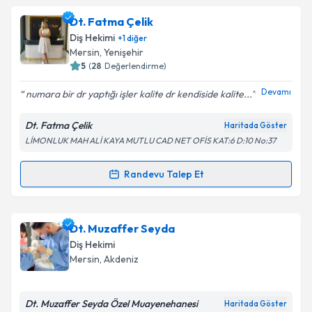
Dt. Bülent Öztürkoğlu
için randevu takvimi talebi
Dt. Fatma Çelik
Takvim Talebini Gönder
oluşturun. Size bu uzmandan randevu almanız için bir
Diş Hekimi
+
1
diğer
takvim hazırlandığında e-posta ile bilgilendireceğiz.
Mersin
, Yenişehir
5
(
28
Değerlendirme)
E-posta Adresiniz
Devamı
numara bir dr yaptığı işler kalite dr kendiside kalite...
Dt. Fatma Çelik
Haritada Göster
LİMONLUK MAH ALİ KAYA MUTLU CAD NET OFİS KAT:6 D:10 No:37
Kişisel verilerimin işlenmesine ilişkin
Aydınlatma
Metni
'ni okudum ve kişisel verilerimin belirtilen
kapsamda işlenmesini kabul ediyorum.
Randevu Talep Et
Randevu Takvimi Talebi
Takvim Talebini Gönder
Dt. Fatma Çelik
için randevu takvimi talebi oluşturun.
Dt. Muzaffer Seyda
Size bu uzmandan randevu almanız için bir takvim
Diş Hekimi
hazırlandığında e-posta ile bilgilendireceğiz.
Mersin
, Akdeniz
E-posta Adresiniz
Dt. Muzaffer Seyda Özel Muayenehanesi
Haritada Göster