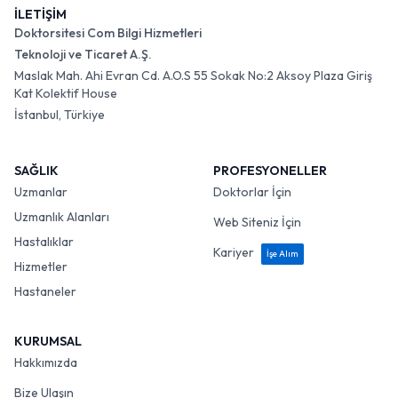
İLETİŞİM
Doktorsitesi Com Bilgi Hizmetleri
Teknoloji ve Ticaret A.Ş.
Maslak Mah. Ahi Evran Cd. A.O.S 55 Sokak No:2 Aksoy Plaza Giriş
Kat Kolektif House
İstanbul, Türkiye
SAĞLIK
PROFESYONELLER
Uzmanlar
Doktorlar İçin
Uzmanlık Alanları
Web Siteniz İçin
Hastalıklar
Kariyer
İşe Alım
Hizmetler
Hastaneler
KURUMSAL
Hakkımızda
Bize Ulaşın