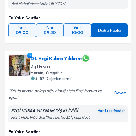
Yeni Mahalle İsmet inönü BLV 70 /A
En Yakın Saatler
Yarın
Yarın
Yarın
Daha Fazla
09:00
09:30
10:00
Dt. Ezgi Kübra Yıldırım
Diş Hekimi
Mersin
, Yenişehir
5
(
57
Değerlendirme)
Diş taşından dolayı ağrı olduğu için Ezgi Hanım ve
Devamı
eşi...
EZGİ KÜBRA YILDIRIM DİŞ KLİNİĞİ
Haritada Göster
İnönü Mah. 1406. Sok İlker Apt. No:25 İç Kapı No : 1
En Yakın Saatler