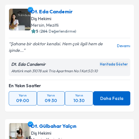
Dt. Eda Candemir
Diş Hekimi
Mersin
, Mezitli
5
(
264
Değerlendirme)
Şahane bir doktor kendisi. Hem çok ilgili hem de
Devamı
işinde...
Dt. Eda Candemir
Haritada Göster
Atatürk mah 31078 sok Tria Apartman No:1 Kat:5 D:10
En Yakın Saatler
Yarın
Yarın
Yarın
Daha Fazla
09:00
09:30
10:30
Dt. Gülbahar Yalçın
Diş Hekimi