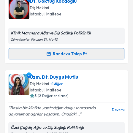
Uzm. Dt. Bergin Gökdeniz
için randevu takvimi
Dt. Göktuğ Kocaoğlu
talebi oluşturun. Size bu uzmandan randevu almanız
Diş Hekimi
için bir takvim hazırlandığında e-posta ile
İstanbul
, Maltepe
bilgilendireceğiz.
E-posta Adresiniz
Klinik Marmara Ağız ve Diş Sağlığı Polikliniği
Zümrütevler, Firuzan Sk. No:10
Randevu Talep Et
Randevu Takvimi Talebi
Kişisel verilerimin işlenmesine ilişkin
Aydınlatma
Metni
'ni okudum ve kişisel verilerimin belirtilen
kapsamda işlenmesini kabul ediyorum.
Dt. Göktuğ Kocaoğlu
için randevu takvimi talebi
Uzm. Dt. Duygu Mutlu
oluşturun. Size bu uzmandan randevu almanız için bir
Diş Hekimi
+
1
diğer
takvim hazırlandığında e-posta ile bilgilendireceğiz.
Takvim Talebini Gönder
İstanbul
, Maltepe
5
(
2
Değerlendirme)
E-posta Adresiniz
Başka bir klinikte yaptırdığım dolgu sonrasında
Devamı
dayanılmaz ağrılar yaşadım. Oradaki...
Özel Çağdiş Ağız ve Diş Sağlığı Polikliniği
Kişisel verilerimin işlenmesine ilişkin
Aydınlatma