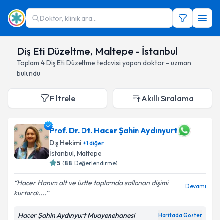
Doktor, klinik ara...
Diş Eti Düzeltme, Maltepe - İstanbul
Toplam
4
Diş Eti Düzeltme
tedavisi yapan doktor - uzman
bulundu
Filtrele
Akıllı Sıralama
Prof. Dr. Dt. Hacer Şahin Aydınyurt
Diş Hekimi
+
1
diğer
İstanbul
, Maltepe
5
(
88
Değerlendirme)
Hacer Hanım alt ve üstte toplamda sallanan dişimi
Devamı
kurtardı....
Hacer Şahin Aydınyurt Muayenehanesi
Haritada Göster