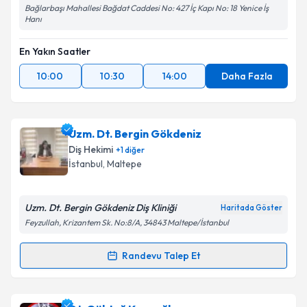
Bağlarbaşı Mahallesi Bağdat Caddesi No: 427 İç Kapı No: 18 Yenice İş
Hanı
En Yakın Saatler
10:00
10:30
14:00
Daha Fazla
Uzm. Dt. Bergin Gökdeniz
Diş Hekimi
+
1
diğer
İstanbul
, Maltepe
Uzm. Dt. Bergin Gökdeniz Diş Kliniği
Haritada Göster
Feyzullah, Krizantem Sk. No:8/A, 34843 Maltepe/İstanbul
Randevu Talep Et
Randevu Takvimi Talebi