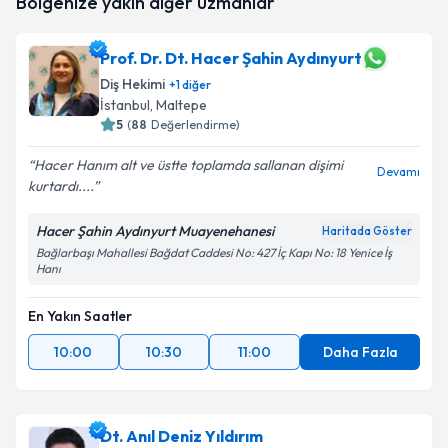
Bölgenize yakın diğer uzmanlar
oluşturun. Size bu uzmandan randevu almanız için bir
takvim hazırlandığında e-posta ile bilgilendireceğiz.
Prof. Dr. Dt. Hacer Şahin Aydınyurt
E-posta Adresiniz
Diş Hekimi
+
1
diğer
İstanbul
, Maltepe
5
(
88
Değerlendirme)
Kişisel verilerimin işlenmesine ilişkin
Aydınlatma
Hacer Hanım alt ve üstte toplamda sallanan dişimi
Devamı
Metni
'ni okudum ve kişisel verilerimin belirtilen
kurtardı....
kapsamda işlenmesini kabul ediyorum.
Hacer Şahin Aydınyurt Muayenehanesi
Haritada Göster
Bağlarbaşı Mahallesi Bağdat Caddesi No: 427 İç Kapı No: 18 Yenice İş
Takvim Talebini Gönder
Hanı
En Yakın Saatler
10:00
10:30
11:00
Daha Fazla
Dt. Anıl Deniz Yıldırım