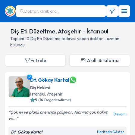
Doktor, klinik ara...
Diş Eti Düzeltme, Ataşehir - İstanbul
Toplam
10
Diş Eti Düzeltme
tedavisi yapan doktor - uzman
bulundu
Filtrele
Akıllı Sıralama
Dt. Gökay Kartal
Diş Hekimi
İstanbul
, Ataşehir
5
(
16
Değerlendirme)
Çok iyi ve planlı prensipli çalışıyor. Alanına çok hakim
Devamı
ve...
Dt. Gökay Kartal
Haritada Göster