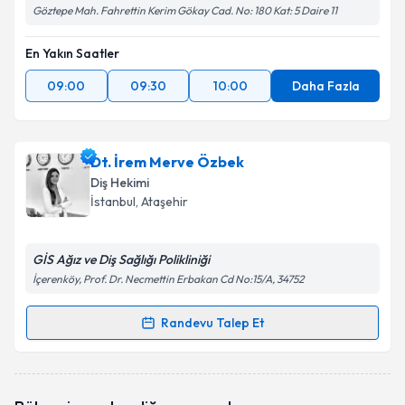
Göztepe Mah. Fahrettin Kerim Gökay Cad. No: 180 Kat: 5 Daire 11
En Yakın Saatler
09:00
09:30
10:00
Daha Fazla
Dt. İrem Merve Özbek
Diş Hekimi
İstanbul
, Ataşehir
GİS Ağız ve Diş Sağlığı Polikliniği
İçerenköy, Prof. Dr. Necmettin Erbakan Cd No:15/A, 34752
Randevu Talep Et
Randevu Takvimi Talebi
Dt. İrem Merve Özbek
için randevu takvimi talebi