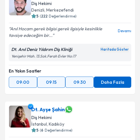
Diş Hekimi
Denizli
, Merkezefendi
5
(
222
Değerlendirme)
Anıl Hocam gerek bilgisi gerek ilgisiyle kesinlikle
Devamı
tavsiye edeceğim bir...
Dt. Anıl Deniz Yıldırım Diş Kliniği
Haritada Göster
Yenişehir Mah. 13.Sok.Ferah Evler No:17
En Yakın Saatler
09:00
09:15
09:30
Daha Fazla
Dt. Ayşe Şahin
Diş Hekimi
İstanbul
, Kadıköy
5
(
6
Değerlendirme)