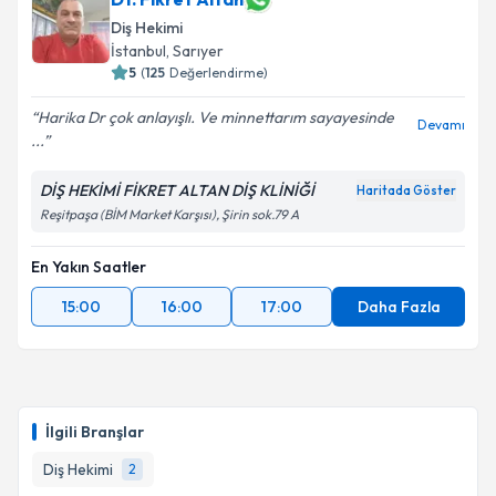
Takvim Talebini Gönder
oluşturun. Size bu uzmandan randevu almanız için bir
Diş Hekimi
takvim hazırlandığında e-posta ile bilgilendireceğiz.
İstanbul
, Sarıyer
5
(
125
Değerlendirme)
E-posta Adresiniz
Harika Dr çok anlayışlı. Ve minnettarım sayayesinde
Devamı
...
DİŞ HEKİMİ FİKRET ALTAN DİŞ KLİNİĞİ
Kişisel verilerimin işlenmesine ilişkin
Aydınlatma
Haritada Göster
Metni
'ni okudum ve kişisel verilerimin belirtilen
Reşitpaşa (BİM Market Karşısı), Şirin sok.79 A
kapsamda işlenmesini kabul ediyorum.
En Yakın Saatler
Takvim Talebini Gönder
15:00
16:00
17:00
Daha Fazla
İlgili Branşlar
Diş Hekimi
2