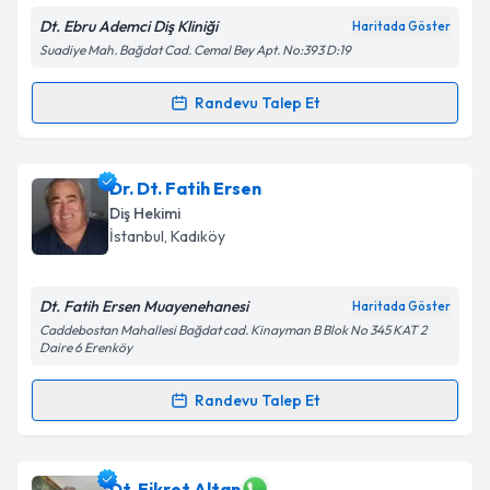
Dt. Ebru Ademci Diş Kliniği
Haritada Göster
Suadiye Mah. Bağdat Cad. Cemal Bey Apt. No:393 D:19
Kişisel verilerimin işlenmesine ilişkin
Aydınlatma
Randevu Talep Et
Randevu Takvimi Talebi
Metni
'ni okudum ve kişisel verilerimin belirtilen
kapsamda işlenmesini kabul ediyorum.
Uzm. Dt. Ebru Ademci
için randevu takvimi talebi
Dr. Dt. Fatih Ersen
oluşturun. Size bu uzmandan randevu almanız için bir
Takvim Talebini Gönder
Diş Hekimi
takvim hazırlandığında e-posta ile bilgilendireceğiz.
İstanbul
, Kadıköy
E-posta Adresiniz
Dt. Fatih Ersen Muayenehanesi
Haritada Göster
Caddebostan Mahallesi Bağdat cad. Kinayman B Blok No 345 KAT 2
Daire 6 Erenköy
Kişisel verilerimin işlenmesine ilişkin
Aydınlatma
Randevu Talep Et
Metni
'ni okudum ve kişisel verilerimin belirtilen
Randevu Takvimi Talebi
kapsamda işlenmesini kabul ediyorum.
Dr. Dt. Fatih Ersen
için randevu takvimi talebi
Dt. Fikret Altan