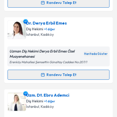
Randevu Talep Et
Randevu Takvimi Talebi
Dr. Dt. Cansu Tor
için randevu takvimi talebi
Dr. Derya Erbil Emes
oluşturun. Size bu uzmandan randevu almanız için bir
Diş Hekimi
+
1
diğer
takvim hazırlandığında e-posta ile bilgilendireceğiz.
İstanbul
, Kadıköy
E-posta Adresiniz
Uzman Diş Hekimi Derya Erbil Emes Özel
Haritada Göster
Muayenehanesi
Erenköy Mahallesi Şemsettin Günaltay Caddesi No:207/1
Kişisel verilerimin işlenmesine ilişkin
Aydınlatma
Metni
'ni okudum ve kişisel verilerimin belirtilen
Randevu Talep Et
Randevu Takvimi Talebi
kapsamda işlenmesini kabul ediyorum.
Dr. Derya Erbil Emes
için randevu takvimi talebi
Uzm. Dt. Ebru Ademci
Takvim Talebini Gönder
oluşturun. Size bu uzmandan randevu almanız için bir
Diş Hekimi
+
1
diğer
takvim hazırlandığında e-posta ile bilgilendireceğiz.
İstanbul
, Kadıköy
E-posta Adresiniz