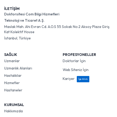
İLETİŞİM
Doktorsitesi Com Bilgi Hizmetleri
Teknoloji ve Ticaret A.Ş.
Maslak Mah. Ahi Evran Cd. A.O.S 55 Sokak No:2 Aksoy Plaza Giriş
Kat Kolektif House
İstanbul, Türkiye
SAĞLIK
PROFESYONELLER
Uzmanlar
Doktorlar İçin
Uzmanlık Alanları
Web Siteniz İçin
Hastalıklar
Kariyer
İşe Alım
Hizmetler
Hastaneler
KURUMSAL
Hakkımızda