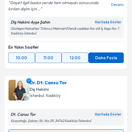
Gayet ilgili baska yerde tam olmayan sonucunda
Devamı
kırılan dişim için...
Diş Hekimi Ayşe Şahin
Haritada Göster
Göztepe Mahallesi Tütüncü Mehmet Efendi caddesi No: 68 İç Kapı No: 1
Kadıköy İstanbul
En Yakın Saatler
10:00
11:00
12:00
Daha Fazla
Dr. Dt. Cansu Tor
Diş Hekimi
İstanbul
, Kadıköy
Dt. Cansu Tor
Haritada Göster
Kozyatağı, Şakacı Sk. No:29, 34742 Kadıköy/İstanbul