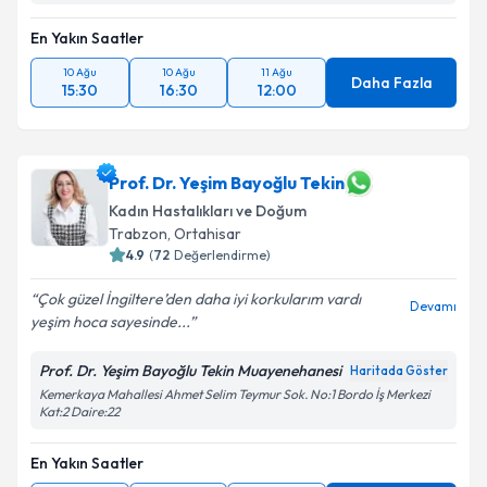
En Yakın Saatler
10 Ağu
10 Ağu
11 Ağu
Daha Fazla
15:30
16:30
12:00
Prof. Dr. Yeşim Bayoğlu Tekin
Kadın Hastalıkları ve Doğum
Trabzon
, Ortahisar
4.9
(
72
Değerlendirme)
Çok güzel İngiltere’den daha iyi korkularım vardı
Devamı
yeşim hoca sayesinde...
Prof. Dr. Yeşim Bayoğlu Tekin Muayenehanesi
Haritada Göster
Kemerkaya Mahallesi Ahmet Selim Teymur Sok. No:1 Bordo İş Merkezi
Kat:2 Daire:22
En Yakın Saatler