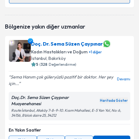
Randevu Takvimi Talebi
Op. Dr. Khannana Aghasiyeva
için randevu takvimi
Bölgenize yakın diğer uzmanlar
talebi oluşturun. Size bu uzmandan randevu almanız
için bir takvim hazırlandığında e-posta ile
bilgilendireceğiz.
Doç. Dr. Sema Süzen Çaypınar
Kadın Hastalıkları ve Doğum
E-posta Adresiniz
+
1
diğer
İstanbul
, Bakırköy
5
(
328
Değerlendirme)
Sema Hanım çok güleryüzlü pozitif bir doktor. Her şey
Devamı
Kişisel verilerimin işlenmesine ilişkin
Aydınlatma
için...
Metni
'ni okudum ve kişisel verilerimin belirtilen
kapsamda işlenmesini kabul ediyorum.
Doç.Dr. Sema Süzen Çaypınar
Haritada Göster
Muayenehanesi
Route İstanbul, Ataköy 7-8-9-10. Kısım Mahallesi, E-5 Yan Yol, No: 6,
Takvim Talebini Gönder
34156, B blok daire 25, 34212
En Yakın Saatler