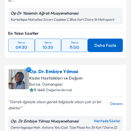
a...
Op Dr Yasemin Ağralı Muayenehanesi
Kartaltepe Mahallesi Süvari Caddesi C Blok Kat 1 Daire 16 Metropark
En Yakın Saatler
Yarın
Yarın
Yarın
Daha Fazla
09:30
10:30
11:00
Op. Dr. Embiye Yılmaz
Kadın Hastalıkları ve Doğum
Bursa
, Osmangazi
5
(
440
Değerlendirme)
Gerek ilgisiyle olsun gerek bilgisiyle olsun çok iyi bir
Devamı
doktor
Op. Dr.Embiye Yılmaz Muayenehanesi
Haritada Göster
Demirtaşpaşa Mah. Ankara Yolu Cad. Tüze Plaza No:36 Kat:7 Daire:22