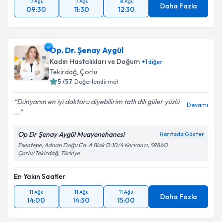
17 Ağu
17 Ağu
18 Ağu
Daha Fazla
09:30
11:30
12:30
Op. Dr. Şenay Aygül
Kadın Hastalıkları ve Doğum
+
1
diğer
Tekirdağ
, Çorlu
5
(
57
Değerlendirme)
Dünyanın en iyi doktoru diyebilirim tatlı dili güler yüzlü
Devamı
...
Op Dr Şenay Aygül Muayenehanesi
Haritada Göster
Esentepe, Adnan Doğu Cd. A Blok D:10/4 Kervancı, 59860
Çorlu/Tekirdağ, Türkiye
En Yakın Saatler
11 Ağu
11 Ağu
11 Ağu
Daha Fazla
14:00
14:30
15:00