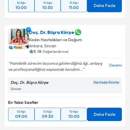
10 Ağu
10 Ağu
10 Ağu
Daha Fazla
10:00
10:30
11:00
Doç. Dr. Büşra Körpe
Kadın Hastalıkları ve Doğum
Ankara
, Sincan
5
(
18
Değerlendirme)
Hamilelik sürecim boyunca gösterdiğiniz ilgi, anlayış
Devamı
ve profesyonelliğiniz sayesinde kendimi...
Doç. Dr. Büşra Körpe
Haritada Göster
Sincan
En Yakın Saatler
10 Ağu
10 Ağu
10 Ağu
Daha Fazla
09:00
09:30
10:00