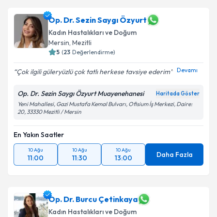
Op. Dr. Sezin Saygı Özyurt
Kadın Hastalıkları ve Doğum
Mersin
, Mezitli
5
(
23
Değerlendirme)
Devamı
Çok ilgili güleryüzlü çok tatlı herkese tavsiye ederim
Op. Dr. Sezin Saygı Özyurt Muayenehanesi
Haritada Göster
Yeni Mahallesi, Gazi Mustafa Kemal Bulvarı, Ofisium İş Merkezi, Daire:
20, 33330 Mezitli / Mersin
En Yakın Saatler
10 Ağu
10 Ağu
10 Ağu
Daha Fazla
11:00
11:30
13:00
Op. Dr. Burcu Çetinkaya
Kadın Hastalıkları ve Doğum