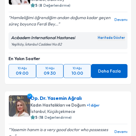
5
(
8
Değerlendirme)
Hamileliğimi öğrendiğim andan doğuma kadar geçen
Devamı
süreç boyunca Ferdi Bey...
Acıbadem International Hastanesi
Haritada Göster
Yeşilköy, İstanbul Caddesi No:82
En Yakın Saatler
10 Ağu
10 Ağu
10 Ağu
Daha Fazla
09:00
09:30
10:00
Op. Dr. Yasemin Ağralı
Kadın Hastalıkları ve Doğum
+
1
diğer
İstanbul
, Küçükçekmece
5
(
18
Değerlendirme)
Yasemin hanım is a very good doctor who possesses
Devamı