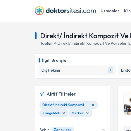
Uzmanlar
Klin
Direkt/ İndirekt Kompozit Ve
Toplam
4
Direkt/ İndirekt Kompozit Ve Porselen 
İlgili Branşlar
Diş Hekimi
Endod
1
Aktif Filtreler
Direkt/ İndirekt Kompozit Ve Porselen Estetik Restorasyonlar
Zonguldak
Merkez
Şehir
Zonguldak