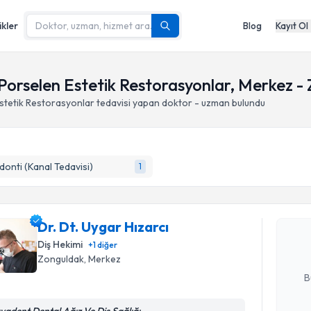
ikler
Blog
Kayıt Ol
 Porselen Estetik Restorasyonlar, Merkez -
Estetik Restorasyonlar
tedavisi yapan doktor - uzman bulundu
Randevu T
onti (Kanal Tedavisi)
1
Dr. Dt. Uy
bu uzmandan
Dr. Dt. Uygar Hızarcı
posta ile bi
Diş Hekimi
+
1
diğer
Zonguldak
, Merkez
E-posta Ad
B