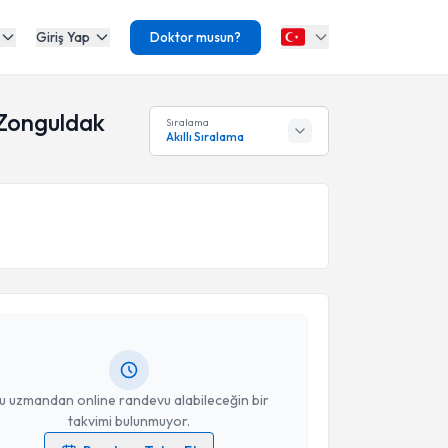
Giriş Yap
Doktor musun?
 Zonguldak
Sıralama
Akıllı Sıralama
akvimi Talebi
gar Hızarcı
için randevu takvimi talebi oluşturun. Size
 randevu almanız için bir takvim hazırlandığında e-
lgilendireceğiz.
resiniz
u uzmandan online randevu alabileceğin bir
takvimi bulunmuyor.