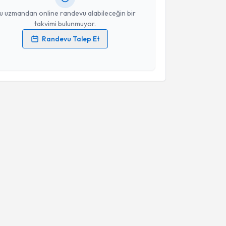
u uzmandan online randevu alabileceğin bir
takvimi bulunmuyor.
Randevu Talep Et
 verilerimin işlenmesine ilişkin
Aydınlatma Metni
'ni
 ve kişisel verilerimin belirtilen kapsamda
esini kabul ediyorum.
Takvim Talebini Gönder