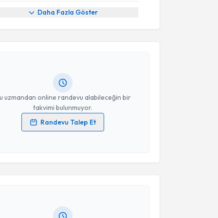
akvimi Talebi
Daha Fazla Göster
Güner
için randevu takvimi talebi oluşturun. Size bu
ndevu almanız için bir takvim hazırlandığında e-
lgilendireceğiz.
resiniz
u uzmandan online randevu alabileceğin bir
takvimi bulunmuyor.
Randevu Talep Et
 verilerimin işlenmesine ilişkin
Aydınlatma Metni
'ni
 ve kişisel verilerimin belirtilen kapsamda
akvimi Talebi
esini kabul ediyorum.
k Alaşa
için randevu takvimi talebi oluşturun. Size bu
Takvim Talebini Gönder
ndevu almanız için bir takvim hazırlandığında e-
lgilendireceğiz.
resiniz