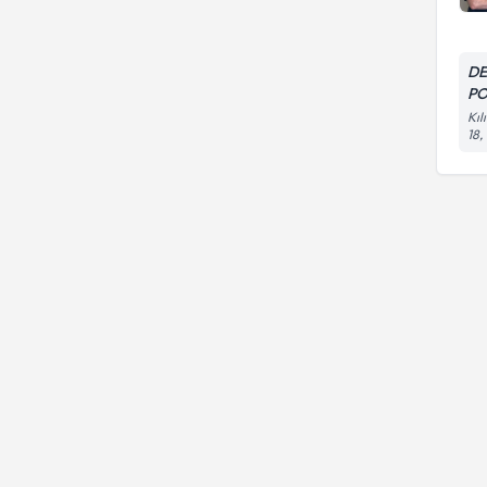
DE
PO
Kıl
18,