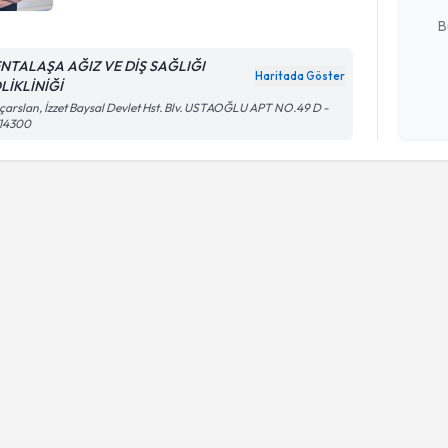
B
NTALAŞA AĞIZ VE DİŞ SAĞLIĞI
Haritada Göster
LİKLİNİĞİ
Kişisel
ıçarslan, İzzet Baysal Devlet Hst. Blv. USTAOĞLU APT NO.49 D -
okudum
 14300
işlenm