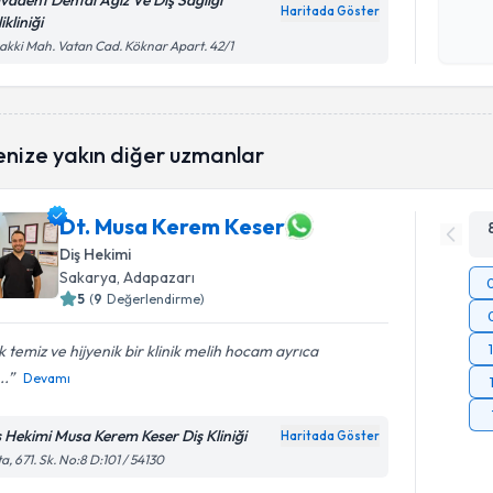
vadent Dental Ağız Ve Diş Sağlığı
Haritada Göster
ikliniği
Kişisel
akki Mah. Vatan Cad. Köknar Apart. 42/1
okudum
işlenm
enize yakın diğer uzmanlar
Dt. Musa Kerem Keser
Diş Hekimi
Sakarya
, Adapazarı
5
(
9
Değerlendirme)
 temiz ve hijyenik bir klinik melih hocam ayrıca
..
Devamı
ş Hekimi Musa Kerem Keser Diş Kliniği
Haritada Göster
a, 671. Sk. No:8 D:101 / 54130