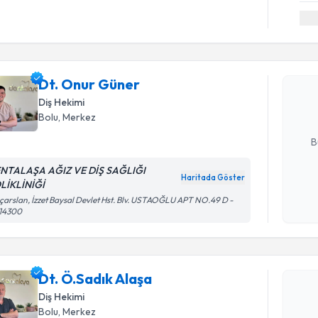
Randevu T
Dt. Onur 
uzmandan ra
Dt. Onur Güner
posta ile bi
Diş Hekimi
Bolu
, Merkez
E-posta Ad
B
NTALAŞA AĞIZ VE DİŞ SAĞLIĞI
Haritada Göster
LİKLİNİĞİ
Kişisel
ıçarslan, İzzet Baysal Devlet Hst. Blv. USTAOĞLU APT NO.49 D -
okudum
 14300
Randevu T
işlenm
Dt. Ö.Sadı
uzmandan ra
Dt. Ö.Sadık Alaşa
posta ile bi
Diş Hekimi
Bolu
, Merkez
E-posta Ad