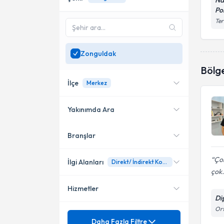
Na
Pol
Ter
Zonguldak
Bölg
İlçe
Merkez
Yakınımda Ara
Branşlar
Konumuma yakın uzmanları
Merkez
göster
Çok
İlgi Alanları
Direkt/ İndirekt Kompozit Ve Porselen Estetik Restorasyonlar
çok.
Hizmetler
Diş Hekimi
Di
Ort
Endodonti (Kanal Tedavisi)
Mezuniyet
Bonding
Daha Fazla Filtre