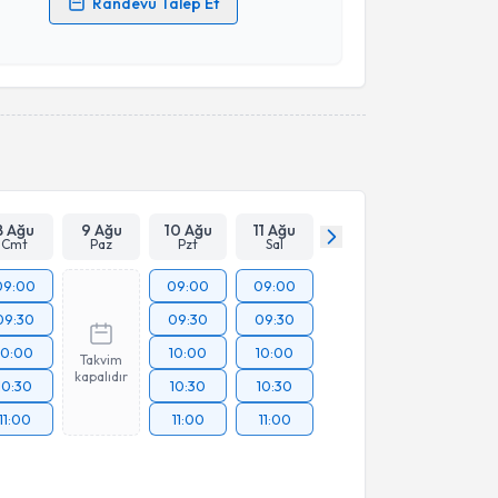
Randevu Talep Et
 verilerimin işlenmesine ilişkin
Aydınlatma Metni
'ni
 ve kişisel verilerimin belirtilen kapsamda
esini kabul ediyorum.
Takvim Talebini Gönder
8 Ağu
9 Ağu
10 Ağu
11 Ağu
Cmt
Paz
Pzt
Sal
09:00
09:00
09:00
09:30
09:30
09:30
10:00
10:00
10:00
Takvim
kapalıdır
10:30
10:30
10:30
11:00
11:00
11:00