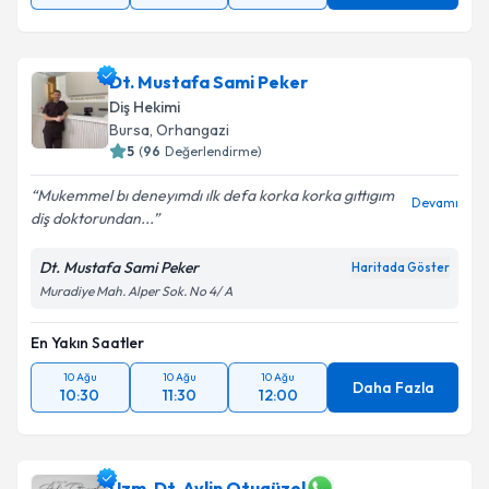
Dt. Mustafa Sami Peker
Diş Hekimi
Bursa
, Orhangazi
5
(
96
Değerlendirme)
Mukemmel bı deneyımdı ılk defa korka korka gıttıgım
Devamı
diş doktorundan...
Dt. Mustafa Sami Peker
Haritada Göster
Muradiye Mah. Alper Sok. No 4/ A
En Yakın Saatler
10 Ağu
10 Ağu
10 Ağu
Daha Fazla
10:30
11:30
12:00
Uzm. Dt. Aylin Otugüzel