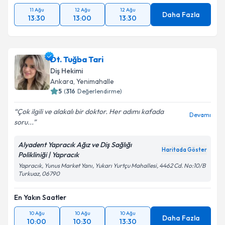
11 Ağu
12 Ağu
12 Ağu
Daha Fazla
13:30
13:00
13:30
Dt. Tuğba Tari
Diş Hekimi
Ankara
, Yenimahalle
5
(
316
Değerlendirme)
Çok ilgili ve alakalı bir doktor. Her adımı kafada
Devamı
soru...
Alyadent Yapracık Ağız ve Diş Sağlığı
Haritada Göster
Polikliniği | Yapracık
Yapracık, Yunus Market Yanı, Yukarı Yurtçu Mahallesi, 4462 Cd. No:10/B
Turkuaz, 06790
En Yakın Saatler
10 Ağu
10 Ağu
10 Ağu
Daha Fazla
10:00
10:30
13:30