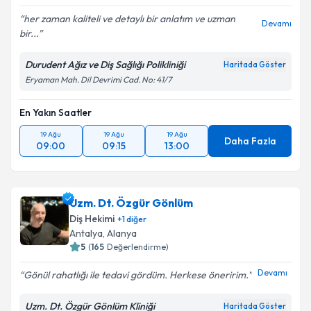
her zaman kaliteli ve detaylı bir anlatım ve uzman
Devamı
bir...
Durudent Ağız ve Diş Sağlığı Polikliniği
Haritada Göster
Eryaman Mah. Dil Devrimi Cad. No: 41/7
En Yakın Saatler
19 Ağu
19 Ağu
19 Ağu
Daha Fazla
09:00
09:15
13:00
Uzm. Dt. Özgür Gönlüm
Diş Hekimi
+
1
diğer
Antalya
, Alanya
5
(
165
Değerlendirme)
Devamı
Gönül rahatlığı ile tedavi gördüm. Herkese öneririm.
Uzm. Dt. Özgür Gönlüm Kliniği
Haritada Göster