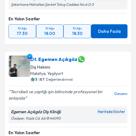
Şekerhane Mahallesi Şevket Tokuş Caddesi No:6 D:3
En Yakın Saatler
10 Ağu
10 Ağu
10 Ağu
Daha Fazla
17:30
18:00
18:30
Dt. Egemen Açıkgöz
Diş Hekimi
Malatya
, Yeşilyurt
5
(
87
Değerlendirme)
Tecrübeli ve yaptığı işin bilincinde profesyonel bir
Devamı
anlayizla
Egemen Açıkgöz Diş Kliniği
Haritada Göster
Özalper, Yüzük Cd. 66/B 44090
En Yakın Saatler