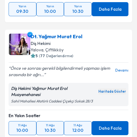
Yarın
Yarın
Yarın
Daha Fazla
09:30
10:00
10:30
Dt. Yağmur Murat Erol
Diş Hekimi
Yalova
, Çiftlikköy
5
(
77
Değerlendirme)
Önce ve sonrası gerekli bilgilendirmeli yapması işlem
Devamı
sırasında bir ağrı...
Diş Hekimi Yağmur Murat Erol
Haritada Göster
Muayenehanesi
Sahil Mahallesi Atatürk Caddesi Çiçekçi Sokak 28/3
En Yakın Saatler
11 Ağu
11 Ağu
11 Ağu
Daha Fazla
10:00
10:30
12:00