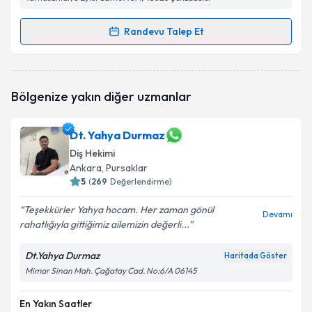
Randevu Talep Et
Randevu Takvimi Talebi
Dt. Muhammet Yuşa Lale
için randevu takvimi talebi
Bölgenize yakın diğer uzmanlar
oluşturun. Size bu uzmandan randevu almanız için bir
takvim hazırlandığında e-posta ile bilgilendireceğiz.
Dt. Yahya Durmaz
E-posta Adresiniz
Diş Hekimi
Ankara
, Pursaklar
5
(
269
Değerlendirme)
Kişisel verilerimin işlenmesine ilişkin
Aydınlatma
Teşekkürler Yahya hocam. Her zaman gönül
Devamı
Metni
'ni okudum ve kişisel verilerimin belirtilen
rahatlığıyla gittiğimiz ailemizin değerli...
kapsamda işlenmesini kabul ediyorum.
Dt.Yahya Durmaz
Haritada Göster
Mimar Sinan Mah. Çağatay Cad. No:6/A 06145
Takvim Talebini Gönder
En Yakın Saatler