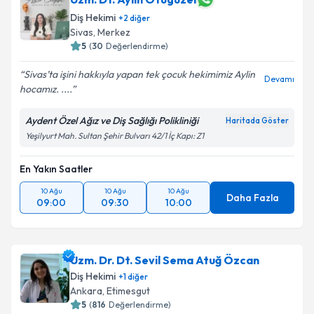
Diş Hekimi
+
2
diğer
Sivas
, Merkez
5
(
30
Değerlendirme)
Sivas’ta işini hakkıyla yapan tek çocuk hekimimiz Aylin
Devamı
hocamız. ....
Aydent Özel Ağız ve Diş Sağlığı Polikliniği
Haritada Göster
Yeşilyurt Mah. Sultan Şehir Bulvarı 42/1 İç Kapı: Z1
En Yakın Saatler
10 Ağu
10 Ağu
10 Ağu
Daha Fazla
09:00
09:30
10:00
Uzm. Dr. Dt. Sevil Sema Atuğ Özcan
Diş Hekimi
+
1
diğer
Ankara
, Etimesgut
5
(
816
Değerlendirme)