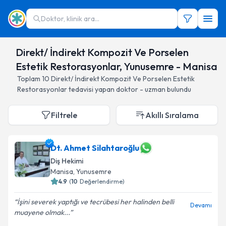
Doktor, klinik ara...
Direkt/ İndirekt Kompozit Ve Porselen
Estetik Restorasyonlar, Yunusemre - Manisa
Toplam
10
Direkt/ İndirekt Kompozit Ve Porselen Estetik
Restorasyonlar
tedavisi yapan doktor - uzman bulundu
Filtrele
Akıllı Sıralama
Dt. Ahmet Silahtaroğlu
Diş Hekimi
Manisa
, Yunusemre
4.9
(
10
Değerlendirme)
İşini severek yaptığı ve tecrübesi her halinden belli
Devamı
muayene olmak...