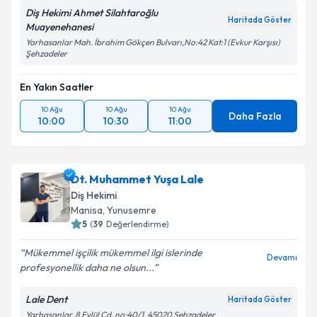
Diş Hekimi Ahmet Silahtaroğlu
Haritada Göster
Muayenehanesi
Yarhasanlar Mah. İbrahim Gökçen Bulvarı,No:42 Kat:1 (Evkur Karşısı)
Şehzadeler
En Yakın Saatler
10 Ağu
10 Ağu
10 Ağu
Daha Fazla
10:00
10:30
11:00
Dt. Muhammet Yuşa Lale
Diş Hekimi
Manisa
, Yunusemre
5
(
39
Değerlendirme)
Mükemmel işçilik mükemmel ilgi islerinde
Devamı
profesyonellik daha ne olsun...
Lale Dent
Haritada Göster
Yarhasanlar, 8 Eylül Cd. no:40/1, 45020 Şehzadeler