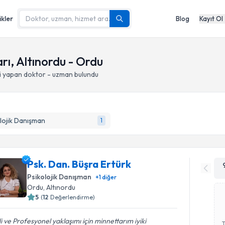
ikler
Blog
Kayıt Ol
ı, Altınordu - Ordu
i yapan doktor - uzman bulundu
lojik Danışman
1
Psk. Dan. Büşra Ertürk
Psikolojik Danışman
+
1
diğer
Ordu
, Altınordu
5
(
12
Değerlendirme)
ili ve Profesyonel yaklaşımı için minnettarım iyiki