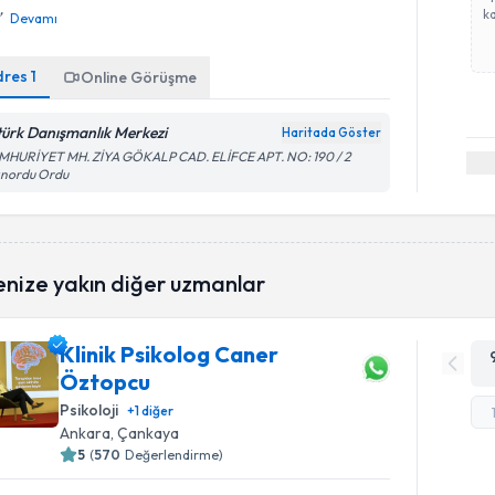
ka
Devamı
dres
1
Online Görüşme
türk Danışmanlık Merkezi
Haritada Göster
MHURİYET MH. ZİYA GÖKALP CAD. ELİFCE APT. NO: 190 / 2
ınordu Ordu
enize yakın diğer uzmanlar
Klinik Psikolog Caner
Öztopcu
Psikoloji
+
1
diğer
Ankara
, Çankaya
5
(
570
Değerlendirme)