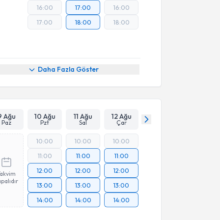
16:00
17:00
16:00
17:00
18:00
18:00
Daha Fazla Göster
9 Ağu
10 Ağu
11 Ağu
12 Ağu
Paz
Pzt
Sal
Çar
10:00
10:00
10:00
11:00
11:00
11:00
12:00
12:00
12:00
Takvim
palıdır
13:00
13:00
13:00
14:00
14:00
14:00