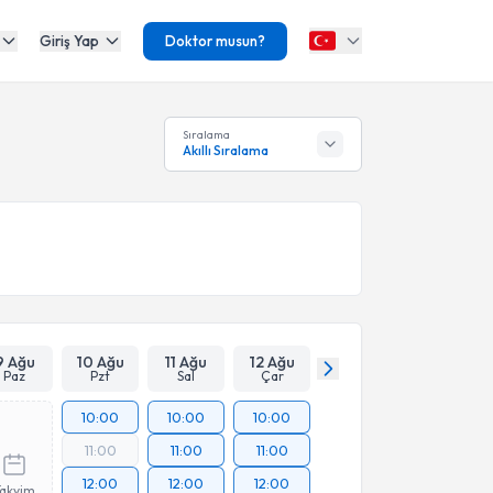
Giriş Yap
Doktor musun?
Sıralama
Akıllı Sıralama
9 Ağu
10 Ağu
11 Ağu
12 Ağu
Paz
Pzt
Sal
Çar
10:00
10:00
10:00
11:00
11:00
11:00
12:00
12:00
12:00
Takvim