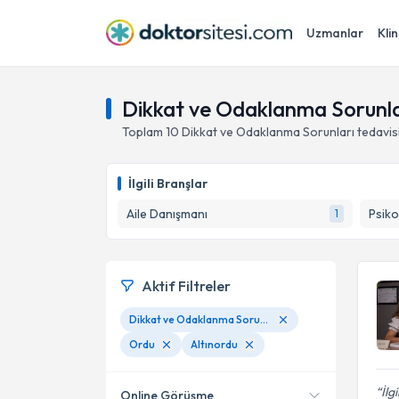
Uzmanlar
Klin
Dikkat ve Odaklanma Sorunlar
Toplam
10
Dikkat ve Odaklanma Sorunları
tedavis
İlgili Branşlar
Aile Danışmanı
Psiko
1
Aktif Filtreler
Dikkat ve Odaklanma Sorunları
Ordu
Altınordu
İlg
Online Görüşme