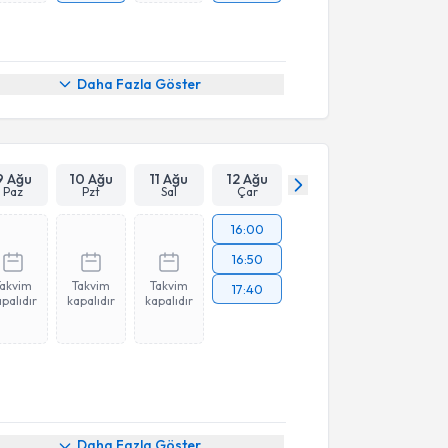
Daha Fazla Göster
9 Ağu
10 Ağu
11 Ağu
12 Ağu
Paz
Pzt
Sal
Çar
16:00
16:50
Takvim
Takvim
Takvim
17:40
palıdır
kapalıdır
kapalıdır
Daha Fazla Göster