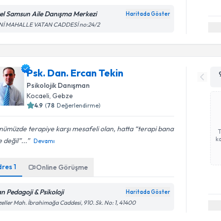
el Samsun Aile Danışma Merkezi
Haritada Göster
Nİ MAHALLE VATAN CADDESİ no:24/2
Psk. Dan. Ercan Tekin
Psikolojik Danışman
Kocaeli
, Gebze
4.9
(
78
Değerlendirme)
ümüzde terapiye karşı mesafeli olan, hatta “terapi bana
ka
 değil”...
Devamı
dres
1
Online Görüşme
an Pedagoji & Psikoloji
Haritada Göster
eller Mah. İbrahimağa Caddesi, 910. Sk. No: 1, 41400