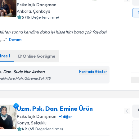
Psikolojik Danışman
Ankara
, Çankaya
5
(
16
Değerlendirme)
tikten sonra kendimi daha iyi hissettim bana çok faydasi
,...
Devamı
dres
1
Online Görüşme
k. Dan. Sude Nur Arıkan
Haritada Göster
aklı dere Mah. Göreme Sok.7/5
Uzm. Psk. Dan. Emine Ürün
Psikolojik Danışman
+
1
diğer
Konya
, Selçuklu
4.9
(
65
Değerlendirme)