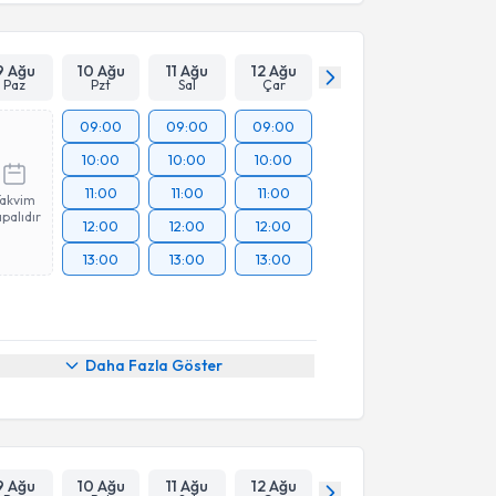
9 Ağu
10 Ağu
11 Ağu
12 Ağu
Paz
Pzt
Sal
Çar
09:00
09:00
09:00
10:00
10:00
10:00
11:00
11:00
11:00
Takvim
palıdır
12:00
12:00
12:00
13:00
13:00
13:00
Daha Fazla Göster
9 Ağu
10 Ağu
11 Ağu
12 Ağu