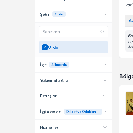
var
Şehir
Ordu
Online danışmanlık sunan
A
uzmanları göster
Sadece
Ordu
bölgesinde
Er
uzman ara
CU
Ordu
Alt
İlçe
Altınordu
Bölg
Yakınımda Ara
Branşlar
Konumuma yakın uzmanları
Altınordu
göster
Ünye
İlgi Alanları
Dikkat ve Odaklanma Sorunları
Hizmetler
Aile Danışmanı