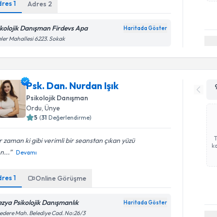
dres
1
Adres
2
ikolojik Danışman Firdevs Apa
Haritada Göster
eler Mahallesi 6223. Sokak
Psk. Dan. Nurdan Işık
Psikolojik Danışman
Ordu
, Ünye
5
(
31
Değerlendirme)
 zaman ki gibi verimli bir seanstan çıkan yüzü
ka
n...
Devamı
dres
1
Online Görüşme
ezya Psikolojik Danışmanlık
Haritada Göster
edere Mah. Belediye Cad. No:26/3