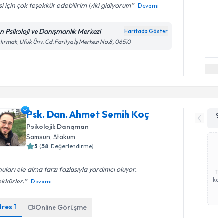
isi için çok teşekkür edebilirim iyiki gidiyorum
Devamı
n Psikoloji ve Danışmanlık Merkezi
Haritada Göster
ılırmak, Ufuk Ünv. Cd. Farilya İş Merkezi No:8, 06510
Psk. Dan. Ahmet Semih Koç
Psikolojik Danışman
Samsun
, Atakum
5
(
58
Değerlendirme)
uları ele alma tarzı fazlasıyla yardımcı oluyor.
ka
kkürler.
Devamı
dres
1
Online Görüşme