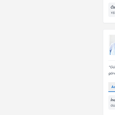
Danışmanlığı
Attention Dikkat Dağınıklığı
Öz
YE
Gün
göre
A
İn
Güz