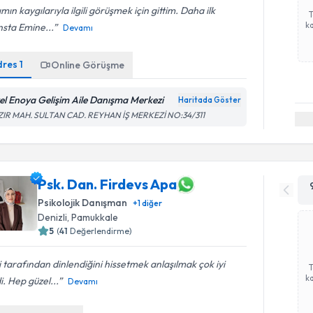
ımın kaygılarıyla ilgili görüşmek için gittim. Daha ilk
ka
sta Emine...
Devamı
dres
1
Online Görüşme
el Enoya Gelişim Aile Danışma Merkezi
Haritada Göster
ZIR MAH. SULTAN CAD. REYHAN İŞ MERKEZİ NO:34/311
Psk. Dan. Firdevs Apa
Psikolojik Danışman
+
1
diğer
Denizli
, Pamukkale
5
(
41
Değerlendirme)
i tarafından dinlendiğini hissetmek anlaşılmak çok iyi
ka
i. Hep güzel...
Devamı