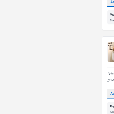
A
Ps
Sit
Her
güle
A
Fr
Kal