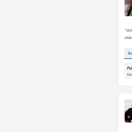
Git
oldu
A
Ps
Kav