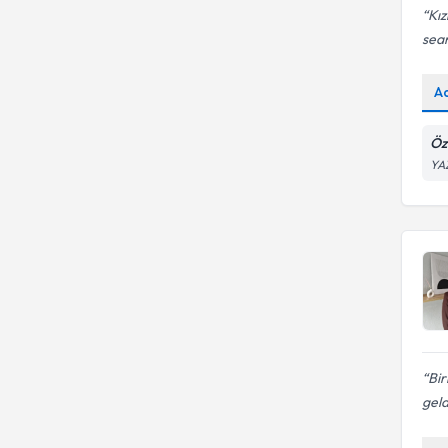
Kız
sean
A
Öz
YA
Bir
geld