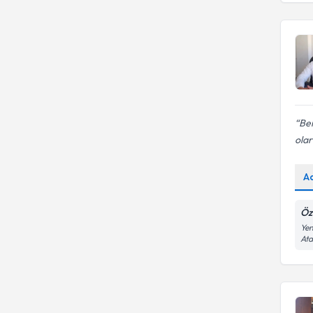
Ben
olar
A
Öz
Yen
At