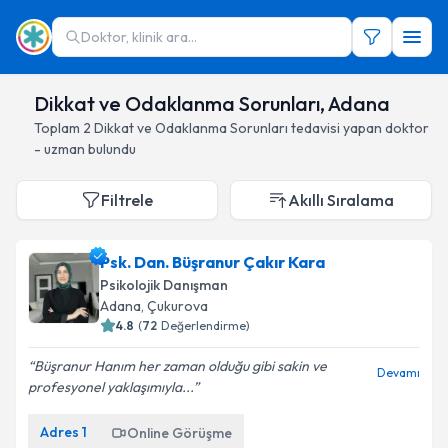
Doktor, klinik ara...
Dikkat ve Odaklanma Sorunları, Adana
Toplam
2
Dikkat ve Odaklanma Sorunları
tedavisi yapan doktor
- uzman bulundu
Filtrele
Akıllı Sıralama
Psk. Dan. Büşranur Çakır Kara
Psikolojik Danışman
Adana
, Çukurova
4.8
(
72
Değerlendirme)
Büşranur Hanım her zaman olduğu gibi sakin ve
Devamı
profesyonel yaklaşımıyla...
Adres
1
Online Görüşme