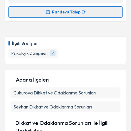
Randevu Talep Et
Randevu Takvimi Talebi
Uzm. Psk. Dan. İlkay Yıldız
için randevu takvimi
talebi oluşturun. Size bu uzmandan randevu almanız
İlgili Branşlar
için bir takvim hazırlandığında e-posta ile
bilgilendireceğiz.
Psikolojik Danışman
2
E-posta Adresiniz
Adana İlçeleri
Çukurova
Kişisel verilerimin işlenmesine ilişkin
Dikkat ve Odaklanma Sorunları
Aydınlatma
Metni
'ni okudum ve kişisel verilerimin belirtilen
kapsamda işlenmesini kabul ediyorum.
Seyhan
Dikkat ve Odaklanma Sorunları
Takvim Talebini Gönder
Dikkat ve Odaklanma Sorunları ile İlgili