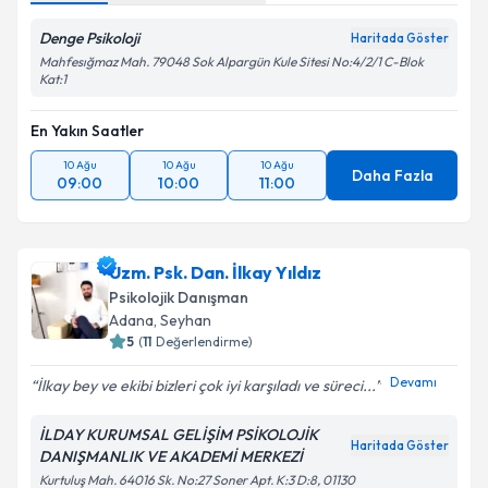
Denge Psikoloji
Haritada Göster
Mahfesığmaz Mah. 79048 Sok Alpargün Kule Sitesi No:4/2/1 C-Blok
Kat:1
En Yakın Saatler
10 Ağu
10 Ağu
10 Ağu
Daha Fazla
09:00
10:00
11:00
Uzm. Psk. Dan. İlkay Yıldız
Psikolojik Danışman
Adana
, Seyhan
5
(
11
Değerlendirme)
Devamı
İlkay bey ve ekibi bizleri çok iyi karşıladı ve süreci...
İLDAY KURUMSAL GELİŞİM PSİKOLOJİK
Haritada Göster
DANIŞMANLIK VE AKADEMİ MERKEZİ
Kurtuluş Mah. 64016 Sk. No:27 Soner Apt. K:3 D:8, 01130