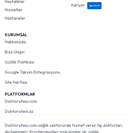
Hastalıklar
Kariyer
İşe Alım
Hizmetler
Hastaneler
KURUMSAL
Hakkımızda
Bize Ulaşın
Gizlilik Politikası
Google Takvim Entegrasyonu
Site Haritası
PLATFORMLAR
Doktorsitesi.com
Doktorsitesi.az
Doktorsitesi.com sağlık sektöründe hizmet veren tıp doktorları,
diş hekimleri, fizyoterapistler, psikologlar vb. sağlık