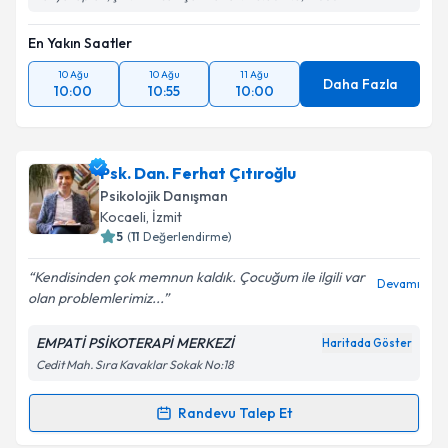
En Yakın Saatler
10 Ağu
10 Ağu
11 Ağu
Daha Fazla
10:00
10:55
10:00
Psk. Dan. Ferhat Çıtıroğlu
Psikolojik Danışman
Kocaeli
, İzmit
5
(
11
Değerlendirme)
Kendisinden çok memnun kaldık. Çocuğum ile ilgili var
Devamı
olan problemlerimiz...
EMPATİ PSİKOTERAPİ MERKEZİ
Haritada Göster
Cedit Mah. Sıra Kavaklar Sokak No:18
Randevu Talep Et
Randevu Takvimi Talebi