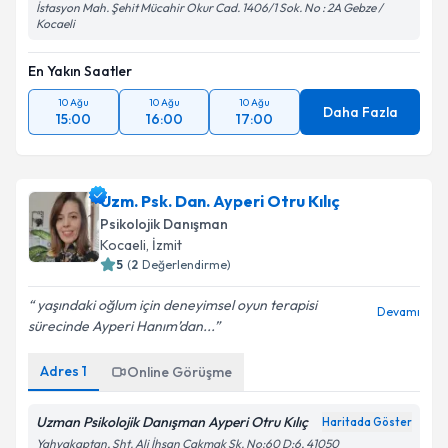
İstasyon Mah. Şehit Mücahir Okur Cad. 1406/1 Sok. No : 2A Gebze /
Kocaeli
En Yakın Saatler
10 Ağu
10 Ağu
10 Ağu
Daha Fazla
15:00
16:00
17:00
Uzm. Psk. Dan. Ayperi Otru Kılıç
Psikolojik Danışman
Kocaeli
, İzmit
5
(
2
Değerlendirme)
yaşındaki oğlum için deneyimsel oyun terapisi
Devamı
sürecinde Ayperi Hanım’dan...
Adres
1
Online Görüşme
Uzman Psikolojik Danışman Ayperi Otru Kılıç
Haritada Göster
Yahyakaptan, Şht. Ali İhsan Çakmak Sk. No:60 D:6, 41050