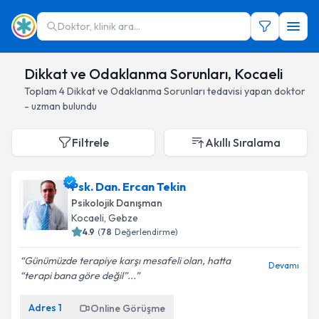
Doktor, klinik ara...
Dikkat ve Odaklanma Sorunları, Kocaeli
Toplam
4
Dikkat ve Odaklanma Sorunları
tedavisi yapan doktor
- uzman bulundu
Filtrele
Akıllı Sıralama
Psk. Dan. Ercan Tekin
Psikolojik Danışman
Kocaeli
, Gebze
4.9
(
78
Değerlendirme)
Günümüzde terapiye karşı mesafeli olan, hatta
Devamı
“terapi bana göre değil”...
Adres
1
Online Görüşme