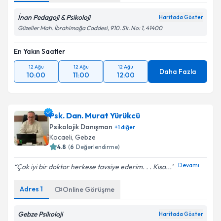
İnan Pedagoji & Psikoloji
Haritada Göster
Güzeller Mah. İbrahimağa Caddesi, 910. Sk. No: 1, 41400
En Yakın Saatler
12 Ağu
12 Ağu
12 Ağu
Daha Fazla
10:00
11:00
12:00
Psk. Dan. Murat Yürükcü
Psikolojik Danışman
+
1
diğer
Kocaeli
, Gebze
4.8
(
6
Değerlendirme)
Devamı
Çok iyi bir doktor herkese tavsiye ederim. . . Kısa...
Adres
1
Online Görüşme
Gebze Psikoloji
Haritada Göster