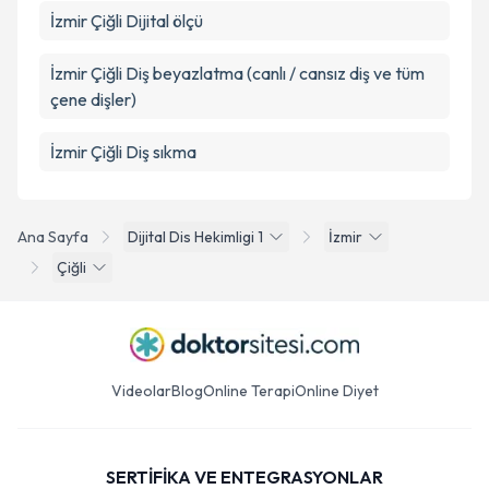
İzmir Çiğli Dijital ölçü
İzmir Çiğli Diş beyazlatma (canlı / cansız diş ve tüm
çene dişler)
İzmir Çiğli Diş sıkma
Ana Sayfa
Dijital Dis Hekimligi 1
İzmir
Çiğli
Videolar
Blog
Online Terapi
Online Diyet
SERTİFİKA VE ENTEGRASYONLAR