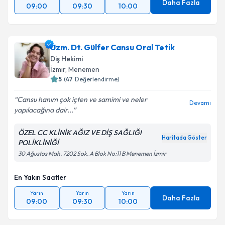
Daha Fazla
09:00
09:30
10:00
Uzm. Dt. Gülfer Cansu Oral Tetik
Diş Hekimi
İzmir
, Menemen
5
(
47
Değerlendirme)
Cansu hanım çok içten ve samimi ve neler
Devamı
yapılacağına dair...
ÖZEL CC KLİNİK AĞIZ VE DİŞ SAĞLIĞI
Haritada Göster
POLİKLİNİĞİ
30 Ağustos Mah. 7202 Sok. A Blok No:11 B Menemen İzmir
En Yakın Saatler
Yarın
Yarın
Yarın
Daha Fazla
09:00
09:30
10:00