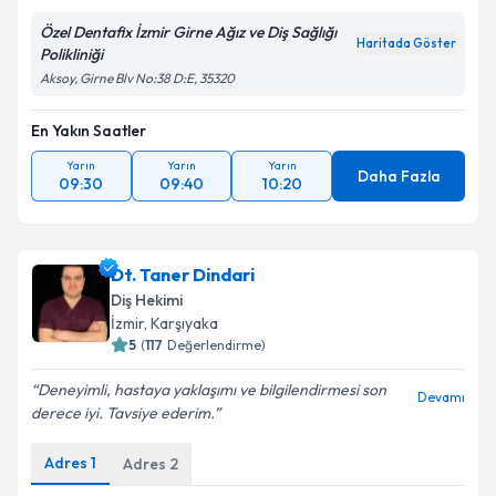
Özel Dentafix İzmir Girne Ağız ve Diş Sağlığı
Haritada Göster
Polikliniği
Aksoy, Girne Blv No:38 D:E, 35320
En Yakın Saatler
Yarın
Yarın
Yarın
Daha Fazla
09:30
09:40
10:20
Dt. Taner Dindari
Diş Hekimi
İzmir
, Karşıyaka
5
(
117
Değerlendirme)
Deneyimli, hastaya yaklaşımı ve bilgilendirmesi son
Devamı
derece iyi. Tavsiye ederim.
Adres
1
Adres
2