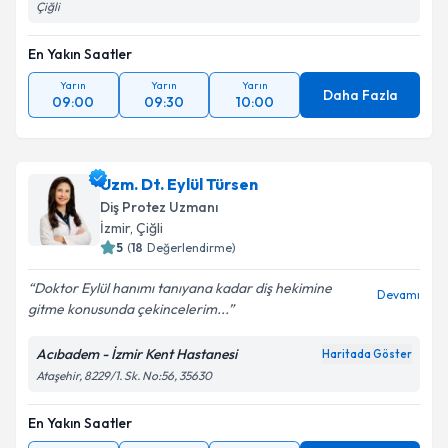
Çiğli
En Yakın Saatler
Yarın
Yarın
Yarın
Daha Fazla
09:00
09:30
10:00
Uzm. Dt. Eylül Türsen
Diş Protez Uzmanı
İzmir
, Çiğli
5
(
18
Değerlendirme)
Doktor Eylül hanımı tanıyana kadar diş hekimine
Devamı
gitme konusunda çekincelerim...
Acıbadem - İzmir Kent Hastanesi
Haritada Göster
Ataşehir, 8229/1. Sk. No:56, 35630
En Yakın Saatler