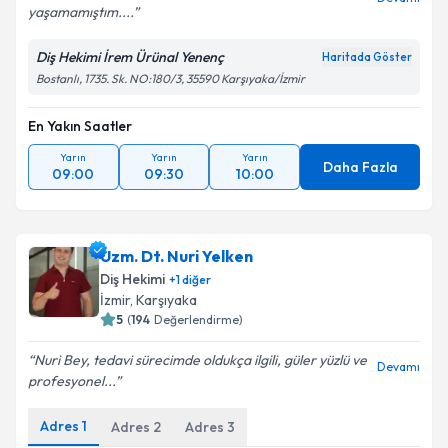
yaşamamıştım....
Diş Hekimi İrem Ürünal Yenenç
Haritada Göster
Bostanlı, 1735. Sk. NO:180/3, 35590 Karşıyaka/İzmir
En Yakın Saatler
Yarın
Yarın
Yarın
Daha Fazla
09:00
09:30
10:00
Uzm. Dt. Nuri Yelken
Diş Hekimi
+
1
diğer
İzmir
, Karşıyaka
5
(
194
Değerlendirme)
Nuri Bey, tedavi sürecimde oldukça ilgili, güler yüzlü ve
Devamı
profesyonel...
Adres
1
Adres
2
Adres
3