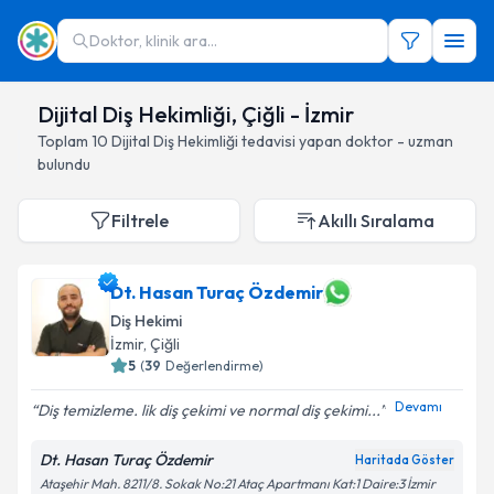
Doktor, klinik ara...
Dijital Diş Hekimliği, Çiğli - İzmir
Toplam
10
Dijital Diş Hekimliği
tedavisi yapan doktor - uzman
bulundu
Filtrele
Akıllı Sıralama
Dt. Hasan Turaç Özdemir
Diş Hekimi
İzmir
, Çiğli
5
(
39
Değerlendirme)
Devamı
Diş temizleme. lik diş çekimi ve normal diş çekimi...
Dt. Hasan Turaç Özdemir
Haritada Göster
Ataşehir Mah. 8211/8. Sokak No:21 Ataç Apartmanı Kat:1 Daire:3 İzmir