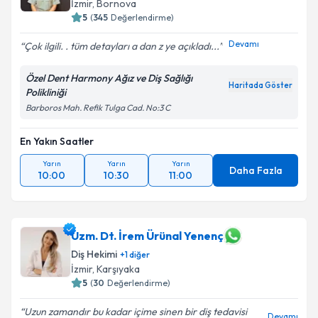
İzmir
, Bornova
5
(
345
Değerlendirme)
Devamı
Çok ilgili. . tüm detayları a dan z ye açıkladı...
Özel Dent Harmony Ağız ve Diş Sağlığı
Haritada Göster
Polikliniği
Barboros Mah. Refik Tulga Cad. No:3 C
En Yakın Saatler
Yarın
Yarın
Yarın
Daha Fazla
10:00
10:30
11:00
Uzm. Dt. İrem Ürünal Yenenç
Diş Hekimi
+
1
diğer
İzmir
, Karşıyaka
5
(
30
Değerlendirme)
Uzun zamandır bu kadar içime sinen bir diş tedavisi
Devamı