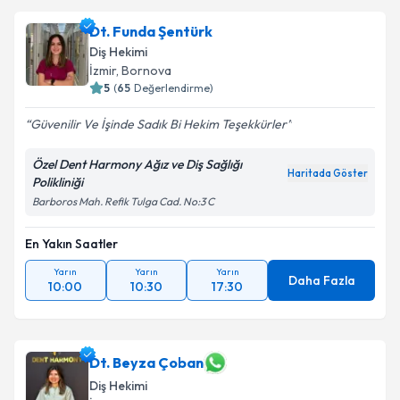
Dt. Funda Şentürk
Diş Hekimi
İzmir
, Bornova
5
(
65
Değerlendirme)
Güvenilir Ve İşinde Sadık Bi Hekim Teşekkürler
Özel Dent Harmony Ağız ve Diş Sağlığı
Haritada Göster
Polikliniği
Barboros Mah. Refik Tulga Cad. No:3 C
En Yakın Saatler
Yarın
Yarın
Yarın
Daha Fazla
10:00
10:30
17:30
Dt. Beyza Çoban
Diş Hekimi