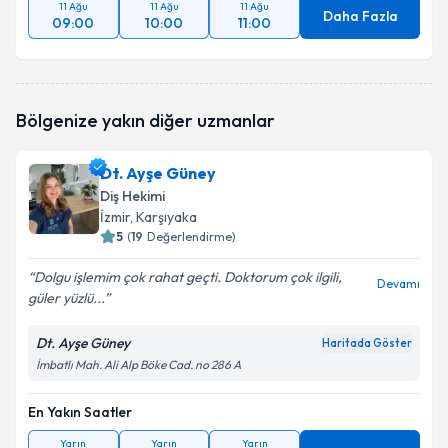
11 Ağu
11 Ağu
11 Ağu
Daha Fazla
09:00
10:00
11:00
Bölgenize yakın diğer uzmanlar
Dt. Ayşe Güney
Diş Hekimi
İzmir
, Karşıyaka
5
(
19
Değerlendirme)
Dolgu işlemim çok rahat geçti. Doktorum çok ilgili,
Devamı
güler yüzlü...
Dt. Ayşe Güney
Haritada Göster
İmbatlı Mah. Ali Alp Böke Cad. no 286 A
En Yakın Saatler
Yarın
Yarın
Yarın