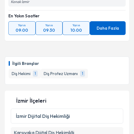
Konak İzmir
En Yakın Saatler
Yarın
Yarın
Yarın
Daha Fazla
09:00
09:30
10:00
İlgili Branşlar
Diş Hekimi
Diş Protez Uzmanı
1
1
İzmir İlçeleri
İzmir
Dijital Diş Hekimliği
Karşıyaka
Dijital Diş Hekimliği