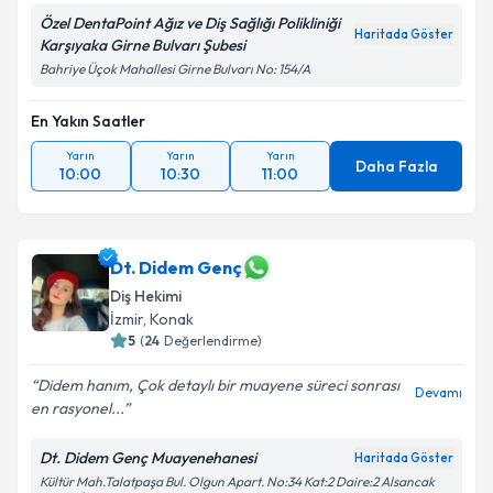
Özel DentaPoint Ağız ve Diş Sağlığı Polikliniği
Haritada Göster
Karşıyaka Girne Bulvarı Şubesi
Bahriye Üçok Mahallesi Girne Bulvarı No: 154/A
En Yakın Saatler
Yarın
Yarın
Yarın
Daha Fazla
10:00
10:30
11:00
Dt. Didem Genç
Diş Hekimi
İzmir
, Konak
5
(
24
Değerlendirme)
Didem hanım, Çok detaylı bir muayene süreci sonrası
Devamı
en rasyonel...
Dt. Didem Genç Muayenehanesi
Haritada Göster
Kültür Mah.Talatpaşa Bul. Olgun Apart. No:34 Kat:2 Daire:2 Alsancak