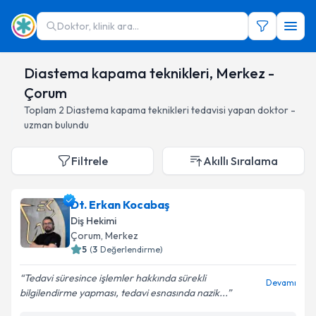
Doktor, klinik ara...
Diastema kapama teknikleri, Merkez -
Çorum
Toplam
2
Diastema kapama teknikleri
tedavisi yapan doktor -
uzman bulundu
Filtrele
Akıllı Sıralama
Dt. Erkan Kocabaş
Diş Hekimi
Çorum
, Merkez
5
(
3
Değerlendirme)
Tedavi süresince işlemler hakkında sürekli
Devamı
bilgilendirme yapması, tedavi esnasında nazik...