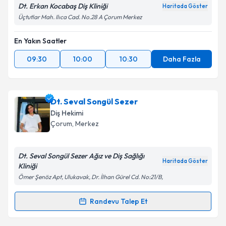
Dt. Erkan Kocabaş Diş Kliniği
Haritada Göster
Üçtutlar Mah. Ilıca Cad. No.28 A Çorum Merkez
En Yakın Saatler
09:30
10:00
10:30
Daha Fazla
Dt. Seval Songül Sezer
Diş Hekimi
Çorum
, Merkez
Dt. Seval Songül Sezer Ağız ve Diş Sağlığı
Haritada Göster
Kliniği
Ömer Şenöz Apt, Ulukavak, Dr. İlhan Gürel Cd. No:21/B,
Randevu Talep Et
Randevu Takvimi Talebi