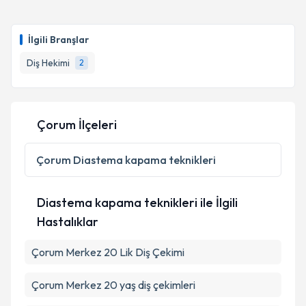
Dt. Seval Songül Sezer
için randevu takvimi talebi
oluşturun. Size bu uzmandan randevu almanız için bir
İlgili Branşlar
takvim hazırlandığında e-posta ile bilgilendireceğiz.
Diş Hekimi
2
E-posta Adresiniz
Çorum İlçeleri
Kişisel verilerimin işlenmesine ilişkin
Aydınlatma
Metni
'ni okudum ve kişisel verilerimin belirtilen
Çorum
Diastema kapama teknikleri
kapsamda işlenmesini kabul ediyorum.
Diastema kapama teknikleri ile İlgili
Takvim Talebini Gönder
Hastalıklar
Çorum Merkez 20 Lik Diş Çekimi
Çorum Merkez 20 yaş diş çekimleri