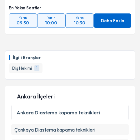
Takvim Talebini Gönder
En Yakın Saatler
Yarın
Yarın
Yarın
Daha Fazla
09:30
10:00
10:30
İlgili Branşlar
Diş Hekimi
1
Ankara İlçeleri
Ankara
Diastema kapama teknikleri
Çankaya
Diastema kapama teknikleri