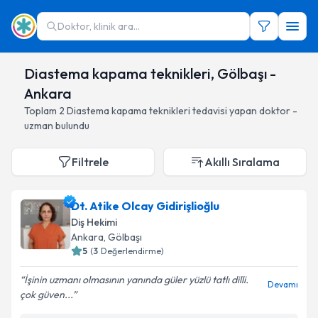
Doktor, klinik ara...
Diastema kapama teknikleri, Gölbaşı -
Ankara
Toplam
2
Diastema kapama teknikleri
tedavisi yapan doktor -
uzman bulundu
Filtrele
Akıllı Sıralama
Dt. Atike Olcay Gidirişlioğlu
Diş Hekimi
Ankara
, Gölbaşı
5
(
3
Değerlendirme)
İşinin uzmanı olmasının yanında güler yüzlü tatlı dilli.
Devamı
çok güven...