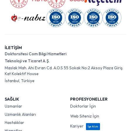
İLETİŞİM
Doktorsitesi Com Bilgi Hizmetleri
Teknoloji ve Ticaret A.Ş.
Maslak Mah. Ahi Evran Cd. A.O.S 55 Sokak No:2 Aksoy Plaza Giriş
Kat Kolektif House
İstanbul, Türkiye
SAĞLIK
PROFESYONELLER
Uzmanlar
Doktorlar İçin
Uzmanlık Alanları
Web Siteniz İçin
Hastalıklar
Kariyer
İşe Alım
Hizmetler