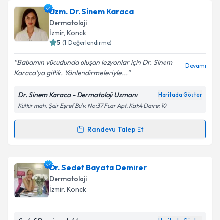
Uzm. Dr. Orhan Demirer
için randevu takvimi talebi
Uzm. Dr. Sinem Karaca
oluşturun. Size bu uzmandan randevu almanız için bir
Dermatoloji
takvim hazırlandığında e-posta ile bilgilendireceğiz.
İzmir
, Konak
5
(
1
Değerlendirme)
E-posta Adresiniz
Babamın vücudunda oluşan lezyonlar için Dr. Sinem
Devamı
Karaca’ya gittik. Yönlendirmeleriyle...
Dr. Sinem Karaca - Dermatoloji Uzmanı
Haritada Göster
Kişisel verilerimin işlenmesine ilişkin
Aydınlatma
Kültür mah. Şair Eşref Bulv. No:37 Fuar Apt. Kat:4 Daire: 10
Metni
'ni okudum ve kişisel verilerimin belirtilen
kapsamda işlenmesini kabul ediyorum.
Randevu Talep Et
Randevu Takvimi Talebi
Takvim Talebini Gönder
Uzm. Dr. Sinem Karaca
için randevu takvimi talebi
Dr. Sedef Bayata Demirer
oluşturun. Size bu uzmandan randevu almanız için bir
Dermatoloji
takvim hazırlandığında e-posta ile bilgilendireceğiz.
İzmir
, Konak
E-posta Adresiniz