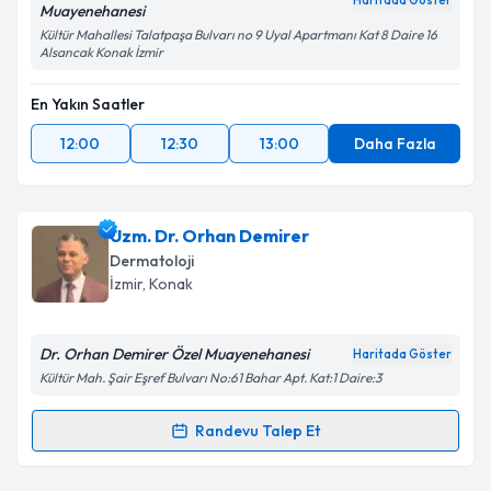
Haritada Göster
Muayenehanesi
Kültür Mahallesi Talatpaşa Bulvarı no 9 Uyal Apartmanı Kat 8 Daire 16
Alsancak Konak İzmir
En Yakın Saatler
12:00
12:30
13:00
Daha Fazla
Uzm. Dr. Orhan Demirer
Dermatoloji
İzmir
, Konak
Dr. Orhan Demirer Özel Muayenehanesi
Haritada Göster
Kültür Mah. Şair Eşref Bulvarı No:61 Bahar Apt. Kat:1 Daire:3
Randevu Talep Et
Randevu Takvimi Talebi