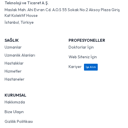
Teknoloji ve Ticaret A.Ş.
Maslak Mah. Ahi Evran Cd. A.O.S 55 Sokak No:2 Aksoy Plaza Giriş
Kat Kolektif House
İstanbul, Türkiye
SAĞLIK
PROFESYONELLER
Uzmanlar
Doktorlar İçin
Uzmanlık Alanları
Web Siteniz İçin
Hastalıklar
Kariyer
İşe Alım
Hizmetler
Hastaneler
KURUMSAL
Hakkımızda
Bize Ulaşın
Gizlilik Politikası