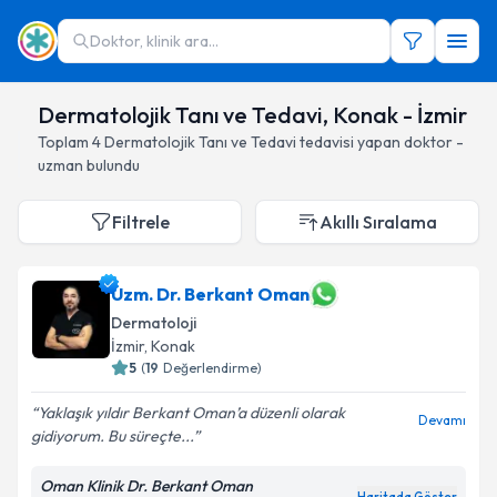
Doktor, klinik ara...
Dermatolojik Tanı ve Tedavi, Konak - İzmir
Toplam
4
Dermatolojik Tanı ve Tedavi
tedavisi yapan doktor -
uzman bulundu
Filtrele
Akıllı Sıralama
Uzm. Dr. Berkant Oman
Dermatoloji
İzmir
, Konak
5
(
19
Değerlendirme)
Yaklaşık yıldır Berkant Oman’a düzenli olarak
Devamı
gidiyorum. Bu süreçte...
Oman Klinik Dr. Berkant Oman