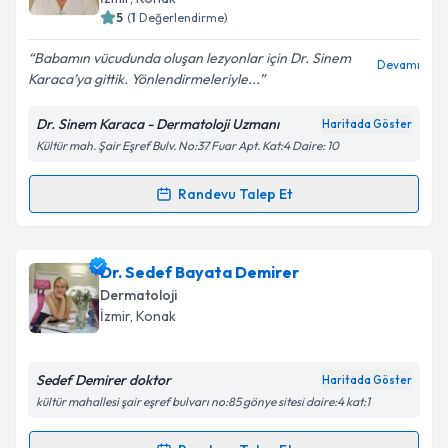
5
(
1
Değerlendirme)
E-posta Adresiniz
Babamın vücudunda oluşan lezyonlar için Dr. Sinem
Devamı
Karaca’ya gittik. Yönlendirmeleriyle...
Dr. Sinem Karaca - Dermatoloji Uzmanı
Haritada Göster
Kişisel verilerimin işlenmesine ilişkin
Aydınlatma
Kültür mah. Şair Eşref Bulv. No:37 Fuar Apt. Kat:4 Daire: 10
Metni
'ni okudum ve kişisel verilerimin belirtilen
kapsamda işlenmesini kabul ediyorum.
Randevu Talep Et
Randevu Takvimi Talebi
Takvim Talebini Gönder
Uzm. Dr. Sinem Karaca
için randevu takvimi talebi
Dr. Sedef Bayata Demirer
oluşturun. Size bu uzmandan randevu almanız için bir
Dermatoloji
takvim hazırlandığında e-posta ile bilgilendireceğiz.
İzmir
, Konak
E-posta Adresiniz
Sedef Demirer doktor
Haritada Göster
kültür mahallesi şair eşref bulvarı no:85 gönye sitesi daire:4 kat:1