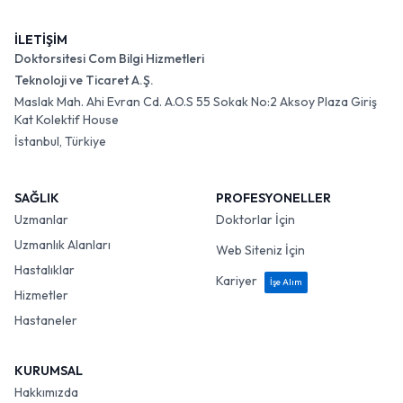
İLETİŞİM
Doktorsitesi Com Bilgi Hizmetleri
Teknoloji ve Ticaret A.Ş.
Maslak Mah. Ahi Evran Cd. A.O.S 55 Sokak No:2 Aksoy Plaza Giriş
Kat Kolektif House
İstanbul, Türkiye
SAĞLIK
PROFESYONELLER
Uzmanlar
Doktorlar İçin
Uzmanlık Alanları
Web Siteniz İçin
Hastalıklar
Kariyer
İşe Alım
Hizmetler
Hastaneler
KURUMSAL
Hakkımızda