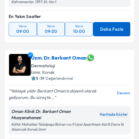
Kahramanlar, 1397. Sk. No:1
En Yakın Saatler
Yarın
Yarın
Yarın
Daha Fazla
09:00
09:30
10:00
Uzm. Dr. Berkant Oman
Dermatoloji
İzmir
, Konak
5
(
19
Değerlendirme)
Yaklaşık yıldır Berkant Oman’a düzenli olarak
Devamı
gidiyorum. Bu süreçte...
Oman Klinik Dr. Berkant Oman
Haritada Göster
Muayenehanesi
Kültür Mahallesi Talatpaşa Bulvarı no 9 Uyal Apartmanı Kat 8 Daire 16
Alsancak Konak İzmir