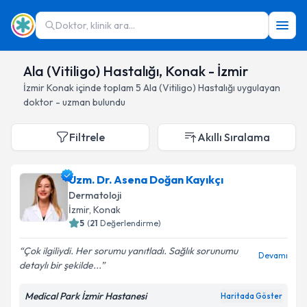
Doktor, klinik ara...
Ala (Vitiligo) Hastalığı, Konak - İzmir
İzmir
Konak
içinde toplam
5
Ala (Vitiligo) Hastalığı
uygulayan
doktor - uzman bulundu
Filtrele
Akıllı Sıralama
Uzm. Dr. Asena Doğan Kayıkçı
Dermatoloji
İzmir
, Konak
5
(
21
Değerlendirme)
Çok ilgiliydi. Her sorumu yanıtladı. Sağlık sorunumu
Devamı
detaylı bir şekilde...
Medical Park İzmir Hastanesi
Haritada Göster