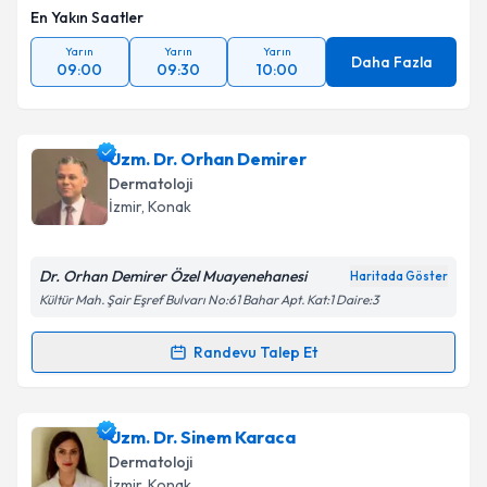
En Yakın Saatler
Yarın
Yarın
Yarın
Daha Fazla
09:00
09:30
10:00
Uzm. Dr. Orhan Demirer
Dermatoloji
İzmir
, Konak
Dr. Orhan Demirer Özel Muayenehanesi
Haritada Göster
Kültür Mah. Şair Eşref Bulvarı No:61 Bahar Apt. Kat:1 Daire:3
Randevu Talep Et
Randevu Takvimi Talebi
Uzm. Dr. Orhan Demirer
için randevu takvimi talebi
Uzm. Dr. Sinem Karaca
oluşturun. Size bu uzmandan randevu almanız için bir
Dermatoloji
takvim hazırlandığında e-posta ile bilgilendireceğiz.
İzmir
, Konak