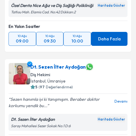
Özel Denta Nice Ağız ve Diş Sağlığı Polikliniği
Haritada Göster
Tatlısu Mah. Elamis Cad. No:42 Dükkan:2
En Yakın Saatler
10 Ağu
10 Ağu
10 Ağu
Daha Fazla
09:00
09:30
10:00
Dt. Sezen İlter Aydoğan
Diş Hekimi
İstanbul
, Ümraniye
5
(
97
Değerlendirme)
Sezen hanımla iyi ki tanışmışım. Beraber doktor
Devamı
korkumu yendik bu...
Dt. Sezen İlter Aydoğan
Haritada Göster
Saray Mahallesi Sezer Sokak No:1 D:6