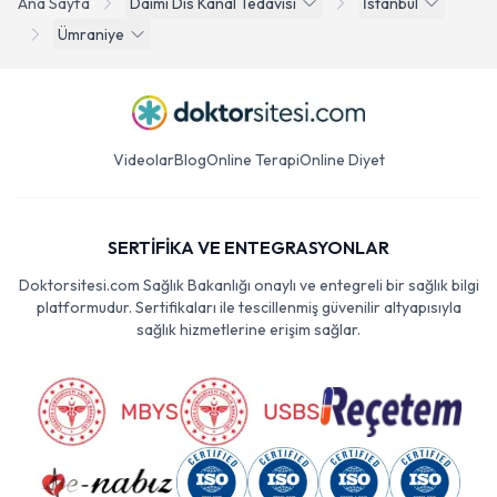
Ana Sayfa
Daimi Dis Kanal Tedavisi
İstanbul
Ümraniye
Videolar
Blog
Online Terapi
Online Diyet
SERTİFİKA VE ENTEGRASYONLAR
Doktorsitesi.com Sağlık Bakanlığı onaylı ve entegreli bir sağlık bilgi
platformudur. Sertifikaları ile tescillenmiş güvenilir altyapısıyla
sağlık hizmetlerine erişim sağlar.