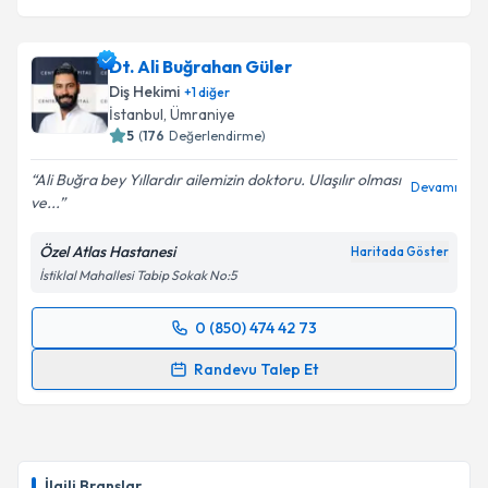
Dt. Ali Buğrahan Güler
Diş Hekimi
+
1
diğer
İstanbul
, Ümraniye
5
(
176
Değerlendirme)
Ali Buğra bey Yıllardır ailemizin doktoru. Ulaşılır olması
Devamı
ve...
Özel Atlas Hastanesi
Haritada Göster
İstiklal Mahallesi Tabip Sokak No:5
0 (850) 474 42 73
Randevu Takvimi Talebi
Randevu Talep Et
Dt. Ali Buğrahan Güler
için randevu takvimi talebi
oluşturun. Size bu uzmandan randevu almanız için bir
takvim hazırlandığında e-posta ile bilgilendireceğiz.
İlgili Branşlar