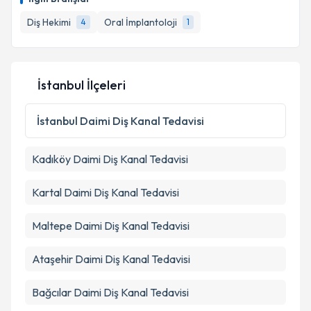
E-posta Adresiniz
Diş Hekimi
Oral İmplantoloji
4
1
Kişisel verilerimin işlenmesine ilişkin
Aydınlatma
İstanbul İlçeleri
Metni
'ni okudum ve kişisel verilerimin belirtilen
kapsamda işlenmesini kabul ediyorum.
İstanbul
Daimi Diş Kanal Tedavisi
Takvim Talebini Gönder
Kadıköy
Daimi Diş Kanal Tedavisi
Kartal
Daimi Diş Kanal Tedavisi
Maltepe
Daimi Diş Kanal Tedavisi
Ataşehir
Daimi Diş Kanal Tedavisi
Bağcılar
Daimi Diş Kanal Tedavisi