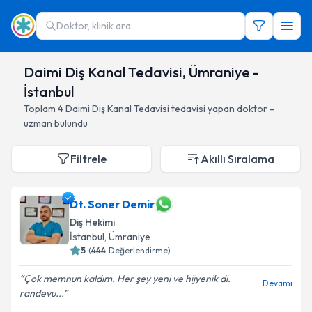
Doktor, klinik ara...
Daimi Diş Kanal Tedavisi, Ümraniye -
İstanbul
Toplam
4
Daimi Diş Kanal Tedavisi
tedavisi yapan doktor -
uzman bulundu
Filtrele
Akıllı Sıralama
Dt. Soner Demir
Diş Hekimi
İstanbul
, Ümraniye
5
(
444
Değerlendirme)
Çok memnun kaldım. Her şey yeni ve hijyenik di.
Devamı
randevu...