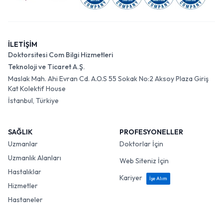
İLETİŞİM
Doktorsitesi Com Bilgi Hizmetleri
Teknoloji ve Ticaret A.Ş.
Maslak Mah. Ahi Evran Cd. A.O.S 55 Sokak No:2 Aksoy Plaza Giriş
Kat Kolektif House
İstanbul, Türkiye
SAĞLIK
PROFESYONELLER
Uzmanlar
Doktorlar İçin
Uzmanlık Alanları
Web Siteniz İçin
Hastalıklar
Kariyer
İşe Alım
Hizmetler
Hastaneler