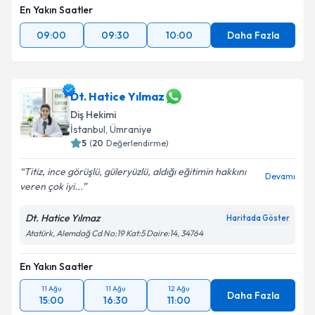
En Yakın Saatler
09:00
09:30
10:00
Daha Fazla
Dt. Hatice Yılmaz
Diş Hekimi
İstanbul
, Ümraniye
5
(
20
Değerlendirme)
Titiz, ince görüşlü, güleryüzlü, aldığı eğitimin hakkını
Devamı
veren çok iyi...
Dt. Hatice Yılmaz
Haritada Göster
Atatürk, Alemdağ Cd No:19 Kat:5 Daire:14, 34764
En Yakın Saatler
11 Ağu
11 Ağu
12 Ağu
Daha Fazla
15:00
16:30
11:00