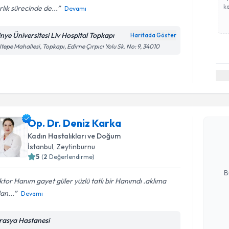
ka
rlık sürecinde de...
Devamı
tinye Üniversitesi Liv Hospital Topkapı
Haritada Göster
tepe Mahallesi, Topkapı, Edirne Çırpıcı Yolu Sk. No: 9, 34010
Randevu T
Op. Dr. D
Op. Dr. Deniz Karka
bu uzmandan
Kadın Hastalıkları ve Doğum
posta ile bi
İstanbul
, Zeytinburnu
5
(
2
Değerlendirme)
E-posta Ad
B
tor Hanım gayet güler yüzlü tatlı bir Hanımdı .aklıma
lan...
Devamı
Kişisel
okudum
rasya Hastanesi