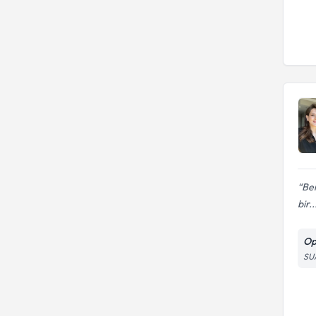
Ben
bir..
Op
SU