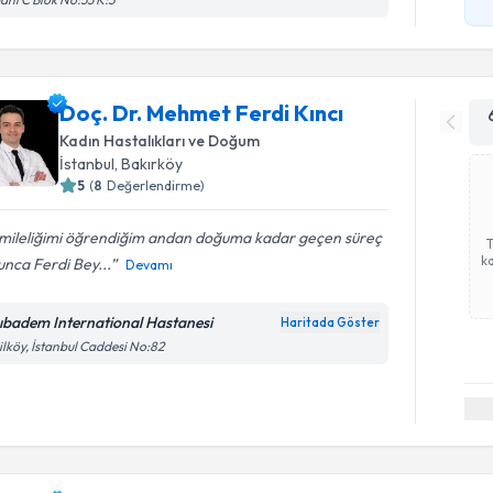
Doç. Dr. Mehmet Ferdi Kıncı
Kadın Hastalıkları ve Doğum
İstanbul
, Bakırköy
5
(
8
Değerlendirme)
mileliğimi öğrendiğim andan doğuma kadar geçen süreç
ka
nca Ferdi Bey...
Devamı
ıbadem International Hastanesi
Haritada Göster
ilköy, İstanbul Caddesi No:82