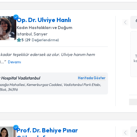
Op. Dr. Ulviye Hanlı
Kadın Hastalıkları ve Doğum
İstanbul
, Sarıyer
5
(
29
Değerlendirme)
kadar teşekkür edersek az olur. Ulviye hanım hem
ka
...
Devamı
v Hospital Vadistanbul
Haritada Göster
zağa Mahallesi, Kemerburgaz Caddesi, Vadistanbul Park Etabı,
Blok, 34396
Prof. Dr. Behiye Pınar