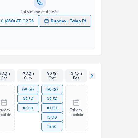
resiniz
Takvim mevcut değil.
0 (850) 811 02 35
Randevu Talep Et
 verilerimin işlenmesine ilişkin
Aydınlatma Metni
'ni
 ve kişisel verilerimin belirtilen kapsamda
esini kabul ediyorum.
Takvim Talebini Gönder
6 Ağu
7 Ağu
8 Ağu
9 Ağu
Per
Cum
Cmt
Paz
09:00
09:00
09:30
09:30
10:00
10:00
Takvim
Takvim
palıdır
kapalıdır
15:00
15:30