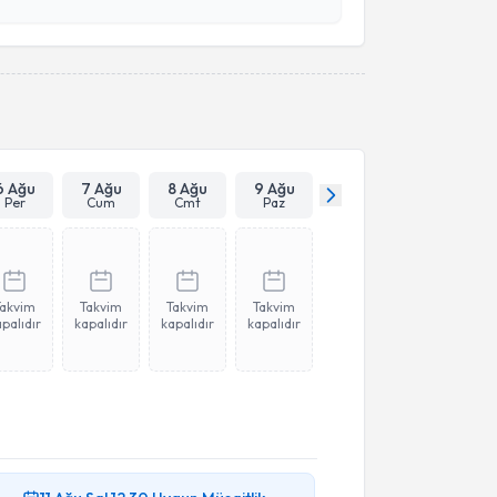
esini kabul ediyorum.
Takvim Talebini Gönder
6 Ağu
7 Ağu
8 Ağu
9 Ağu
Per
Cum
Cmt
Paz
Takvim
Takvim
Takvim
Takvim
palıdır
kapalıdır
kapalıdır
kapalıdır