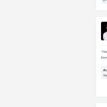
Ha
boyu
Ac
Yeş