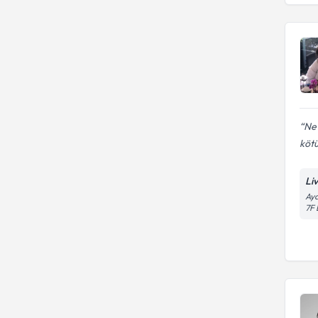
Ne 
kötü
Li
Aya
7F 