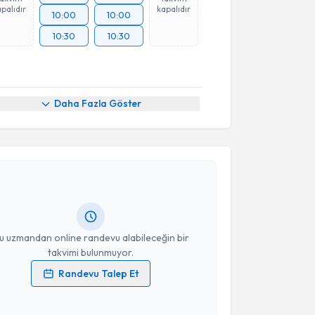
palıdır
kapalıdır
10:00
10:00
10:30
10:30
Daha Fazla Göster
akvimi Talebi
eniz Karka
için randevu takvimi talebi oluşturun. Size
 randevu almanız için bir takvim hazırlandığında e-
lgilendireceğiz.
resiniz
u uzmandan online randevu alabileceğin bir
takvimi bulunmuyor.
Randevu Talep Et
 verilerimin işlenmesine ilişkin
Aydınlatma Metni
'ni
 ve kişisel verilerimin belirtilen kapsamda