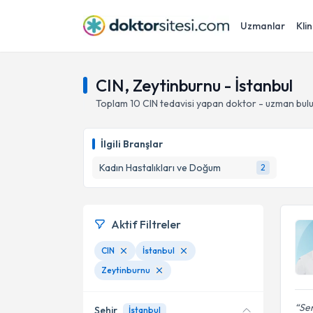
Uzmanlar
Klin
CIN, Zeytinburnu - İstanbul
Toplam
10
CIN
tedavisi yapan doktor - uzman bul
İlgili Branşlar
Kadın Hastalıkları ve Doğum
2
Aktif Filtreler
CIN
İstanbul
Zeytinburnu
Ser
Şehir
İstanbul