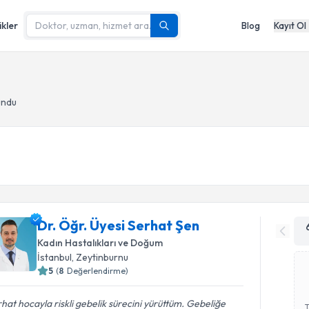
ikler
Blog
Kayıt Ol
undu
Dr. Öğr. Üyesi Serhat Şen
Kadın Hastalıkları ve Doğum
İstanbul
, Zeytinburnu
5
(
8
Değerlendirme)
hat hocayla riskli gebelik sürecini yürüttüm. Gebeliğe