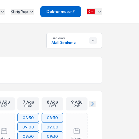
Giriş Yap
Doktor musun?
Sıralama
Akıllı Sıralama
6 Ağu
7 Ağu
8 Ağu
9 Ağu
Per
Cum
Cmt
Paz
08:30
08:30
09:00
09:00
09:30
09:30
Takvim
Takvim