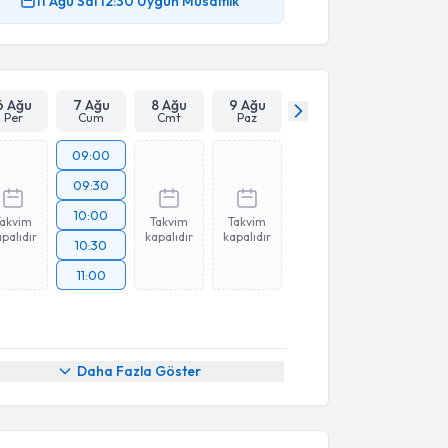
11 Ağu
Sal
12:30
Uygun Müsaitlik
6 Ağu
7 Ağu
8 Ağu
9 Ağu
Per
Cum
Cmt
Paz
09:00
09:30
10:00
Takvim
Takvim
Takvim
palıdır
kapalıdır
kapalıdır
10:30
11:00
Daha Fazla Göster