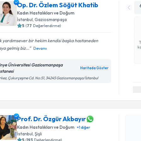
Op. Dr. Özlem Söğüt Khatib
Kadın Hastalıkları ve Doğum
İstanbul
, Gaziosmanpaşa
5
(
77
Değerlendirme)
k yardımsever bir hekim kendisi başka hastaneden
ka
ya gelmiş biz...
Devamı
tinye Üniversitesi Gaziosmanpaşa
Haritada Göster
stanesi
kez, Çukurçeşme Cd. No:51, 34245 Gaziosmanpaşa/İstanbul
Randevu T
Prof. Dr. 
Prof. Dr. Özgür Akbayır
Size bu uzm
Kadın Hastalıkları ve Doğum
+
1
diğer
hazırlandığ
İstanbul
, Şişli
5
(
193
Değerlendirme)