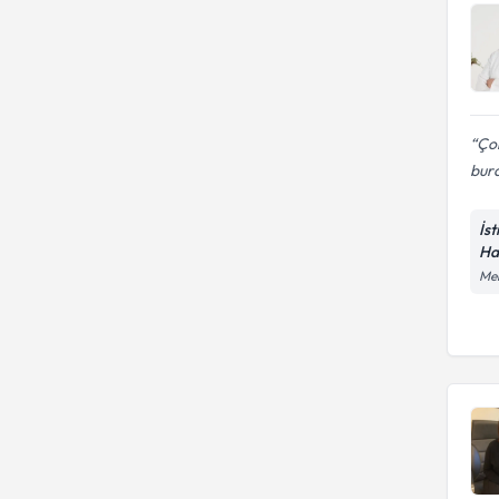
Ço
bura
İs
Ha
Mer