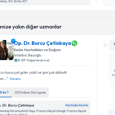
işlenm
telsiz, 101. Sk No:107
enize yakın diğer uzmanlar
Op. Dr. Burcu Çetinkaya
Kadın Hastalıkları ve Doğum
İstanbul
, Beyoğlu
5
(
37
Değerlendirme)
cu hoca çok güler yüzlü ve işini çok dikkatli
ka
n...
Devamı
dres
1
Online Görüşme
. Dr. Burcu Çetinkaya
Haritada Göster
ankeş Karamustafa Paşa, Fransız Geçidi Sokağı, Fransız Geçidi
Hanı C Blok No:53 K:5