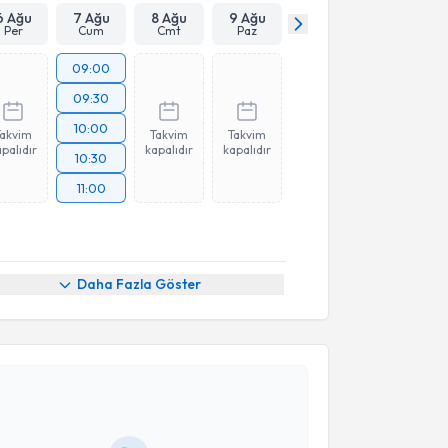
6 Ağu
7 Ağu
8 Ağu
9 Ağu
Per
Cum
Cmt
Paz
09:00
09:30
10:00
Takvim
Takvim
Takvim
palıdır
kapalıdır
kapalıdır
10:30
11:00
Daha Fazla Göster
akvimi Talebi
Özgür Akbayır
için randevu takvimi talebi oluşturun.
andan randevu almanız için bir takvim
ında e-posta ile bilgilendireceğiz.