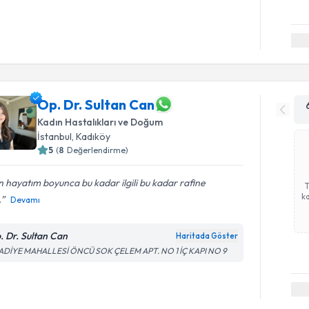
Op. Dr. Sultan Can
Kadın Hastalıkları ve Doğum
İstanbul
, Kadıköy
5
(
8
Değerlendirme)
 hayatım boyunca bu kadar ilgili bu kadar rafine
ka
.
Devamı
. Dr. Sultan Can
Haritada Göster
ADİYE MAHALLESİ ÖNCÜ SOK ÇELEM APT. NO 1 İÇ KAPI NO 9