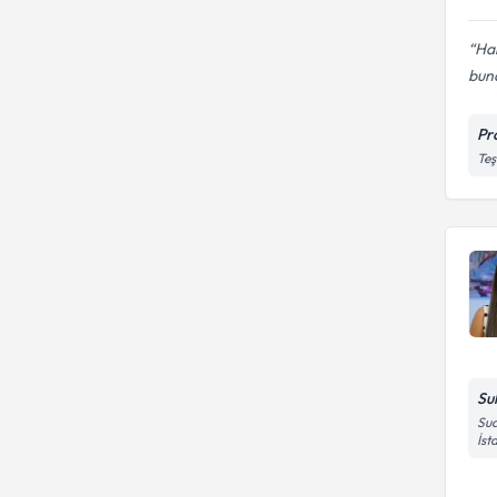
Har
buna
Pr
Teş
Su
Sua
İst