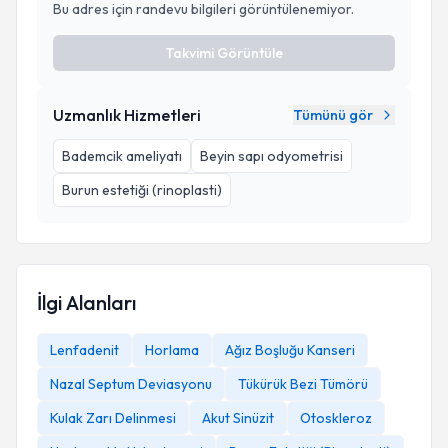
Bu adres için randevu bilgileri görüntülenemiyor.
Takvimi Görüntüle
Uzmanlık Hizmetleri
Tümünü gör
Bademcik ameliyatı
Beyin sapı odyometrisi
Burun estetiği (rinoplasti)
İlgi Alanları
Lenfadenit
Horlama
Ağız Boşluğu Kanseri
Nazal Septum Deviasyonu
Tükürük Bezi Tümörü
Kulak Zarı Delinmesi
Akut Sinüzit
Otoskleroz