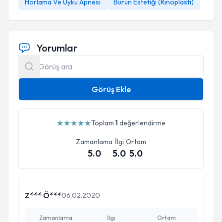
Horlama Ve Uyku Apnesi
Burun Estetiği (Rinoplasti)
Yorumlar
Görüş Ekle
★
★
★
★
★
Toplam
1
değerlendirme
Zamanlama
İlgi
Ortam
5.0
5.0
5.0
Z*** Ö***
06.02.2020
Zamanlama
İlgi
Ortam