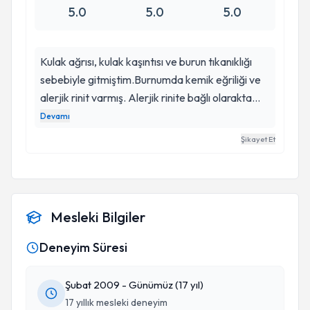
5.0
5.0
5.0
Kulak ağrısı, kulak kaşıntısı ve burun tıkanıklığı
sebebiyle gitmiştim.Burnumda kemik eğriliği ve
alerjik rinit varmış. Alerjik rinite bağlı olarakta
burun etlerim şişiyormuş.Bu sebepler burun
Devamı
tıkanıklığı yaptığı için de sık olarak orta kulak
Şikayet Et
iltihabı geçiriyordum.Dr.Şirin hanım gereken alerji
tedavisini uyguladı.Gereken açıklamalarda
bulundu.Dr.Şirin hanım' hastasına olan ilgisinden
alakasından güler yüzlü oluşundan ve uygulamış
Mesleki Bilgiler
olduğu tedaviden dolayı çok teşekkür
ederim.Allah her zaman Dr.Şirin hanım gibi iyi
Deneyim Süresi
doktorlarla karşılaştırsın.Allah Dr.Şirin hanım'ın
yar ve yardımcısı olsun...
Şubat 2009 - Günümüz (17 yıl)
17 yıllık mesleki deneyim