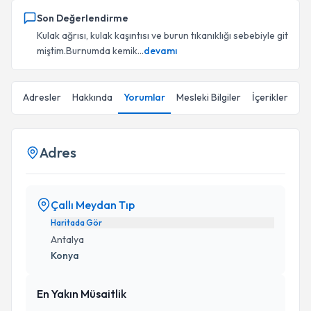
Son Değerlendirme
Kulak ağrısı, kulak kaşıntısı ve burun tıkanıklığı sebebiyle git
miştim.Burnumda kemik...
devamı
Adresler
Hakkında
Yorumlar
Mesleki Bilgiler
İçerikler
Adres
Çallı Meydan Tıp
Haritada Gör
Antalya
Konya
En Yakın Müsaitlik