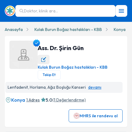
Doktor, klinik ara...
Anasayfa
Kulak Burun Boğaz hastalıkları - KBB
Konya
Ass. Dr. Şirin Gün
Kulak Burun Boğaz hastalıkları - KBB
Ass. Dr. Şirin Gün Profil Fotoğrafı
Takip Et
Lenfadenit, Horlama, Ağız Boşluğu Kanseri
devamı
Konya
5.0
1 Adres
(
1
Değerlendirme)
MHRS ile randevu al