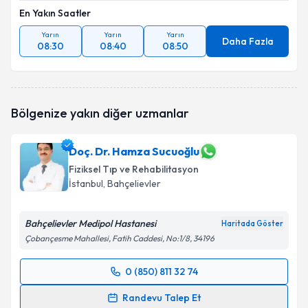
En Yakın Saatler
Yarın
Yarın
Yarın
Daha Fazla
08:30
08:40
08:50
Bölgenize yakın diğer uzmanlar
Doç. Dr. Hamza Sucuoğlu
Fiziksel Tıp ve Rehabilitasyon
İstanbul
, Bahçelievler
Bahçelievler Medipol Hastanesi
Haritada Göster
Çobançesme Mahallesi, Fatih Caddesi, No:1/8, 34196
0 (850) 811 32 74
Randevu Takvimi Talebi
Randevu Talep Et