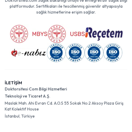
Doktorsitesi.com Sağlık Bakanlığı onaylı ve entegreli bir sağlık bilgi
platformudur. Sertifikaları ile tescillenmiş güvenilir altyapısıyla
sağlık hizmetlerine erişim sağlar.
İLETİŞİM
Doktorsitesi Com Bilgi Hizmetleri
Teknoloji ve Ticaret A.Ş.
Maslak Mah. Ahi Evran Cd. A.O.S 55 Sokak No:2 Aksoy Plaza Giriş
Kat Kolektif House
İstanbul, Türkiye