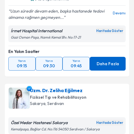
E-posta Adresiniz
Uzun süredir devam eden, başka hastanede tedavi
Devamı
almama rağmen geçmeyen...
İrmet Hospital International
Haritada Göster
Kişisel verilerimin işlenmesine ilişkin
Aydınlatma
Gazi Osman Paşa, Namık Kemal Blv. No:17-21
Metni
'ni okudum ve kişisel verilerimin belirtilen
kapsamda işlenmesini kabul ediyorum.
En Yakın Saatler
Yarın
Yarın
Yarın
Takvim Talebini Gönder
Daha Fazla
09:15
09:30
09:45
Uzm. Dr. Zeliha Eğilmez
Fiziksel Tıp ve Rehabilitasyon
Sakarya
, Serdivan
Özel Medar Hastanesi Sakarya
Haritada Göster
Kemalpaşa, Bağlar Cd. No:116 54050 Serdivan / Sakarya