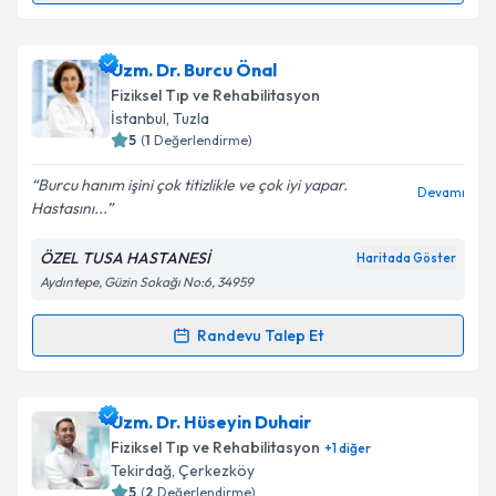
Doç. Dr. Hamza Sucuoğlu
için randevu takvimi talebi
oluşturun. Size bu uzmandan randevu almanız için bir
Uzm. Dr. Burcu Önal
takvim hazırlandığında e-posta ile bilgilendireceğiz.
Fiziksel Tıp ve Rehabilitasyon
E-posta Adresiniz
İstanbul
, Tuzla
5
(
1
Değerlendirme)
Burcu hanım işini çok titizlikle ve çok iyi yapar.
Devamı
Hastasını...
Kişisel verilerimin işlenmesine ilişkin
Aydınlatma
Metni
'ni okudum ve kişisel verilerimin belirtilen
ÖZEL TUSA HASTANESİ
Haritada Göster
kapsamda işlenmesini kabul ediyorum.
Aydıntepe, Güzin Sokağı No:6, 34959
Takvim Talebini Gönder
Randevu Talep Et
Randevu Takvimi Talebi
Uzm. Dr. Burcu Önal
için randevu takvimi talebi
Uzm. Dr. Hüseyin Duhair
oluşturun. Size bu uzmandan randevu almanız için bir
Fiziksel Tıp ve Rehabilitasyon
+
1
diğer
takvim hazırlandığında e-posta ile bilgilendireceğiz.
Tekirdağ
, Çerkezköy
5
(
2
Değerlendirme)