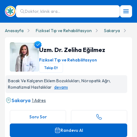
Doktor, klinik ara...
Anasayfa
Fiziksel Tıp ve Rehabilitasyon
Sakarya
Uz
Uzm. Dr. Zeliha Eğilmez
Fiziksel Tıp ve Rehabilitasyon
Takip Et
Uzm. Dr. Zeliha Eğilmez Profil Fotoğrafı
Bacak Ve Kalçanın Eklem Bozuklukları, Nöropatik Ağrı,
Romatizmal Hastalıklar
devamı
Sakarya
1 Adres
Soru Sor
Randevu Al