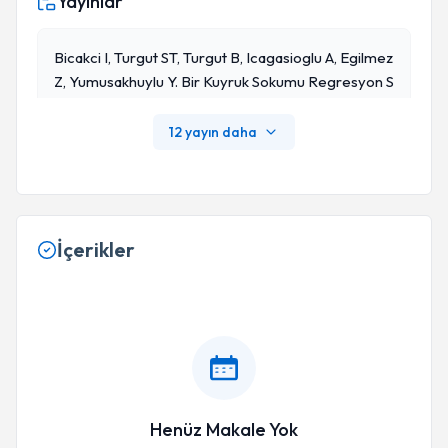
Yayınlar
Bicakci I, Turgut ST, Turgut B, Icagasioglu A, Egilmez
Z, Yumusakhuylu Y. Bir Kuyruk Sokumu Regresyon S
Endromu Vakası: Yürümek Mi, Oturmak Mı?. Pan Afr
Med J. 2014;18:92. Yayınlanma Tarihi: 26 Mayıs 2014.
12 yayın daha
Doi:10.11604/pamj.2014.18.92.3683
İçerikler
Henüz Makale Yok