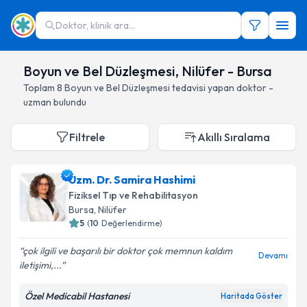
Doktor, klinik ara...
Boyun ve Bel Düzleşmesi, Nilüfer - Bursa
Toplam
8
Boyun ve Bel Düzleşmesi
tedavisi yapan doktor -
uzman bulundu
Filtrele
Akıllı Sıralama
Uzm. Dr. Samira Hashimi
Fiziksel Tıp ve Rehabilitasyon
Bursa
, Nilüfer
5
(
10
Değerlendirme)
çok ilgili ve başarılı bir doktor çok memnun kaldım
Devamı
iletişimi,...
Özel Medicabil Hastanesi
Haritada Göster