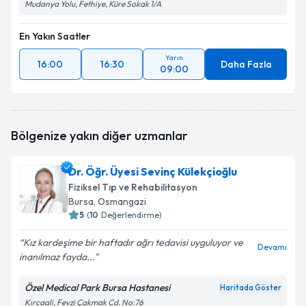
Mudanya Yolu, Fethiye, Küre Sokak 1/A
En Yakın Saatler
Yarın
16:00
16:30
Daha Fazla
09:00
Bölgenize yakın diğer uzmanlar
Dr. Öğr. Üyesi Sevinç Külekçioğlu
Fiziksel Tıp ve Rehabilitasyon
Bursa
, Osmangazi
5
(
10
Değerlendirme)
Kız kardeşime bir haftadır ağrı tedavisi uyguluyor ve
Devamı
inanılmaz fayda...
Özel Medical Park Bursa Hastanesi
Haritada Göster
Kırcaali, Fevzi Çakmak Cd. No:76