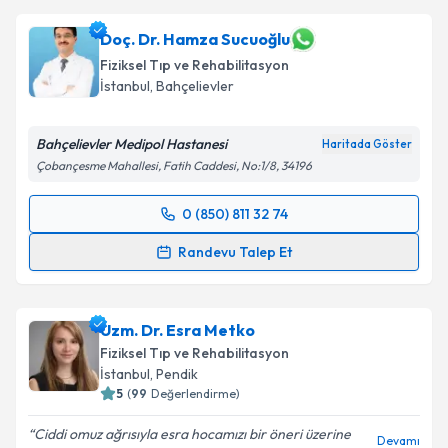
Doç. Dr. Hamza Sucuoğlu
Fiziksel Tıp ve Rehabilitasyon
İstanbul
, Bahçelievler
Bahçelievler Medipol Hastanesi
Haritada Göster
Çobançesme Mahallesi, Fatih Caddesi, No:1/8, 34196
0 (850) 811 32 74
Randevu Takvimi Talebi
Randevu Talep Et
Doç. Dr. Hamza Sucuoğlu
için randevu takvimi talebi
oluşturun. Size bu uzmandan randevu almanız için bir
Uzm. Dr. Esra Metko
takvim hazırlandığında e-posta ile bilgilendireceğiz.
Fiziksel Tıp ve Rehabilitasyon
E-posta Adresiniz
İstanbul
, Pendik
5
(
99
Değerlendirme)
Ciddi omuz ağrısıyla esra hocamızı bir öneri üzerine
Devamı