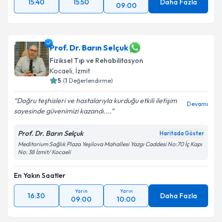
15:40
15:50
Daha Fazla
09:00
Prof. Dr. Barın Selçuk
Fiziksel Tıp ve Rehabilitasyon
Kocaeli
, İzmit
5
(
1
Değerlendirme)
Doğru teşhisleri ve hastalarıyla kurduğu etkili iletişim
Devamı
sayesinde güvenimizi kazandı....
Prof. Dr. Barın Selçuk
Haritada Göster
Meditorium Sağlık Plaza Yeşilova Mahallesi Yazgı Caddesi No:70 İç Kapı
No: 38 İzmit/ Kocaeli
En Yakın Saatler
Yarın
Yarın
16:30
Daha Fazla
09:00
10:00