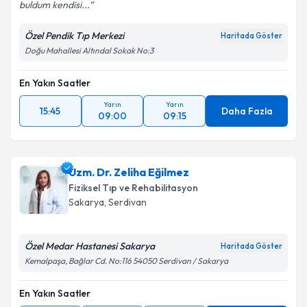
buldum kendisi...
Kişisel verilerimin işlenmesine ilişkin
Aydınlatma
Metni
'ni okudum ve kişisel verilerimin belirtilen
Özel Pendik Tıp Merkezi
Haritada Göster
kapsamda işlenmesini kabul ediyorum.
Doğu Mahallesi Altındal Sokak No:3
En Yakın Saatler
Takvim Talebini Gönder
Yarın
Yarın
15:45
Daha Fazla
09:00
09:15
Uzm. Dr. Zeliha Eğilmez
Fiziksel Tıp ve Rehabilitasyon
Sakarya
, Serdivan
Özel Medar Hastanesi Sakarya
Haritada Göster
Kemalpaşa, Bağlar Cd. No:116 54050 Serdivan / Sakarya
En Yakın Saatler