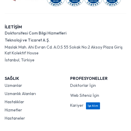
İLETİŞİM
Doktorsitesi Com Bilgi Hizmetleri
Teknoloji ve Ticaret A.Ş.
Maslak Mah. Ahi Evran Cd. A.O.S 55 Sokak No:2 Aksoy Plaza Giriş
Kat Kolektif House
İstanbul, Türkiye
SAĞLIK
PROFESYONELLER
Uzmanlar
Doktorlar İçin
Uzmanlık Alanları
Web Siteniz İçin
Hastalıklar
Kariyer
İşe Alım
Hizmetler
Hastaneler