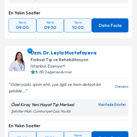
En Yakın Saatler
Yarın
Yarın
Yarın
Daha Fazla
09:00
09:30
10:00
Uzm. Dr. Leyla Mustafayeva
Fiziksel Tıp ve Rehabilitasyon
İstanbul
, Esenyurt
5
(
51
Değerlendirme)
Güleryüzlü, işinin ehli, çok ilgili ve hem detaylı bir
Devamı
şekilde...
Özel Kıraç Yeni Hayat Tıp Merkezi
Haritada Göster
Şehitler Mah. Cumhuriyet Cad. No:86
En Yakın Saatler
Yarın