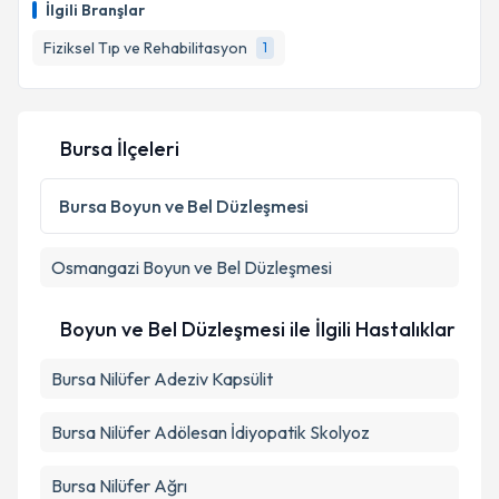
İlgili Branşlar
takvim hazırlandığında e-posta ile bilgilendireceğiz.
Fiziksel Tıp ve Rehabilitasyon
1
E-posta Adresiniz
Bursa İlçeleri
Kişisel verilerimin işlenmesine ilişkin
Aydınlatma
Metni
'ni okudum ve kişisel verilerimin belirtilen
Bursa
Boyun ve Bel Düzleşmesi
kapsamda işlenmesini kabul ediyorum.
Osmangazi
Boyun ve Bel Düzleşmesi
Takvim Talebini Gönder
Boyun ve Bel Düzleşmesi ile İlgili Hastalıklar
Bursa Nilüfer Adeziv Kapsülit
Bursa Nilüfer Adölesan İdiyopatik Skolyoz
Bursa Nilüfer Ağrı