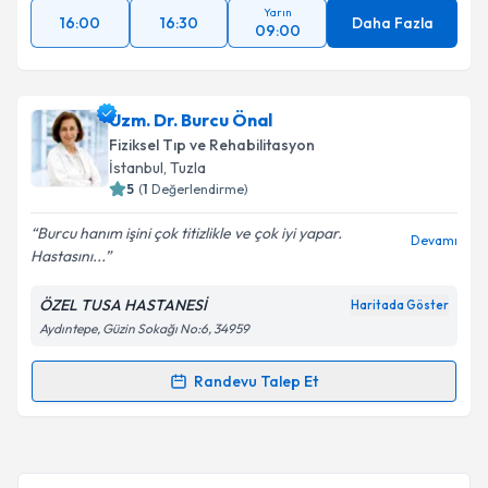
Yarın
16:00
16:30
Daha Fazla
09:00
Uzm. Dr. Burcu Önal
Fiziksel Tıp ve Rehabilitasyon
İstanbul
, Tuzla
5
(
1
Değerlendirme)
Burcu hanım işini çok titizlikle ve çok iyi yapar.
Devamı
Hastasını...
ÖZEL TUSA HASTANESİ
Haritada Göster
Aydıntepe, Güzin Sokağı No:6, 34959
Randevu Talep Et
Randevu Takvimi Talebi
Uzm. Dr. Burcu Önal
için randevu takvimi talebi
oluşturun. Size bu uzmandan randevu almanız için bir